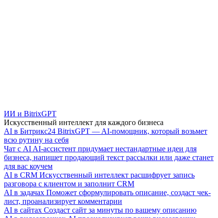
ИИ и BitrixGPT
Искусственный интеллект для каждого бизнеса
AI в Битрикс24
BitrixGPT — AI-помощник, который возьмет
всю рутину на себя
Чат с AI
AI-ассистент придумает нестандартные идеи для
бизнеса, напишет продающий текст рассылки или даже станет
для вас коучем
AI в CRM
Искусственный интеллект расшифрует запись
разговора с клиентом и заполнит CRM
AI в задачах
Поможет сформулировать описание, создаст чек-
лист, проанализирует комментарии
AI в сайтах
Создаст сайт за минуты по вашему описанию