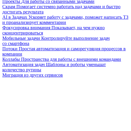
Проекты
Для работы со связанными задачами
Скрам
Помогает системно работать над задачами и быстро
достигать результата
AI в Задачах
Ускоряет работу с задачами, поможет написать ТЗ
и проанализирует комментарии
Фокусировка внимания
Показывает, на чем нужно
сконцентрироваться
Мобильные задачи
Контролируйте выполнение задач
со смартфона
Потоки
Простая автоматизация и саморегуляция процессов в
компании
Коллабы
Пространства для работы с внешними командами
Автоматизация задач
Шаблоны и роботы уменьшат
количество рутины
Миграция из других сервисов