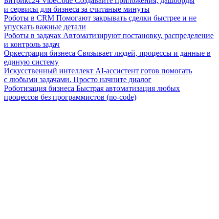
Битрикс24 VibeCode
Создавайте приложения, дашборды
и сервисы для бизнеса за считаные минуты
Роботы в CRM
Помогают закрывать сделки быстрее и не
упускать важные детали
Роботы в задачах
Автоматизируют постановку, распределение
и контроль задач
Оркестрация бизнеса
Связывает людей, процессы и данные в
единую систему
Искусственный интеллект
AI-ассистент готов помогать
с любыми задачами. Просто начните диалог
Роботизация бизнеса
Быстрая автоматизация любых
процессов без программистов (no-code)