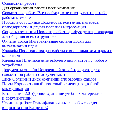
Совместная работа
Для организации работы всей компании
Совместная работа
Все необходимые инструменты, чтобы
работать вместе
Профиль сотрудника
Должность, контакты, интересы,
благодарности и другая полезная информация
Соцсеть компании
Новости, события, обсуждения, площадка
для общения всех сотрудников
Онлайн-доски
Интерактивные онлайн-доски для
визуализации идей
Коллабы
Пространства для работы с внешними командами и
клиентами
Календарь
Планирование рабочего дня и встреч с любого
устройства
Документы онлайн
Встроенный онлайн-редактор для
совместной работы с документами
Диск
Облачный диск компании для рабочих файлов
Почта
Корпоративный почтовый клиент для удобной
коммуникации
База знаний 2.0
Удобное хранение учебных материалов
и документации
Чекин на работе
Геймификация начала рабочего дня
в приложении Битрикс24