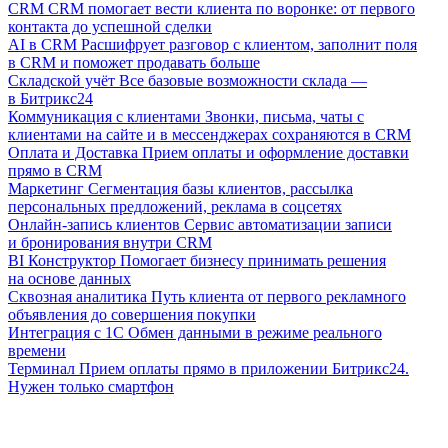
CRM
CRM помогает вести клиента по воронке: от первого
контакта до успешной сделки
AI в CRM
Расшифрует разговор с клиентом, заполнит поля
в CRM и поможет продавать больше
Складской учёт
Все базовые возможности склада —
в Битрикс24
Коммуникация с клиентами
Звонки, письма, чаты с
клиентами на сайте и в мессенджерах сохраняются в CRM
Оплата и Доставка
Прием оплаты и оформление доставки
прямо в CRM
Маркетинг
Сегментация базы клиентов, рассылка
персональных предложений, реклама в соцсетях
Онлайн-запись клиентов
Сервис автоматизации записи
и бронирования внутри CRM
BI Конструктор
Помогает бизнесу принимать решения
на основе данных
Сквозная аналитика
Путь клиента от первого рекламного
объявления до совершения покупки
Интеграция с 1С
Обмен данными в режиме реального
времени
Терминал
Прием оплаты прямо в приложении Битрикс24.
Нужен только смартфон