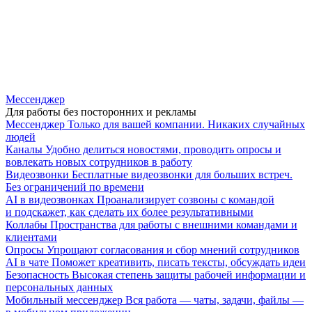
Мессенджер
Для работы без посторонних и рекламы
Мессенджер
Только для вашей компании. Никаких случайных
людей
Каналы
Удобно делиться новостями, проводить опросы и
вовлекать новых сотрудников в работу
Видеозвонки
Бесплатные видеозвонки для больших встреч.
Без ограничений по времени
AI в видеозвонках
Проанализирует созвоны с командой
и подскажет, как сделать их более результативными
Коллабы
Пространства для работы с внешними командами и
клиентами
Опросы
Упрощают согласования и сбор мнений сотрудников
AI в чате
Поможет креативить, писать тексты, обсуждать идеи
Безопасность
Высокая степень защиты рабочей информации и
персональных данных
Мобильный мессенджер
Вся работа — чаты, задачи, файлы —