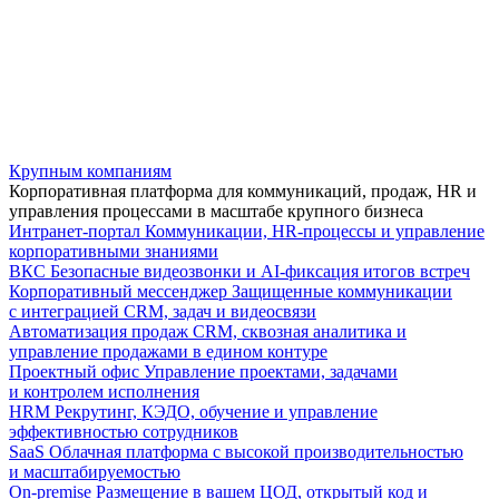
Крупным компаниям
Корпоративная платформа для коммуникаций, продаж, HR и
управления процессами в масштабе крупного бизнеса
Интранет-портал
Коммуникации, HR-процессы и управление
корпоративными знаниями
ВКС
Безопасные видеозвонки и AI-фиксация итогов встреч
Корпоративный мессенджер
Защищенные коммуникации
с интеграцией CRM, задач и видеосвязи
Автоматизация продаж
CRM, сквозная аналитика и
управление продажами в едином контуре
Проектный офис
Управление проектами, задачами
и контролем исполнения
HRM
Рекрутинг, КЭДО, обучение и управление
эффективностью сотрудников
SaaS
Облачная платформа с высокой производительностью
и масштабируемостью
On-premise
Размещение в вашем ЦОД, открытый код и