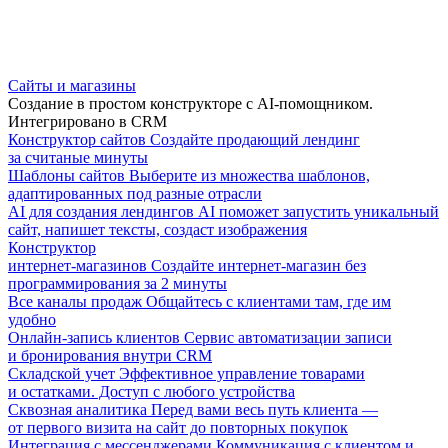
Сайты и магазины
Создание в простом конструкторе с AI-помощником.
Интегрировано в CRM
Конструктор сайтов
Создайте продающий лендинг
за считаные минуты
Шаблоны сайтов
Выберите из множества шаблонов,
адаптированных под разные отрасли
AI для создания лендингов
AI поможет запустить уникальный
сайт, напишет тексты, создаст изображения
Конструктор
интернет-магазинов
Создайте интернет-магазин без
программирования за 2 минуты
Все каналы продаж
Общайтесь с клиентами там, где им
удобно
Онлайн-запись клиентов
Сервис автоматизации записи
и бронирования внутри CRM
Складской учет
Эффективное управление товарами
и остатками. Доступ с любого устройства
Сквозная аналитика
Перед вами весь путь клиента —
от первого визита на сайт до повторных покупок
Интеграция с мессенджерами
Коммуникация с клиентом и