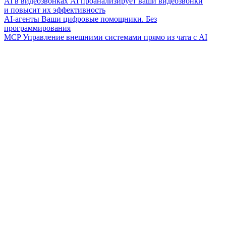
AI в видеозвонках
AI проанализирует ваши видеозвонки
и повысит их эффективность
AI-агенты
Ваши цифровые помощники. Без
программирования
MCP
Управление внешними системами прямо из чата с AI