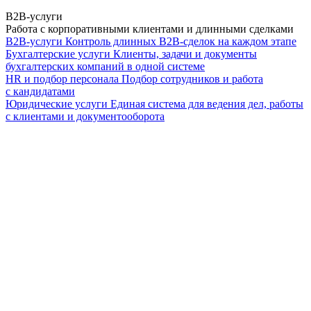
B2B-услуги
Работа с корпоративными клиентами и длинными сделками
B2B-услуги
Контроль длинных B2B-сделок на каждом этапе
Бухгалтерские услуги
Клиенты, задачи и документы
бухгалтерских компаний в одной системе
HR и подбор персонала
Подбор сотрудников и работа
с кандидатами
Юридические услуги
Единая система для ведения дел, работы
с клиентами и документооборота