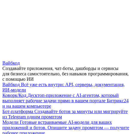
Вайбкод
Создавайте приложения, чат-боты, дашборды и сервисы
для бизнеса самостоятельно, без навыков программирования,
с помощью ИИ
Вайбкод
Всё уже есть внутри: API, серверы, документация,
ИИ-модели
Коворк/Код
Десктоп-приложение с AI-агентом, который
выполняет рабочие задачи прямо в вашем портале Битрикс24
и на вашем компьютере
Бот-платформа
Создавайте ботов за минуты или мигрируйте
из Telegram одним промптом
Модели
Готовые встраиваемые AI-модели для ваших
приложений и ботов. Опишите задачу промптом — получите
рабочее приложение