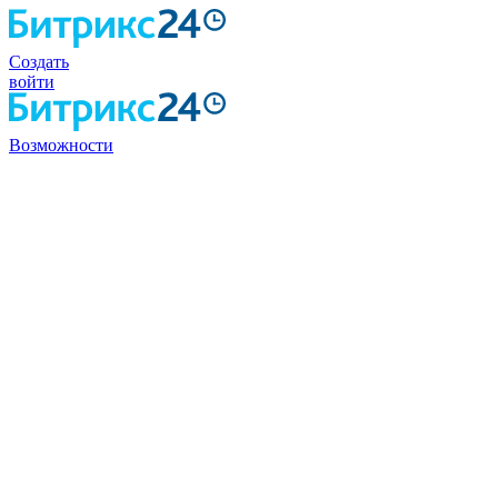
Создать
войти
Возможности