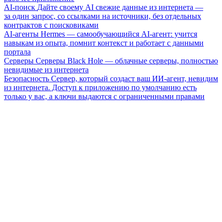
AI-поиск
Дайте своему AI свежие данные из интернета —
за один запрос, со ссылками на источники, без отдельных
контрактов с поисковиками
AI-агенты
Hermes — самообучающийся AI-агент: учится
навыкам из опыта, помнит контекст и работает с данными
портала
Серверы
Серверы Black Hole — облачные серверы, полностью
невидимые из интернета
Безопасность
Сервер, который создаст ваш ИИ-агент, невидим
из интернета. Доступ к приложению по умолчанию есть
только у вас, а ключи выдаются с ограниченными правами