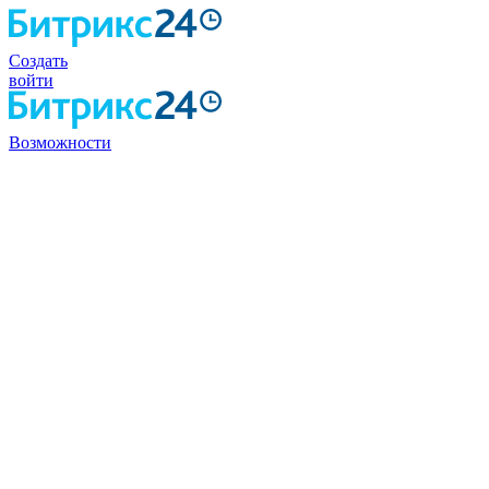
Создать
войти
Возможности