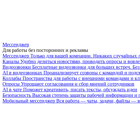
Мессенджер
Для работы без посторонних и рекламы
Мессенджер
Только для вашей компании. Никаких случайных 
Каналы
Удобно делиться новостями, проводить опросы и вовле
Видеозвонки
Бесплатные видеозвонки для больших встреч. Бе
AI в видеозвонках
Проанализирует созвоны с командой и подск
Коллабы
Пространства для работы с внешними командами и к
Опросы
Упрощают согласования и сбор мнений сотрудников
AI в чате
Поможет креативить, писать тексты, обсуждать идеи
Безопасность
Высокая степень защиты рабочей информации и
Мобильный мессенджер
Вся работа — чаты, задачи, файлы —