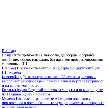
Вайбкод
Создавайте приложения, чат-боты, дашборды и сервисы
для бизнеса самостоятельно, без навыков программирования,
с помощью ИИ
Вайбкод
Всё уже есть внутри: API, серверы, документация,
ИИ-модели
Коворк/Код
Десктоп-приложение с AI-агентом, который
выполняет рабочие задачи прямо в вашем портале Битрикс24
и на вашем компьютере
Бот-платформа
Создавайте ботов за минуты или мигрируйте
из Telegram одним промптом
Модели
Готовые встраиваемые AI-модели для ваших
приложений и ботов. Опишите задачу промптом — получите
рабочее приложение