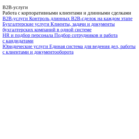
B2B-услуги
Работа с корпоративными клиентами и длинными сделками
B2B-услуги
Контроль длинных B2B-сделок на каждом этапе
Бухгалтерские услуги
Клиенты, задачи и документы
бухгалтерских компаний в одной системе
HR и подбор персонала
Подбор сотрудников и работа
с кандидатами
Юридические услуги
Единая система для ведения дел, работы
с клиентами и документооборота