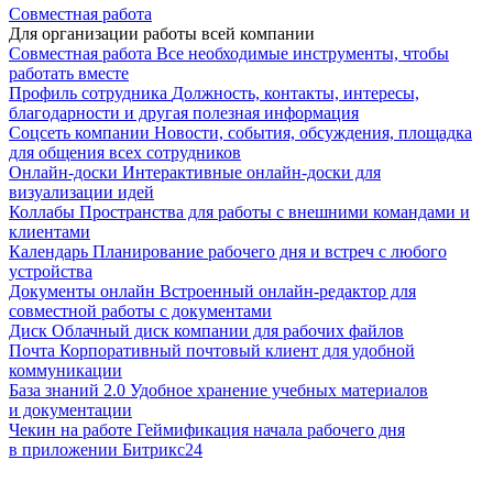
Совместная работа
Для организации работы всей компании
Совместная работа
Все необходимые инструменты, чтобы
работать вместе
Профиль сотрудника
Должность, контакты, интересы,
благодарности и другая полезная информация
Соцсеть компании
Новости, события, обсуждения, площадка
для общения всех сотрудников
Онлайн-доски
Интерактивные онлайн-доски для
визуализации идей
Коллабы
Пространства для работы с внешними командами и
клиентами
Календарь
Планирование рабочего дня и встреч с любого
устройства
Документы онлайн
Встроенный онлайн-редактор для
совместной работы с документами
Диск
Облачный диск компании для рабочих файлов
Почта
Корпоративный почтовый клиент для удобной
коммуникации
База знаний 2.0
Удобное хранение учебных материалов
и документации
Чекин на работе
Геймификация начала рабочего дня
в приложении Битрикс24