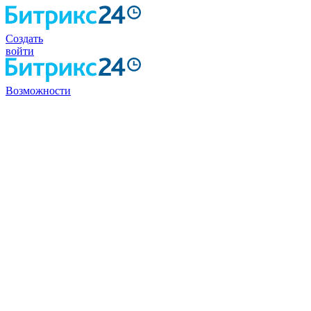
Создать
войти
Возможности