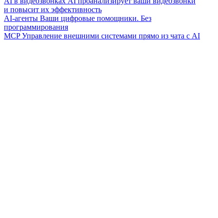
AI в видеозвонках
AI проанализирует ваши видеозвонки
и повысит их эффективность
AI-агенты
Ваши цифровые помощники. Без
программирования
MCP
Управление внешними системами прямо из чата с AI