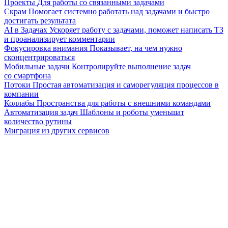
Проекты
Для работы со связанными задачами
Скрам
Помогает системно работать над задачами и быстро
достигать результата
AI в Задачах
Ускоряет работу с задачами, поможет написать ТЗ
и проанализирует комментарии
Фокусировка внимания
Показывает, на чем нужно
сконцентрироваться
Мобильные задачи
Контролируйте выполнение задач
со смартфона
Потоки
Простая автоматизация и саморегуляция процессов в
компании
Коллабы
Пространства для работы с внешними командами
Автоматизация задач
Шаблоны и роботы уменьшат
количество рутины
Миграция из других сервисов