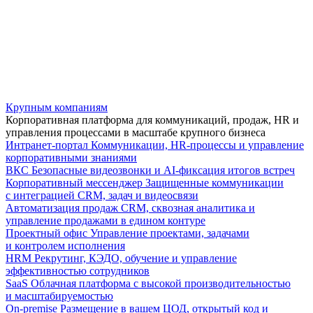
Крупным компаниям
Корпоративная платформа для коммуникаций, продаж, HR и
управления процессами в масштабе крупного бизнеса
Интранет-портал
Коммуникации, HR-процессы и управление
корпоративными знаниями
ВКС
Безопасные видеозвонки и AI-фиксация итогов встреч
Корпоративный мессенджер
Защищенные коммуникации
с интеграцией CRM, задач и видеосвязи
Автоматизация продаж
CRM, сквозная аналитика и
управление продажами в едином контуре
Проектный офис
Управление проектами, задачами
и контролем исполнения
HRM
Рекрутинг, КЭДО, обучение и управление
эффективностью сотрудников
SaaS
Облачная платформа с высокой производительностью
и масштабируемостью
On-premise
Размещение в вашем ЦОД, открытый код и