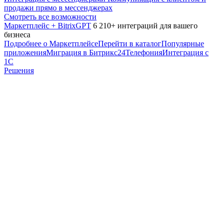
продажи прямо в мессенджерах
Смотреть все возможности
Маркетплейс + BitrixGPT
6 210+ интеграций для вашего
бизнеса
Подробнее о Маркетплейсе
Перейти в каталог
Популярные
приложения
Миграция в Битрикс24
Телефония
Интеграция с
1С
Решения