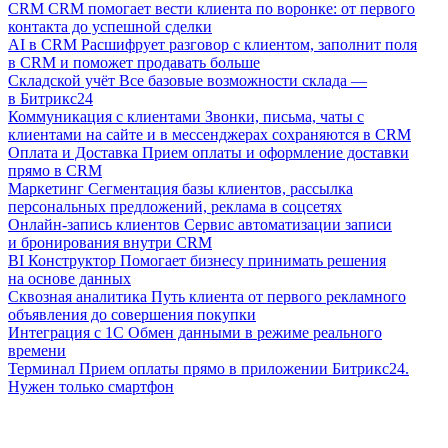
CRM
CRM помогает вести клиента по воронке: от первого
контакта до успешной сделки
AI в CRM
Расшифрует разговор с клиентом, заполнит поля
в CRM и поможет продавать больше
Складской учёт
Все базовые возможности склада —
в Битрикс24
Коммуникация с клиентами
Звонки, письма, чаты с
клиентами на сайте и в мессенджерах сохраняются в CRM
Оплата и Доставка
Прием оплаты и оформление доставки
прямо в CRM
Маркетинг
Сегментация базы клиентов, рассылка
персональных предложений, реклама в соцсетях
Онлайн-запись клиентов
Сервис автоматизации записи
и бронирования внутри CRM
BI Конструктор
Помогает бизнесу принимать решения
на основе данных
Сквозная аналитика
Путь клиента от первого рекламного
объявления до совершения покупки
Интеграция с 1С
Обмен данными в режиме реального
времени
Терминал
Прием оплаты прямо в приложении Битрикс24.
Нужен только смартфон