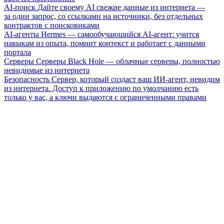
AI-поиск
Дайте своему AI свежие данные из интернета —
за один запрос, со ссылками на источники, без отдельных
контрактов с поисковиками
AI-агенты
Hermes — самообучающийся AI-агент: учится
навыкам из опыта, помнит контекст и работает с данными
портала
Серверы
Серверы Black Hole — облачные серверы, полностью
невидимые из интернета
Безопасность
Сервер, который создаст ваш ИИ-агент, невидим
из интернета. Доступ к приложению по умолчанию есть
только у вас, а ключи выдаются с ограниченными правами