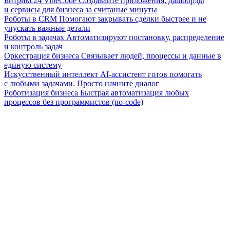
Битрикс24 VibeCode
Создавайте приложения, дашборды
и сервисы для бизнеса за считаные минуты
Роботы в CRM
Помогают закрывать сделки быстрее и не
упускать важные детали
Роботы в задачах
Автоматизируют постановку, распределение
и контроль задач
Оркестрация бизнеса
Связывает людей, процессы и данные в
единую систему
Искусственный интеллект
AI-ассистент готов помогать
с любыми задачами. Просто начните диалог
Роботизация бизнеса
Быстрая автоматизация любых
процессов без программистов (no-code)