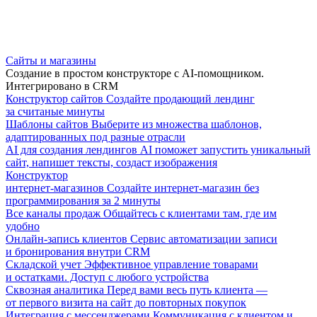
Сайты и магазины
Создание в простом конструкторе с AI-помощником.
Интегрировано в CRM
Конструктор сайтов
Создайте продающий лендинг
за считаные минуты
Шаблоны сайтов
Выберите из множества шаблонов,
адаптированных под разные отрасли
AI для создания лендингов
AI поможет запустить уникальный
сайт, напишет тексты, создаст изображения
Конструктор
интернет-магазинов
Создайте интернет-магазин без
программирования за 2 минуты
Все каналы продаж
Общайтесь с клиентами там, где им
удобно
Онлайн-запись клиентов
Сервис автоматизации записи
и бронирования внутри CRM
Складской учет
Эффективное управление товарами
и остатками. Доступ с любого устройства
Сквозная аналитика
Перед вами весь путь клиента —
от первого визита на сайт до повторных покупок
Интеграция с мессенджерами
Коммуникация с клиентом и