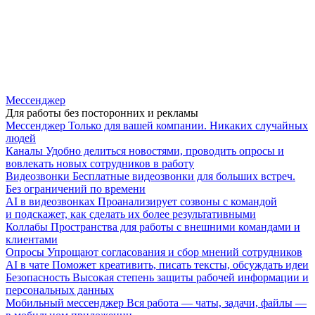
Мессенджер
Для работы без посторонних и рекламы
Мессенджер
Только для вашей компании. Никаких случайных
людей
Каналы
Удобно делиться новостями, проводить опросы и
вовлекать новых сотрудников в работу
Видеозвонки
Бесплатные видеозвонки для больших встреч.
Без ограничений по времени
AI в видеозвонках
Проанализирует созвоны с командой
и подскажет, как сделать их более результативными
Коллабы
Пространства для работы с внешними командами и
клиентами
Опросы
Упрощают согласования и сбор мнений сотрудников
AI в чате
Поможет креативить, писать тексты, обсуждать идеи
Безопасность
Высокая степень защиты рабочей информации и
персональных данных
Мобильный мессенджер
Вся работа — чаты, задачи, файлы —