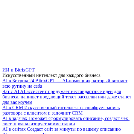
ИИ и BitrixGPT
Искусственный интеллект для каждого бизнеса
AI в Битрикс24
BitrixGPT — AI-помощник, который возьмет
всю рутину на себя
Чат с AI
AI-ассистент придумает нестандартные идеи для
бизнеса, напишет продающий текст рассылки или даже станет
для вас коучем
AI в CRM
Искусственный интеллект расшифрует запись
разговора с клиентом и заполнит CRM
AI в задачах
Поможет сформулировать описание, создаст чек-
лист, проанализирует комментарии
AI в сайтах
Создаст сайт за минуты по вашему описанию