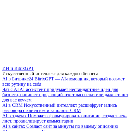
ИИ и BitrixGPT
Искусственный интеллект для каждого бизнеса
AI в Битрикс24
BitrixGPT — AI-помощник, который возьмет
всю рутину на себя
Чат с AI
AI-ассистент придумает нестандартные идеи для
бизнеса, напишет продающий текст рассылки или даже станет
для вас коучем
AI в CRM
Искусственный интеллект расшифрует запись
разговора с клиентом и заполнит CRM
AI в задачах
Поможет сформулировать описание, создаст чек-
лист, проанализирует комментарии
AI в сайтах
Создаст сайт за минуты по вашему описанию