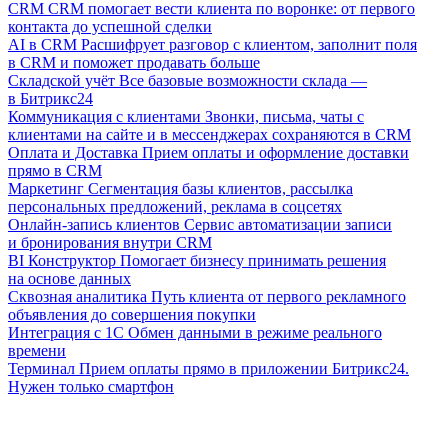
CRM
CRM помогает вести клиента по воронке: от первого
контакта до успешной сделки
AI в CRM
Расшифрует разговор с клиентом, заполнит поля
в CRM и поможет продавать больше
Складской учёт
Все базовые возможности склада —
в Битрикс24
Коммуникация с клиентами
Звонки, письма, чаты с
клиентами на сайте и в мессенджерах сохраняются в CRM
Оплата и Доставка
Прием оплаты и оформление доставки
прямо в CRM
Маркетинг
Сегментация базы клиентов, рассылка
персональных предложений, реклама в соцсетях
Онлайн-запись клиентов
Сервис автоматизации записи
и бронирования внутри CRM
BI Конструктор
Помогает бизнесу принимать решения
на основе данных
Сквозная аналитика
Путь клиента от первого рекламного
объявления до совершения покупки
Интеграция с 1С
Обмен данными в режиме реального
времени
Терминал
Прием оплаты прямо в приложении Битрикс24.
Нужен только смартфон