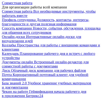
Совместная работа
Для организации работы всей компании
Совместная работа
Все необходимые инструменты, чтобы
работать вместе
Профиль сотрудника
Должность, контакты, интересы,
благодарности и другая полезная информация
Соцсеть компании
Новости, события, обсуждения, площадка
для общения всех сотрудников
Онлайн-доски
Интерактивные онлайн-доски для
визуализации идей
Коллабы
Пространства для работы с внешними командами и
клиентами
Календарь
Планирование рабочего дня и встреч с любого
устройства
Документы онлайн
Встроенный онлайн-редактор для
совместной работы с документами
Диск
Облачный диск компании для рабочих файлов
Почта
Корпоративный почтовый клиент для удобной
коммуникации
База знаний 2.0
Удобное хранение учебных материалов
и документации
Чекин на работе
Геймификация начала рабочего дня
в приложении Битрикс24