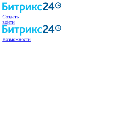
Создать
войти
Возможности