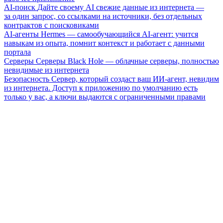
AI-поиск
Дайте своему AI свежие данные из интернета —
за один запрос, со ссылками на источники, без отдельных
контрактов с поисковиками
AI-агенты
Hermes — самообучающийся AI-агент: учится
навыкам из опыта, помнит контекст и работает с данными
портала
Серверы
Серверы Black Hole — облачные серверы, полностью
невидимые из интернета
Безопасность
Сервер, который создаст ваш ИИ-агент, невидим
из интернета. Доступ к приложению по умолчанию есть
только у вас, а ключи выдаются с ограниченными правами