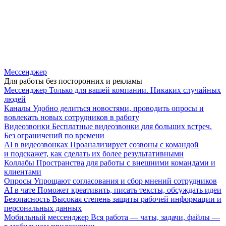
Мессенджер
Для работы без посторонних и рекламы
Мессенджер
Только для вашей компании. Никаких случайных
людей
Каналы
Удобно делиться новостями, проводить опросы и
вовлекать новых сотрудников в работу
Видеозвонки
Бесплатные видеозвонки для больших встреч.
Без ограничений по времени
AI в видеозвонках
Проанализирует созвоны с командой
и подскажет, как сделать их более результативными
Коллабы
Пространства для работы с внешними командами и
клиентами
Опросы
Упрощают согласования и сбор мнений сотрудников
AI в чате
Поможет креативить, писать тексты, обсуждать идеи
Безопасность
Высокая степень защиты рабочей информации и
персональных данных
Мобильный мессенджер
Вся работа — чаты, задачи, файлы —