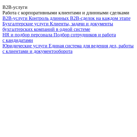
B2B-услуги
Работа с корпоративными клиентами и длинными сделками
B2B-услуги
Контроль длинных B2B-сделок на каждом этапе
Бухгалтерские услуги
Клиенты, задачи и документы
бухгалтерских компаний в одной системе
HR и подбор персонала
Подбор сотрудников и работа
с кандидатами
Юридические услуги
Единая система для ведения дел, работы
с клиентами и документооборота