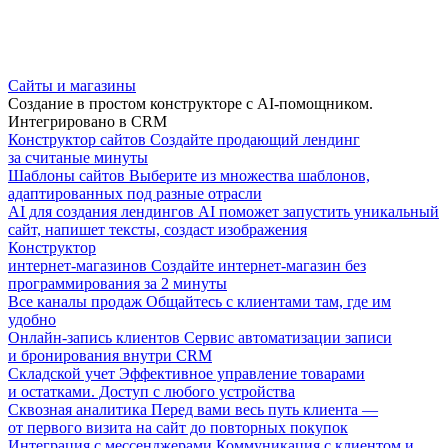
Сайты и магазины
Создание в простом конструкторе с AI-помощником.
Интегрировано в CRM
Конструктор сайтов
Создайте продающий лендинг
за считаные минуты
Шаблоны сайтов
Выберите из множества шаблонов,
адаптированных под разные отрасли
AI для создания лендингов
AI поможет запустить уникальный
сайт, напишет тексты, создаст изображения
Конструктор
интернет-магазинов
Создайте интернет-магазин без
программирования за 2 минуты
Все каналы продаж
Общайтесь с клиентами там, где им
удобно
Онлайн-запись клиентов
Сервис автоматизации записи
и бронирования внутри CRM
Складской учет
Эффективное управление товарами
и остатками. Доступ с любого устройства
Сквозная аналитика
Перед вами весь путь клиента —
от первого визита на сайт до повторных покупок
Интеграция с мессенджерами
Коммуникация с клиентом и