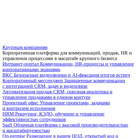
Крупным компаниям
Корпоративная платформа для коммуникаций, продаж, HR и
управления процессами в масштабе крупного бизнеса
Интранет-портал
Коммуникации, HR-процессы и управление
корпоративными знаниями
ВКС
Безопасные видеозвонки и AI-фиксация итогов встреч
Корпоративный мессенджер
Защищенные коммуникации
с интеграцией CRM, задач и видеосвязи
Автоматизация продаж
CRM, сквозная аналитика и
управление продажами в едином контуре
Проектный офис
Управление проектами, задачами
и контролем исполнения
HRM
Рекрутинг, КЭДО, обучение и управление
эффективностью сотрудников
SaaS
Облачная платформа с высокой производительностью
и масштабируемостью
On-premise
Размещение в вашем ЦОД, открытый код и