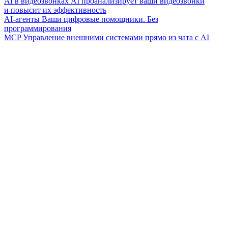
AI в видеозвонках
AI проанализирует ваши видеозвонки
и повысит их эффективность
AI-агенты
Ваши цифровые помощники. Без
программирования
MCP
Управление внешними системами прямо из чата с AI