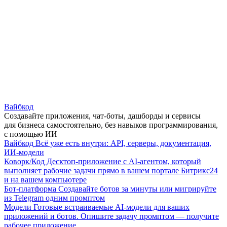
Вайбкод
Создавайте приложения, чат-боты, дашборды и сервисы
для бизнеса самостоятельно, без навыков программирования,
с помощью ИИ
Вайбкод
Всё уже есть внутри: API, серверы, документация,
ИИ-модели
Коворк/Код
Десктоп-приложение с AI-агентом, который
выполняет рабочие задачи прямо в вашем портале Битрикс24
и на вашем компьютере
Бот-платформа
Создавайте ботов за минуты или мигрируйте
из Telegram одним промптом
Модели
Готовые встраиваемые AI-модели для ваших
приложений и ботов. Опишите задачу промптом — получите
рабочее приложение