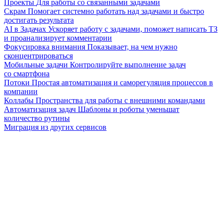
Проекты
Для работы со связанными задачами
Скрам
Помогает системно работать над задачами и быстро
достигать результата
AI в Задачах
Ускоряет работу с задачами, поможет написать ТЗ
и проанализирует комментарии
Фокусировка внимания
Показывает, на чем нужно
сконцентрироваться
Мобильные задачи
Контролируйте выполнение задач
со смартфона
Потоки
Простая автоматизация и саморегуляция процессов в
компании
Коллабы
Пространства для работы с внешними командами
Автоматизация задач
Шаблоны и роботы уменьшат
количество рутины
Миграция из других сервисов