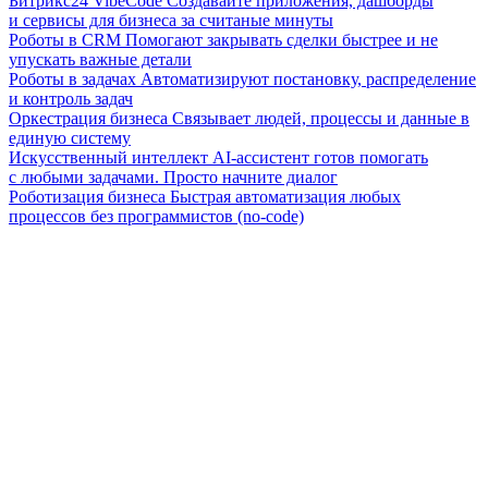
Битрикс24 VibeCode
Создавайте приложения, дашборды
и сервисы для бизнеса за считаные минуты
Роботы в CRM
Помогают закрывать сделки быстрее и не
упускать важные детали
Роботы в задачах
Автоматизируют постановку, распределение
и контроль задач
Оркестрация бизнеса
Связывает людей, процессы и данные в
единую систему
Искусственный интеллект
AI-ассистент готов помогать
с любыми задачами. Просто начните диалог
Роботизация бизнеса
Быстрая автоматизация любых
процессов без программистов (no-code)