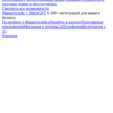
продажи прямо в мессенджерах
Смотреть все возможности
Маркетплейс + BitrixGPT
6 200+ интеграций для вашего
бизнеса
Подробнее о Маркетплейсе
Перейти в каталог
Популярные
приложения
Миграция в Битрикс24
Телефония
Интеграция с
1С
Решения