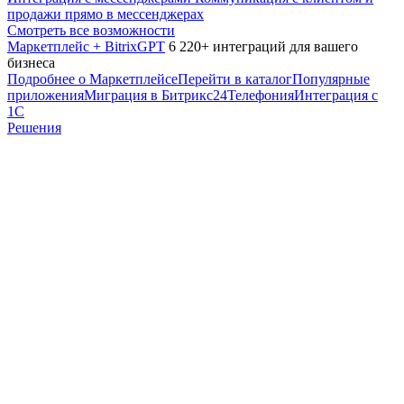
продажи прямо в мессенджерах
Смотреть все возможности
Маркетплейс + BitrixGPT
6 220+ интеграций для вашего
бизнеса
Подробнее о Маркетплейсе
Перейти в каталог
Популярные
приложения
Миграция в Битрикс24
Телефония
Интеграция с
1С
Решения