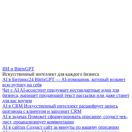
ИИ и BitrixGPT
Искусственный интеллект для каждого бизнеса
AI в Битрикс24
BitrixGPT — AI-помощник, который возьмет
всю рутину на себя
Чат с AI
AI-ассистент придумает нестандартные идеи для
бизнеса, напишет продающий текст рассылки или даже станет
для вас коучем
AI в CRM
Искусственный интеллект расшифрует запись
разговора с клиентом и заполнит CRM
AI в задачах
Поможет сформулировать описание, создаст чек-
лист, проанализирует комментарии
AI в сайтах
Создаст сайт за минуты по вашему описанию