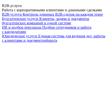
B2B-услуги
Работа с корпоративными клиентами и длинными сделками
B2B-услуги
Контроль длинных B2B-сделок на каждом этапе
Бухгалтерские услуги
Клиенты, задачи и документы
бухгалтерских компаний в одной системе
HR и подбор персонала
Подбор сотрудников и работа
с кандидатами
Юридические услуги
Единая система для ведения дел, работы
с клиентами и документооборота