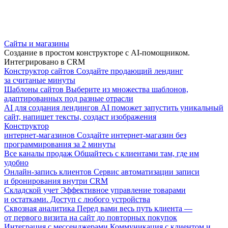
Сайты и магазины
Создание в простом конструкторе с AI-помощником.
Интегрировано в CRM
Конструктор сайтов
Создайте продающий лендинг
за считаные минуты
Шаблоны сайтов
Выберите из множества шаблонов,
адаптированных под разные отрасли
AI для создания лендингов
AI поможет запустить уникальный
сайт, напишет тексты, создаст изображения
Конструктор
интернет-магазинов
Создайте интернет-магазин без
программирования за 2 минуты
Все каналы продаж
Общайтесь с клиентами там, где им
удобно
Онлайн-запись клиентов
Сервис автоматизации записи
и бронирования внутри CRM
Складской учет
Эффективное управление товарами
и остатками. Доступ с любого устройства
Сквозная аналитика
Перед вами весь путь клиента —
от первого визита на сайт до повторных покупок
Интеграция с мессенджерами
Коммуникация с клиентом и