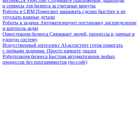
Битрикс24 VibeCode
Создавайте приложения, дашборды
и сервисы для бизнеса за считаные минуты
Роботы в CRM
Помогают закрывать сделки быстрее и не
упускать важные детали
Роботы в задачах
Автоматизируют постановку, распределение
и контроль задач
Оркестрация бизнеса
Связывает людей, процессы и данные в
единую систему
Искусственный интеллект
AI-ассистент готов помогать
с любыми задачами. Просто начните диалог
Роботизация бизнеса
Быстрая автоматизация любых
процессов без программистов (no-code)