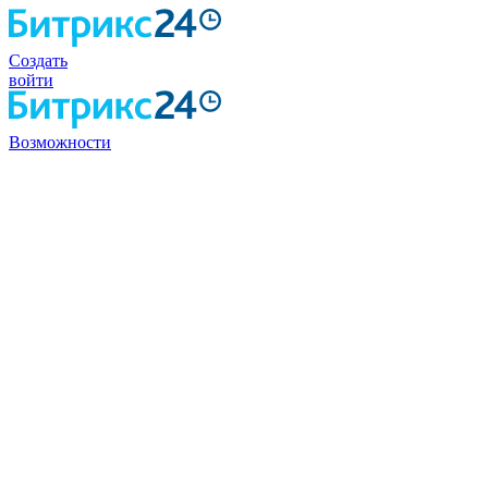
Создать
войти
Возможности