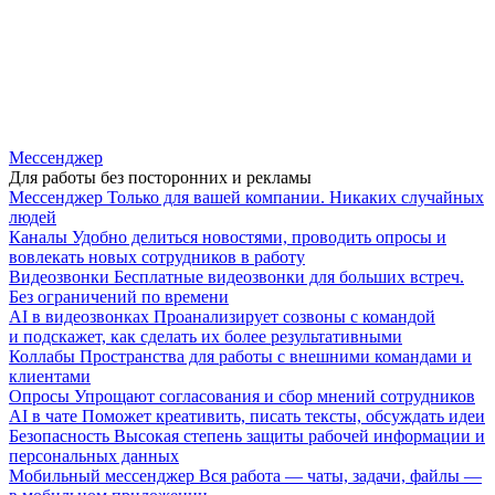
Мессенджер
Для работы без посторонних и рекламы
Мессенджер
Только для вашей компании. Никаких случайных
людей
Каналы
Удобно делиться новостями, проводить опросы и
вовлекать новых сотрудников в работу
Видеозвонки
Бесплатные видеозвонки для больших встреч.
Без ограничений по времени
AI в видеозвонках
Проанализирует созвоны с командой
и подскажет, как сделать их более результативными
Коллабы
Пространства для работы с внешними командами и
клиентами
Опросы
Упрощают согласования и сбор мнений сотрудников
AI в чате
Поможет креативить, писать тексты, обсуждать идеи
Безопасность
Высокая степень защиты рабочей информации и
персональных данных
Мобильный мессенджер
Вся работа — чаты, задачи, файлы —