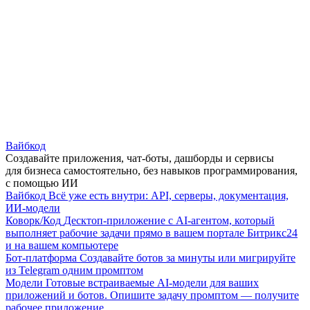
Вайбкод
Создавайте приложения, чат-боты, дашборды и сервисы
для бизнеса самостоятельно, без навыков программирования,
с помощью ИИ
Вайбкод
Всё уже есть внутри: API, серверы, документация,
ИИ-модели
Коворк/Код
Десктоп-приложение с AI-агентом, который
выполняет рабочие задачи прямо в вашем портале Битрикс24
и на вашем компьютере
Бот-платформа
Создавайте ботов за минуты или мигрируйте
из Telegram одним промптом
Модели
Готовые встраиваемые AI-модели для ваших
приложений и ботов. Опишите задачу промптом — получите
рабочее приложение