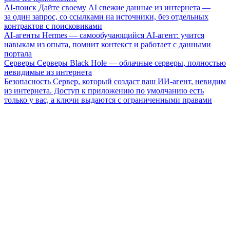
AI-поиск
Дайте своему AI свежие данные из интернета —
за один запрос, со ссылками на источники, без отдельных
контрактов с поисковиками
AI-агенты
Hermes — самообучающийся AI-агент: учится
навыкам из опыта, помнит контекст и работает с данными
портала
Серверы
Серверы Black Hole — облачные серверы, полностью
невидимые из интернета
Безопасность
Сервер, который создаст ваш ИИ-агент, невидим
из интернета. Доступ к приложению по умолчанию есть
только у вас, а ключи выдаются с ограниченными правами