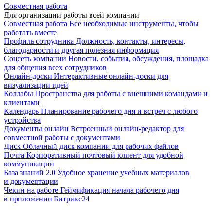
Совместная работа
Для организации работы всей компании
Совместная работа
Все необходимые инструменты, чтобы
работать вместе
Профиль сотрудника
Должность, контакты, интересы,
благодарности и другая полезная информация
Соцсеть компании
Новости, события, обсуждения, площадка
для общения всех сотрудников
Онлайн-доски
Интерактивные онлайн-доски для
визуализации идей
Коллабы
Пространства для работы с внешними командами и
клиентами
Календарь
Планирование рабочего дня и встреч с любого
устройства
Документы онлайн
Встроенный онлайн-редактор для
совместной работы с документами
Диск
Облачный диск компании для рабочих файлов
Почта
Корпоративный почтовый клиент для удобной
коммуникации
База знаний 2.0
Удобное хранение учебных материалов
и документации
Чекин на работе
Геймификация начала рабочего дня
в приложении Битрикс24