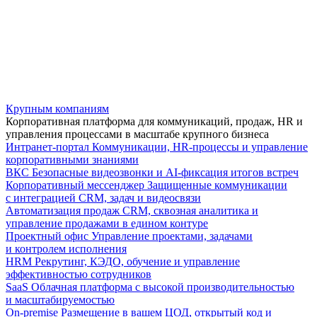
Крупным компаниям
Корпоративная платформа для коммуникаций, продаж, HR и
управления процессами в масштабе крупного бизнеса
Интранет-портал
Коммуникации, HR-процессы и управление
корпоративными знаниями
ВКС
Безопасные видеозвонки и AI-фиксация итогов встреч
Корпоративный мессенджер
Защищенные коммуникации
с интеграцией CRM, задач и видеосвязи
Автоматизация продаж
CRM, сквозная аналитика и
управление продажами в едином контуре
Проектный офис
Управление проектами, задачами
и контролем исполнения
HRM
Рекрутинг, КЭДО, обучение и управление
эффективностью сотрудников
SaaS
Облачная платформа с высокой производительностью
и масштабируемостью
On-premise
Размещение в вашем ЦОД, открытый код и