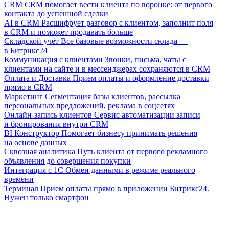
CRM
CRM помогает вести клиента по воронке: от первого
контакта до успешной сделки
AI в CRM
Расшифрует разговор с клиентом, заполнит поля
в CRM и поможет продавать больше
Складской учёт
Все базовые возможности склада —
в Битрикс24
Коммуникация с клиентами
Звонки, письма, чаты с
клиентами на сайте и в мессенджерах сохраняются в CRM
Оплата и Доставка
Прием оплаты и оформление доставки
прямо в CRM
Маркетинг
Сегментация базы клиентов, рассылка
персональных предложений, реклама в соцсетях
Онлайн-запись клиентов
Сервис автоматизации записи
и бронирования внутри CRM
BI Конструктор
Помогает бизнесу принимать решения
на основе данных
Сквозная аналитика
Путь клиента от первого рекламного
объявления до совершения покупки
Интеграция с 1С
Обмен данными в режиме реального
времени
Терминал
Прием оплаты прямо в приложении Битрикс24.
Нужен только смартфон