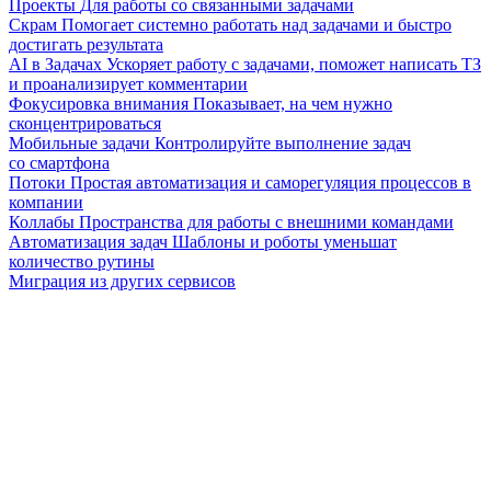
Проекты
Для работы со связанными задачами
Скрам
Помогает системно работать над задачами и быстро
достигать результата
AI в Задачах
Ускоряет работу с задачами, поможет написать ТЗ
и проанализирует комментарии
Фокусировка внимания
Показывает, на чем нужно
сконцентрироваться
Мобильные задачи
Контролируйте выполнение задач
со смартфона
Потоки
Простая автоматизация и саморегуляция процессов в
компании
Коллабы
Пространства для работы с внешними командами
Автоматизация задач
Шаблоны и роботы уменьшат
количество рутины
Миграция из других сервисов