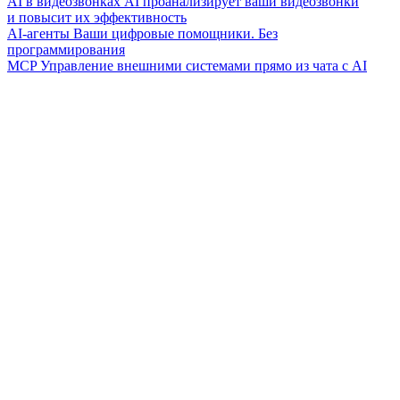
AI в видеозвонках
AI проанализирует ваши видеозвонки
и повысит их эффективность
AI-агенты
Ваши цифровые помощники. Без
программирования
MCP
Управление внешними системами прямо из чата с AI