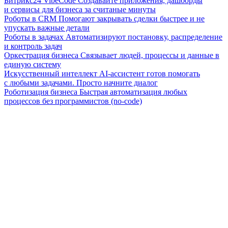
Битрикс24 VibeCode
Создавайте приложения, дашборды
и сервисы для бизнеса за считаные минуты
Роботы в CRM
Помогают закрывать сделки быстрее и не
упускать важные детали
Роботы в задачах
Автоматизируют постановку, распределение
и контроль задач
Оркестрация бизнеса
Связывает людей, процессы и данные в
единую систему
Искусственный интеллект
AI-ассистент готов помогать
с любыми задачами. Просто начните диалог
Роботизация бизнеса
Быстрая автоматизация любых
процессов без программистов (no-code)