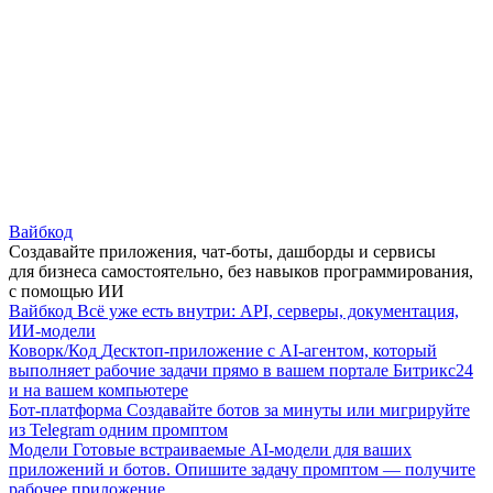
Вайбкод
Создавайте приложения, чат-боты, дашборды и сервисы
для бизнеса самостоятельно, без навыков программирования,
с помощью ИИ
Вайбкод
Всё уже есть внутри: API, серверы, документация,
ИИ-модели
Коворк/Код
Десктоп-приложение с AI-агентом, который
выполняет рабочие задачи прямо в вашем портале Битрикс24
и на вашем компьютере
Бот-платформа
Создавайте ботов за минуты или мигрируйте
из Telegram одним промптом
Модели
Готовые встраиваемые AI-модели для ваших
приложений и ботов. Опишите задачу промптом — получите
рабочее приложение