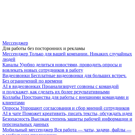
Мессенджер
Для работы без посторонних и рекламы
Мессенджер
Только для вашей компании. Никаких случайных
людей
Каналы
Удобно делиться новостями, проводить опросы и
вовлекать новых сотрудников в работу
Видеозвонки
Бесплатные видеозвонки для больших встреч.
Без ограничений по времени
AI в видеозвонках
Проанализирует созвоны с командой
и подскажет, как сделать их более результативными
Коллабы
Пространства для работы с внешними командами и
клиентами
Опросы
Упрощают согласования и сбор мнений сотрудников
AI в чате
Поможет креативить, писать тексты, обсуждать идеи
Безопасность
Высокая степень защиты рабочей информации и
персональных данных
Мобильный мессенджер
Вся работа — чаты, задачи, файлы —