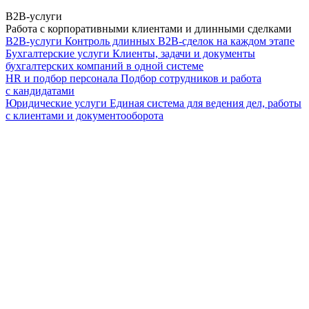
B2B-услуги
Работа с корпоративными клиентами и длинными сделками
B2B-услуги
Контроль длинных B2B-сделок на каждом этапе
Бухгалтерские услуги
Клиенты, задачи и документы
бухгалтерских компаний в одной системе
HR и подбор персонала
Подбор сотрудников и работа
с кандидатами
Юридические услуги
Единая система для ведения дел, работы
с клиентами и документооборота