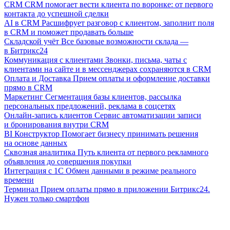
CRM
CRM помогает вести клиента по воронке: от первого
контакта до успешной сделки
AI в CRM
Расшифрует разговор с клиентом, заполнит поля
в CRM и поможет продавать больше
Складской учёт
Все базовые возможности склада —
в Битрикс24
Коммуникация с клиентами
Звонки, письма, чаты с
клиентами на сайте и в мессенджерах сохраняются в CRM
Оплата и Доставка
Прием оплаты и оформление доставки
прямо в CRM
Маркетинг
Сегментация базы клиентов, рассылка
персональных предложений, реклама в соцсетях
Онлайн-запись клиентов
Сервис автоматизации записи
и бронирования внутри CRM
BI Конструктор
Помогает бизнесу принимать решения
на основе данных
Сквозная аналитика
Путь клиента от первого рекламного
объявления до совершения покупки
Интеграция с 1С
Обмен данными в режиме реального
времени
Терминал
Прием оплаты прямо в приложении Битрикс24.
Нужен только смартфон