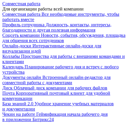
Совместная работа
Для организации работы всей компании
Совместная работа
Все необходимые инструменты, чтобы
работать вместе
Профиль сотрудника
Должность, контакты, интересы,
благодарности и другая полезная информация
Соцсеть компании
Новости, события, обсуждения, площадка
для общения всех сотрудников
Онлайн-доски
Интерактивные онлайн-доски для
визуализации идей
Коллабы
Пространства для работы с внешними командами и
клиентами
Календарь
Планирование рабочего дня и встреч с любого
устройства
Документы онлайн
Встроенный онлайн-редактор для
совместной работы с документами
Диск
Облачный диск компании для рабочих файлов
Почта
Корпоративный почтовый клиент для удобной
коммуникации
База знаний 2.0
Удобное хранение учебных материалов
и документации
Чекин на работе
Геймификация начала рабочего дня
в приложении Битрикс24