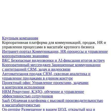
Крупным компаниям
Корпоративная платформа для коммуникаций, продаж, HR и
управления процессами в масштабе крупного бизнеса
Интранет-портал
Коммуникации, HR-процессы и управление
корпоративными знаниями
ВКС
Безопасные видеозвонки и AI-фиксация итогов встреч
Корпоративный мессенджер
Защищенные коммуникации
с интеграцией CRM, задач и видеосвязи
Автоматизация продаж
CRM, сквозная аналитика и
управление продажами в едином контуре
Проектный офис
Управление проектами, задачами
и контролем исполнения
HRM
Рекрутинг, КЭДО, обучение и управление
эффективностью сотрудников
SaaS
Облачная платформа с высокой производительностью
и масштабируемостью
On-premise
Размещение в вашем ЦОД, открытый код и