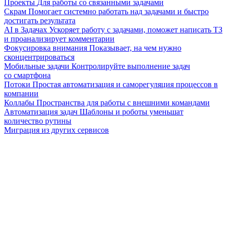
Проекты
Для работы со связанными задачами
Скрам
Помогает системно работать над задачами и быстро
достигать результата
AI в Задачах
Ускоряет работу с задачами, поможет написать ТЗ
и проанализирует комментарии
Фокусировка внимания
Показывает, на чем нужно
сконцентрироваться
Мобильные задачи
Контролируйте выполнение задач
со смартфона
Потоки
Простая автоматизация и саморегуляция процессов в
компании
Коллабы
Пространства для работы с внешними командами
Автоматизация задач
Шаблоны и роботы уменьшат
количество рутины
Миграция из других сервисов