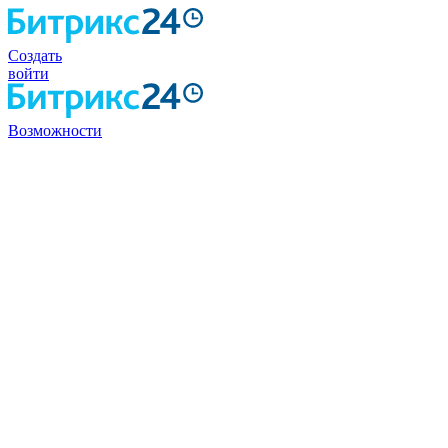
Создать
войти
Возможности