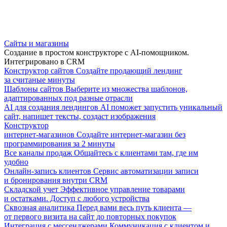
Сайты и магазины
Создание в простом конструкторе с AI-помощником.
Интегрировано в CRM
Конструктор сайтов
Создайте продающий лендинг
за считаные минуты
Шаблоны сайтов
Выберите из множества шаблонов,
адаптированных под разные отрасли
AI для создания лендингов
AI поможет запустить уникальный
сайт, напишет тексты, создаст изображения
Конструктор
интернет-магазинов
Создайте интернет-магазин без
программирования за 2 минуты
Все каналы продаж
Общайтесь с клиентами там, где им
удобно
Онлайн-запись клиентов
Сервис автоматизации записи
и бронирования внутри CRM
Складской учет
Эффективное управление товарами
и остатками. Доступ с любого устройства
Сквозная аналитика
Перед вами весь путь клиента —
от первого визита на сайт до повторных покупок
Интеграция с мессенджерами
Коммуникация с клиентом и