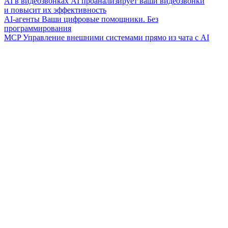
AI в видеозвонках
AI проанализирует ваши видеозвонки
и повысит их эффективность
AI-агенты
Ваши цифровые помощники. Без
программирования
MCP
Управление внешними системами прямо из чата с AI