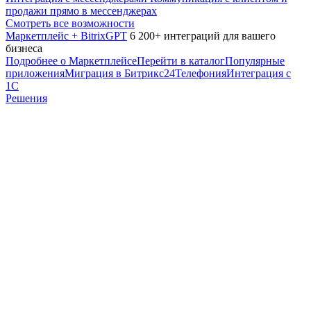
продажи прямо в мессенджерах
Смотреть все возможности
Маркетплейс + BitrixGPT
6 200+ интеграций для вашего
бизнеса
Подробнее о Маркетплейсе
Перейти в каталог
Популярные
приложения
Миграция в Битрикс24
Телефония
Интеграция с
1С
Решения