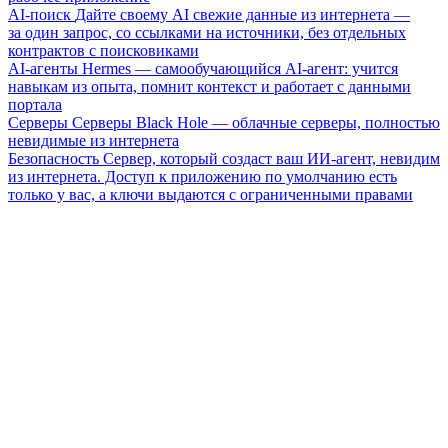
AI-поиск
Дайте своему AI свежие данные из интернета —
за один запрос, со ссылками на источники, без отдельных
контрактов с поисковиками
AI-агенты
Hermes — самообучающийся AI-агент: учится
навыкам из опыта, помнит контекст и работает с данными
портала
Серверы
Серверы Black Hole — облачные серверы, полностью
невидимые из интернета
Безопасность
Сервер, который создаст ваш ИИ-агент, невидим
из интернета. Доступ к приложению по умолчанию есть
только у вас, а ключи выдаются с ограниченными правами