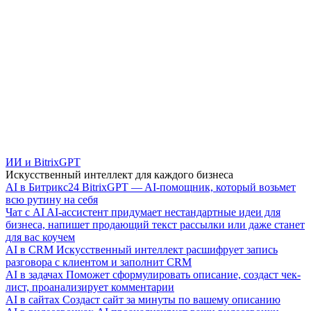
ИИ и BitrixGPT
Искусственный интеллект для каждого бизнеса
AI в Битрикс24
BitrixGPT — AI-помощник, который возьмет
всю рутину на себя
Чат с AI
AI-ассистент придумает нестандартные идеи для
бизнеса, напишет продающий текст рассылки или даже станет
для вас коучем
AI в CRM
Искусственный интеллект расшифрует запись
разговора с клиентом и заполнит CRM
AI в задачах
Поможет сформулировать описание, создаст чек-
лист, проанализирует комментарии
AI в сайтах
Создаст сайт за минуты по вашему описанию