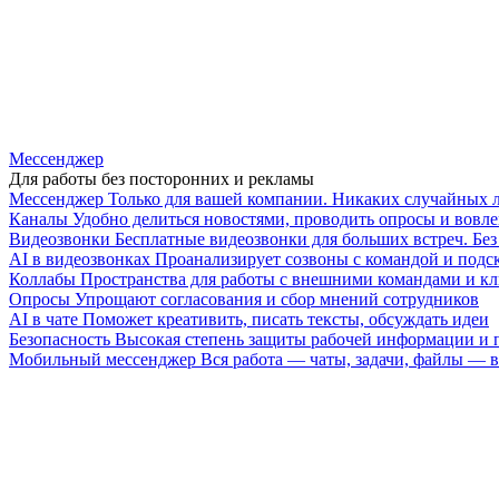
Мессенджер
Для работы без посторонних и рекламы
Мессенджер
Только для вашей компании. Никаких случайных 
Каналы
Удобно делиться новостями, проводить опросы и вовле
Видеозвонки
Бесплатные видеозвонки для больших встреч. Бе
AI в видеозвонках
Проанализирует созвоны с командой и подск
Коллабы
Пространства для работы с внешними командами и к
Опросы
Упрощают согласования и сбор мнений сотрудников
AI в чате
Поможет креативить, писать тексты, обсуждать идеи
Безопасность
Высокая степень защиты рабочей информации и
Мобильный мессенджер
Вся работа — чаты, задачи, файлы —