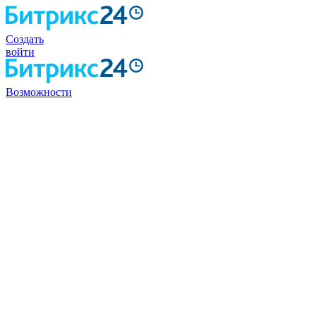
Создать
войти
Возможности