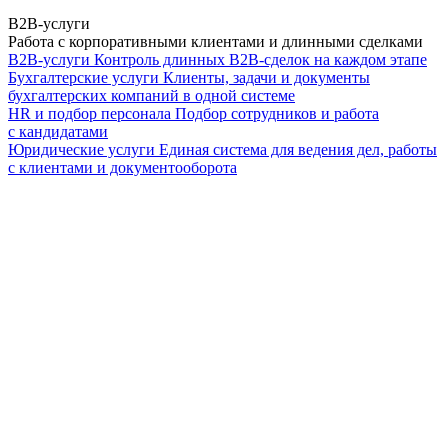
B2B-услуги
Работа с корпоративными клиентами и длинными сделками
B2B-услуги
Контроль длинных B2B-сделок на каждом этапе
Бухгалтерские услуги
Клиенты, задачи и документы
бухгалтерских компаний в одной системе
HR и подбор персонала
Подбор сотрудников и работа
с кандидатами
Юридические услуги
Единая система для ведения дел, работы
с клиентами и документооборота