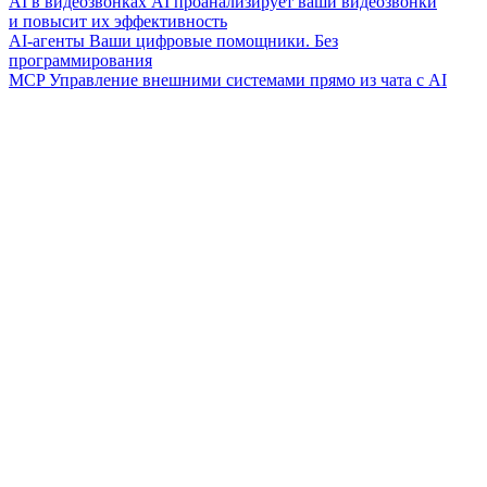
AI в видеозвонках
AI проанализирует ваши видеозвонки
и повысит их эффективность
AI-агенты
Ваши цифровые помощники. Без
программирования
MCP
Управление внешними системами прямо из чата с AI