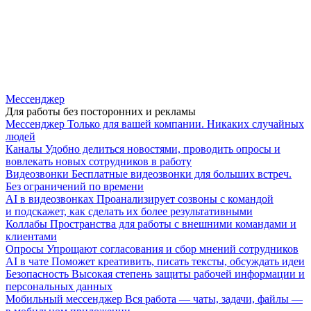
Мессенджер
Для работы без посторонних и рекламы
Мессенджер
Только для вашей компании. Никаких случайных
людей
Каналы
Удобно делиться новостями, проводить опросы и
вовлекать новых сотрудников в работу
Видеозвонки
Бесплатные видеозвонки для больших встреч.
Без ограничений по времени
AI в видеозвонках
Проанализирует созвоны с командой
и подскажет, как сделать их более результативными
Коллабы
Пространства для работы с внешними командами и
клиентами
Опросы
Упрощают согласования и сбор мнений сотрудников
AI в чате
Поможет креативить, писать тексты, обсуждать идеи
Безопасность
Высокая степень защиты рабочей информации и
персональных данных
Мобильный мессенджер
Вся работа — чаты, задачи, файлы —