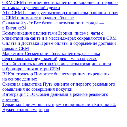
CRM
CRM помогает вести клиента по воронке: от первого
контакта до успешной сделки
AI в CRM
Расшифрует разговор с клиентом, заполнит поля
в CRM и поможет продавать больше
Складской учёт
Все базовые возможности склада —
в Битрикс24
Коммуникация с клиентами
Звонки, письма, чаты с
клиентами на сайте и в мессенджерах сохраняются в CRM
Оплата и Доставка
Прием оплаты и оформление доставки
прямо в CRM
Маркетинг
Сегментация базы клиентов, рассылка
персональных предложений, реклама в соцсетях
Онлайн-запись клиентов
Сервис автоматизации записи
и бронирования внутри CRM
BI Конструктор
Помогает бизнесу принимать решения
на основе данных
Сквозная аналитика
Путь клиента от первого рекламного
объявления до совершения покупки
Интеграция с 1С
Обмен данными в режиме реального
времени
Терминал
Прием оплаты прямо в приложении Битрикс24.
Нужен только смартфон