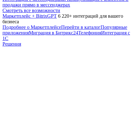
продажи прямо в мессенджерах
Смотреть все возможности
Маркетплейс + BitrixGPT
6 220+ интеграций для вашего
бизнеса
Подробнее о Маркетплейсе
Перейти в каталог
Популярные
приложения
Миграция в Битрикс24
Телефония
Интеграция с
1С
Решения