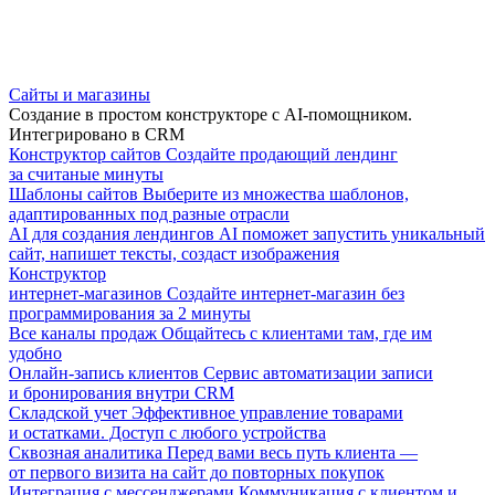
Сайты и магазины
Создание в простом конструкторе с AI-помощником.
Интегрировано в CRM
Конструктор сайтов
Создайте продающий лендинг
за считаные минуты
Шаблоны сайтов
Выберите из множества шаблонов,
адаптированных под разные отрасли
AI для создания лендингов
AI поможет запустить уникальный
сайт, напишет тексты, создаст изображения
Конструктор
интернет-магазинов
Создайте интернет-магазин без
программирования за 2 минуты
Все каналы продаж
Общайтесь с клиентами там, где им
удобно
Онлайн-запись клиентов
Сервис автоматизации записи
и бронирования внутри CRM
Складской учет
Эффективное управление товарами
и остатками. Доступ с любого устройства
Сквозная аналитика
Перед вами весь путь клиента —
от первого визита на сайт до повторных покупок
Интеграция с мессенджерами
Коммуникация с клиентом и