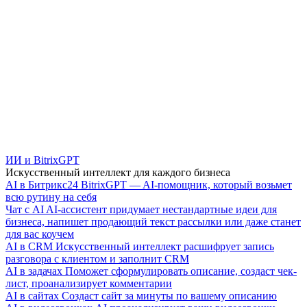
ИИ и BitrixGPT
Искусственный интеллект для каждого бизнеса
AI в Битрикс24
BitrixGPT — AI-помощник, который возьмет
всю рутину на себя
Чат с AI
AI-ассистент придумает нестандартные идеи для
бизнеса, напишет продающий текст рассылки или даже станет
для вас коучем
AI в CRM
Искусственный интеллект расшифрует запись
разговора с клиентом и заполнит CRM
AI в задачах
Поможет сформулировать описание, создаст чек-
лист, проанализирует комментарии
AI в сайтах
Создаст сайт за минуты по вашему описанию