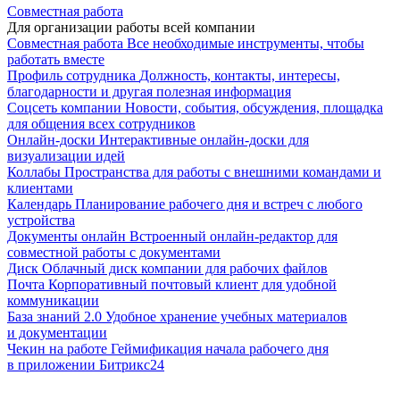
Совместная работа
Для организации работы всей компании
Совместная работа
Все необходимые инструменты, чтобы
работать вместе
Профиль сотрудника
Должность, контакты, интересы,
благодарности и другая полезная информация
Соцсеть компании
Новости, события, обсуждения, площадка
для общения всех сотрудников
Онлайн-доски
Интерактивные онлайн-доски для
визуализации идей
Коллабы
Пространства для работы с внешними командами и
клиентами
Календарь
Планирование рабочего дня и встреч с любого
устройства
Документы онлайн
Встроенный онлайн-редактор для
совместной работы с документами
Диск
Облачный диск компании для рабочих файлов
Почта
Корпоративный почтовый клиент для удобной
коммуникации
База знаний 2.0
Удобное хранение учебных материалов
и документации
Чекин на работе
Геймификация начала рабочего дня
в приложении Битрикс24