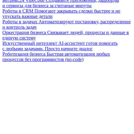
Битрикс24 VibeCode
Создавайте приложения, дашборды
и сервисы для бизнеса за считаные минуты
Роботы в CRM
Помогают закрывать сделки быстрее и не
упускать важные детали
Роботы в задачах
Автоматизируют постановку, распределение
и контроль задач
Оркестрация бизнеса
Связывает людей, процессы и данные в
единую систему
Искусственный интеллект
AI-ассистент готов помогать
с любыми задачами. Просто начните диалог
Роботизация бизнеса
Быстрая автоматизация любых
процессов без программистов (no-code)