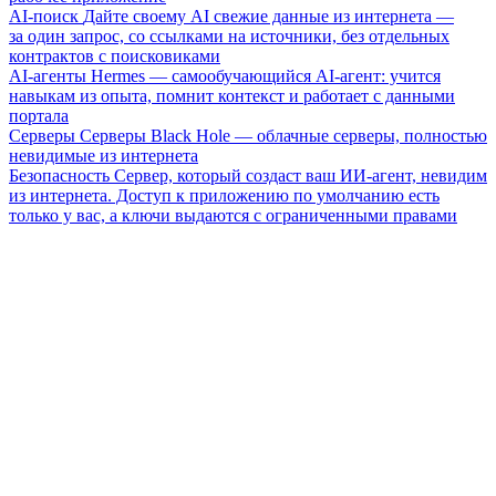
AI-поиск
Дайте своему AI свежие данные из интернета —
за один запрос, со ссылками на источники, без отдельных
контрактов с поисковиками
AI-агенты
Hermes — самообучающийся AI-агент: учится
навыкам из опыта, помнит контекст и работает с данными
портала
Серверы
Серверы Black Hole — облачные серверы, полностью
невидимые из интернета
Безопасность
Сервер, который создаст ваш ИИ-агент, невидим
из интернета. Доступ к приложению по умолчанию есть
только у вас, а ключи выдаются с ограниченными правами