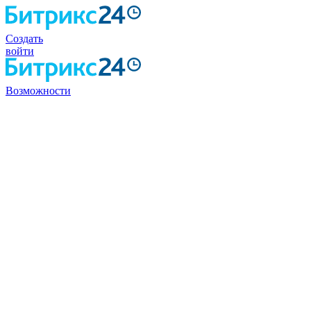
Создать
войти
Возможности