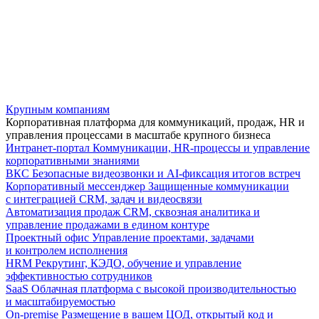
Крупным компаниям
Корпоративная платформа для коммуникаций, продаж, HR и
управления процессами в масштабе крупного бизнеса
Интранет-портал
Коммуникации, HR-процессы и управление
корпоративными знаниями
ВКС
Безопасные видеозвонки и AI-фиксация итогов встреч
Корпоративный мессенджер
Защищенные коммуникации
с интеграцией CRM, задач и видеосвязи
Автоматизация продаж
CRM, сквозная аналитика и
управление продажами в едином контуре
Проектный офис
Управление проектами, задачами
и контролем исполнения
HRM
Рекрутинг, КЭДО, обучение и управление
эффективностью сотрудников
SaaS
Облачная платформа с высокой производительностью
и масштабируемостью
On-premise
Размещение в вашем ЦОД, открытый код и