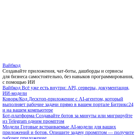
Вайбкод
Создавайте приложения, чат-боты, дашборды и сервисы
для бизнеса самостоятельно, без навыков программирования,
с помощью ИИ
Вайбкод
Всё уже есть внутри: API, серверы, документация,
ИИ-модели
Коворк/Код
Десктоп-приложение с AI-агентом, который
выполняет рабочие задачи прямо в вашем портале Битрикс24
и на вашем компьютере
Бот-платформа
Создавайте ботов за минуты или мигрируйте
из Telegram одним промптом
Модели
Готовые встраиваемые AI-модели для ваших
приложений и ботов. Опишите задачу промптом — получите
рабочее приложение