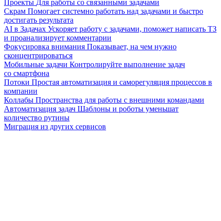
Проекты
Для работы со связанными задачами
Скрам
Помогает системно работать над задачами и быстро
достигать результата
AI в Задачах
Ускоряет работу с задачами, поможет написать ТЗ
и проанализирует комментарии
Фокусировка внимания
Показывает, на чем нужно
сконцентрироваться
Мобильные задачи
Контролируйте выполнение задач
со смартфона
Потоки
Простая автоматизация и саморегуляция процессов в
компании
Коллабы
Пространства для работы с внешними командами
Автоматизация задач
Шаблоны и роботы уменьшат
количество рутины
Миграция из других сервисов