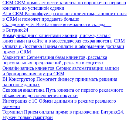
CRM
CRM помогает вести клиента по воронке: от первого
контакта до успешной сделки
AI в CRM
Расшифрует разговор с клиентом, заполнит поля
в CRM и поможет продавать больше
Складской учёт
Все базовые возможности склада —
в Битрикс24
Коммуникация с клиентами
Звонки, письма, чаты с
клиентами на сайте и в мессенджерах сохраняются в CRM
Оплата и Доставка
Прием оплаты и оформление доставки
прямо в CRM
Маркетинг
Сегментация базы клиентов, рассылка
персональных предложений, реклама в соцсетях
Онлайн-запись клиентов
Сервис автоматизации записи
и бронирования внутри CRM
BI Конструктор
Помогает бизнесу принимать решения
на основе данных
Сквозная аналитика
Путь клиента от первого рекламного
объявления до совершения покупки
Интеграция с 1С
Обмен данными в режиме реального
времени
Терминал
Прием оплаты прямо в приложении Битрикс24.
Нужен только смартфон