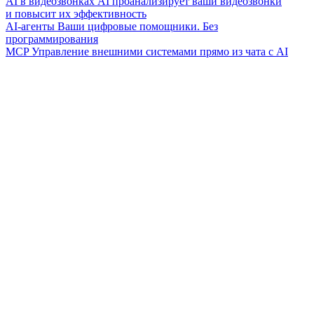
AI в видеозвонках
AI проанализирует ваши видеозвонки
и повысит их эффективность
AI-агенты
Ваши цифровые помощники. Без
программирования
MCP
Управление внешними системами прямо из чата с AI