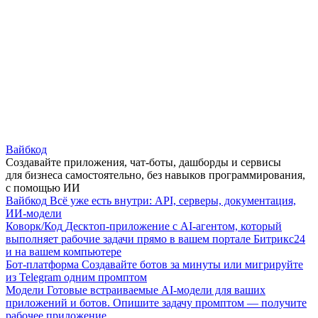
Вайбкод
Создавайте приложения, чат-боты, дашборды и сервисы
для бизнеса самостоятельно, без навыков программирования,
с помощью ИИ
Вайбкод
Всё уже есть внутри: API, серверы, документация,
ИИ-модели
Коворк/Код
Десктоп-приложение с AI-агентом, который
выполняет рабочие задачи прямо в вашем портале Битрикс24
и на вашем компьютере
Бот-платформа
Создавайте ботов за минуты или мигрируйте
из Telegram одним промптом
Модели
Готовые встраиваемые AI-модели для ваших
приложений и ботов. Опишите задачу промптом — получите
рабочее приложение