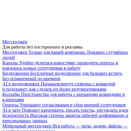
Мессенджер
Для работы без посторонних и рекламы
Мессенджер
Только для вашей компании. Никаких случайных
людей
Каналы
Удобно делиться новостями, проводить опросы и
вовлекать новых сотрудников в работу
Видеозвонки
Бесплатные видеозвонки для больших встреч.
Без ограничений по времени
AI в видеозвонках
Проанализирует созвоны с командой
и подскажет, как сделать их более результативными
Коллабы
Пространства для работы с внешними командами и
клиентами
Опросы
Упрощают согласования и сбор мнений сотрудников
AI в чате
Поможет креативить, писать тексты, обсуждать идеи
Безопасность
Высокая степень защиты рабочей информации и
персональных данных
Мобильный мессенджер
Вся работа — чаты, задачи, файлы —