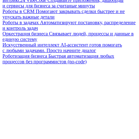
Битрикс24 VibeCode
Создавайте приложения, дашборды
и сервисы для бизнеса за считаные минуты
Роботы в CRM
Помогают закрывать сделки быстрее и не
упускать важные детали
Роботы в задачах
Автоматизируют постановку, распределение
и контроль задач
Оркестрация бизнеса
Связывает людей, процессы и данные в
единую систему
Искусственный интеллект
AI-ассистент готов помогать
с любыми задачами. Просто начните диалог
Роботизация бизнеса
Быстрая автоматизация любых
процессов без программистов (no-code)