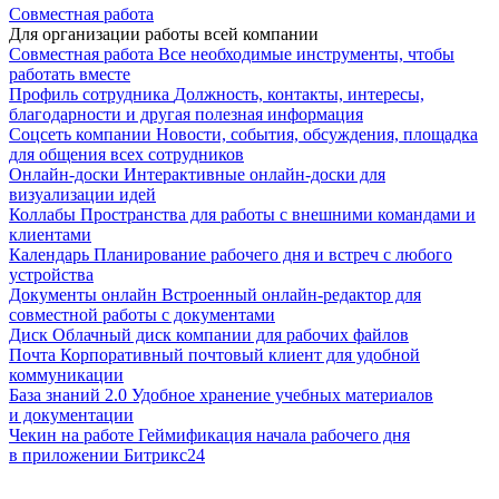
Совместная работа
Для организации работы всей компании
Совместная работа
Все необходимые инструменты, чтобы
работать вместе
Профиль сотрудника
Должность, контакты, интересы,
благодарности и другая полезная информация
Соцсеть компании
Новости, события, обсуждения, площадка
для общения всех сотрудников
Онлайн-доски
Интерактивные онлайн-доски для
визуализации идей
Коллабы
Пространства для работы с внешними командами и
клиентами
Календарь
Планирование рабочего дня и встреч с любого
устройства
Документы онлайн
Встроенный онлайн-редактор для
совместной работы с документами
Диск
Облачный диск компании для рабочих файлов
Почта
Корпоративный почтовый клиент для удобной
коммуникации
База знаний 2.0
Удобное хранение учебных материалов
и документации
Чекин на работе
Геймификация начала рабочего дня
в приложении Битрикс24