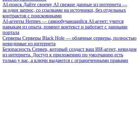
AI-поиск
Дайте своему AI свежие данные из интернета —
за один запрос, со ссылками на источники, без отдельных
контрактов с поисковиками
AI-агенты
Hermes — самообучающийся AI-агент: учится
навыкам из опыта, помнит контекст и работает с данными
портала
Серверы
Серверы Black Hole — облачные серверы, полностью
невидимые из интернета
Безопасность
Сервер, который создаст ваш ИИ-агент, невидим
из интернета. Доступ к приложению по умолчанию есть
только у вас, а ключи выдаются с ограниченными правами