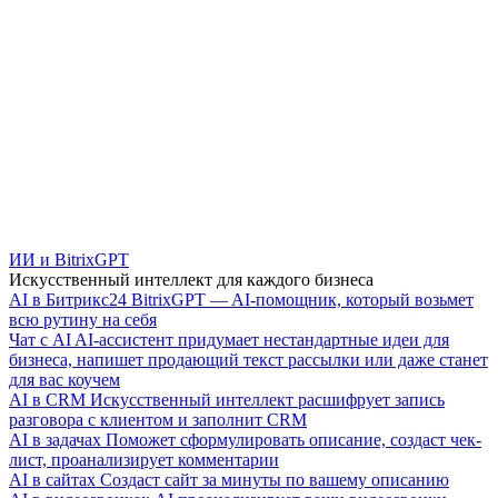
ИИ и BitrixGPT
Искусственный интеллект для каждого бизнеса
AI в Битрикс24
BitrixGPT — AI-помощник, который возьмет
всю рутину на себя
Чат с AI
AI-ассистент придумает нестандартные идеи для
бизнеса, напишет продающий текст рассылки или даже станет
для вас коучем
AI в CRM
Искусственный интеллект расшифрует запись
разговора с клиентом и заполнит CRM
AI в задачах
Поможет сформулировать описание, создаст чек-
лист, проанализирует комментарии
AI в сайтах
Создаст сайт за минуты по вашему описанию