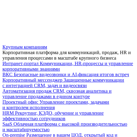
Крупным компаниям
Корпоративная платформа для коммуникаций, продаж, HR и
управления процессами в масштабе крупного бизнеса
Интранет-портал
Коммуникации, HR-процессы и управление
корпоративными знаниями
ВКС
Безопасные видеозвонки и AI-фиксация итогов встреч
Корпоративный мессенджер
Защищенные коммуникации
с интеграцией CRM, задач и видеосвязи
Автоматизация продаж
CRM, сквозная аналитика и
управление продажами в едином контуре
Проектный офис
Управление проектами, задачами
и контролем исполнения
HRM
Рекрутинг, КЭДО, обучение и управление
эффективностью сотрудников
SaaS
Облачная платформа с высокой производительностью
и масштабируемостью
On-premise
Размещение в вашем ЦОД, открытый код и