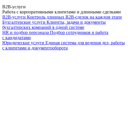
B2B-услуги
Работа с корпоративными клиентами и длинными сделками
B2B-услуги
Контроль длинных B2B-сделок на каждом этапе
Бухгалтерские услуги
Клиенты, задачи и документы
бухгалтерских компаний в одной системе
HR и подбор персонала
Подбор сотрудников и работа
с кандидатами
Юридические услуги
Единая система для ведения дел, работы
с клиентами и документооборота