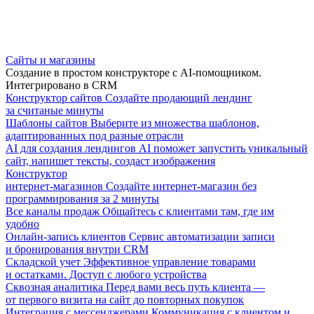
Сайты и магазины
Создание в простом конструкторе с AI-помощником.
Интегрировано в CRM
Конструктор сайтов
Создайте продающий лендинг
за считаные минуты
Шаблоны сайтов
Выберите из множества шаблонов,
адаптированных под разные отрасли
AI для создания лендингов
AI поможет запустить уникальный
сайт, напишет тексты, создаст изображения
Конструктор
интернет-магазинов
Создайте интернет-магазин без
программирования за 2 минуты
Все каналы продаж
Общайтесь с клиентами там, где им
удобно
Онлайн-запись клиентов
Сервис автоматизации записи
и бронирования внутри CRM
Складской учет
Эффективное управление товарами
и остатками. Доступ с любого устройства
Сквозная аналитика
Перед вами весь путь клиента —
от первого визита на сайт до повторных покупок
Интеграция с мессенджерами
Коммуникация с клиентом и