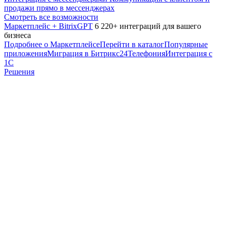
продажи прямо в мессенджерах
Смотреть все возможности
Маркетплейс + BitrixGPT
6 220+ интеграций для вашего
бизнеса
Подробнее о Маркетплейсе
Перейти в каталог
Популярные
приложения
Миграция в Битрикс24
Телефония
Интеграция с
1С
Решения