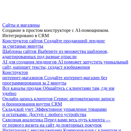
Сайты и магазины
Создание в простом конструкторе с AI-помощником.
Интегрировано в CRM
Конструктор сайтов
Создайте продающий лендинг
за считаные минуты
Шаблоны сайтов
Выберите из множества шаблонов,
адаптированных под разные отрасли
AI для создания лендингов
AI поможет запустить уникальный
сайт, напишет тексты, создаст изображения
Конструктор
интернет-магазинов
Создайте интернет-магазин без
программирования за 2 минуты
Все каналы продаж
Общайтесь с клиентами там, где им
удобно
Онлайн-запись клиентов
Сервис автоматизации записи
и бронирования внутри CRM
Складской учет
Эффективное управление товарами
и остатками. Доступ с любого устройства
Сквозная аналитика
Перед вами весь путь клиента —
от первого визита на сайт до повторных покупок
Интеграция с мессенджерами
Коммуникация с клиентом и