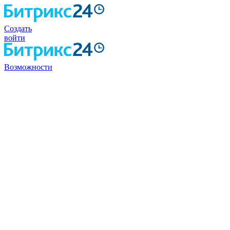
Создать
войти
Возможности