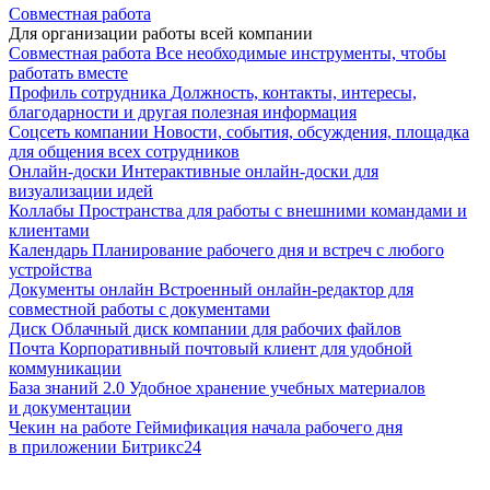
Совместная работа
Для организации работы всей компании
Совместная работа
Все необходимые инструменты, чтобы
работать вместе
Профиль сотрудника
Должность, контакты, интересы,
благодарности и другая полезная информация
Соцсеть компании
Новости, события, обсуждения, площадка
для общения всех сотрудников
Онлайн-доски
Интерактивные онлайн-доски для
визуализации идей
Коллабы
Пространства для работы с внешними командами и
клиентами
Календарь
Планирование рабочего дня и встреч с любого
устройства
Документы онлайн
Встроенный онлайн-редактор для
совместной работы с документами
Диск
Облачный диск компании для рабочих файлов
Почта
Корпоративный почтовый клиент для удобной
коммуникации
База знаний 2.0
Удобное хранение учебных материалов
и документации
Чекин на работе
Геймификация начала рабочего дня
в приложении Битрикс24