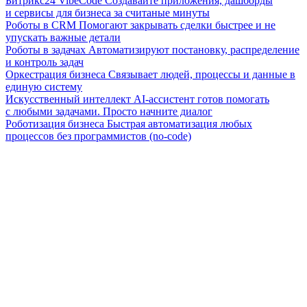
Битрикс24 VibeCode
Создавайте приложения, дашборды
и сервисы для бизнеса за считаные минуты
Роботы в CRM
Помогают закрывать сделки быстрее и не
упускать важные детали
Роботы в задачах
Автоматизируют постановку, распределение
и контроль задач
Оркестрация бизнеса
Связывает людей, процессы и данные в
единую систему
Искусственный интеллект
AI-ассистент готов помогать
с любыми задачами. Просто начните диалог
Роботизация бизнеса
Быстрая автоматизация любых
процессов без программистов (no-code)