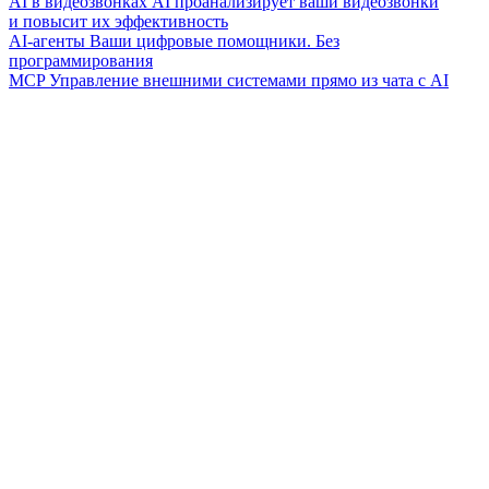
AI в видеозвонках
AI проанализирует ваши видеозвонки
и повысит их эффективность
AI-агенты
Ваши цифровые помощники. Без
программирования
MCP
Управление внешними системами прямо из чата с AI