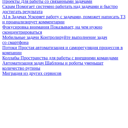
Проекты
Для работы со связанными задачами
Скрам
Помогает системно работать над задачами и быстро
достигать результата
AI в Задачах
Ускоряет работу с задачами, поможет написать ТЗ
и проанализирует комментарии
Фокусировка внимания
Показывает, на чем нужно
сконцентрироваться
Мобильные задачи
Контролируйте выполнение задач
со смартфона
Потоки
Простая автоматизация и саморегуляция процессов в
компании
Коллабы
Пространства для работы с внешними командами
Автоматизация задач
Шаблоны и роботы уменьшат
количество рутины
Миграция из других сервисов