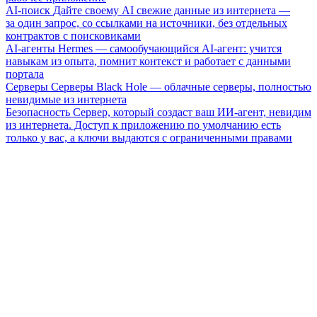
AI-поиск
Дайте своему AI свежие данные из интернета —
за один запрос, со ссылками на источники, без отдельных
контрактов с поисковиками
AI-агенты
Hermes — самообучающийся AI-агент: учится
навыкам из опыта, помнит контекст и работает с данными
портала
Серверы
Серверы Black Hole — облачные серверы, полностью
невидимые из интернета
Безопасность
Сервер, который создаст ваш ИИ-агент, невидим
из интернета. Доступ к приложению по умолчанию есть
только у вас, а ключи выдаются с ограниченными правами