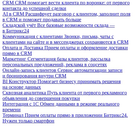
CRM
CRM помогает вести клиента по воронке: от первого
контакта до успешной сделки
AI в CRM
Расшифрует разговор с клиентом, заполнит поля
в CRM и поможет продавать больше
Складской учёт
Все базовые возможности склада —
в Битрикс24
Коммуникация с клиентами
Звонки, письма, чаты с
клиентами на сайте и в мессенджерах сохраняются в CRM
Оплата и Доставка
Прием оплаты и оформление доставки
прямо в CRM
Маркетинг
Сегментация базы клиентов, рассылка
персональных предложений, реклама в соцсетях
Онлайн-запись клиентов
Сервис автоматизации записи
и бронирования внутри CRM
BI Конструктор
Помогает бизнесу принимать решения
на основе данных
Сквозная аналитика
Путь клиента от первого рекламного
объявления до совершения покупки
Интеграция с 1С
Обмен данными в режиме реального
времени
Терминал
Прием оплаты прямо в приложении Битрикс24.
Нужен только смартфон