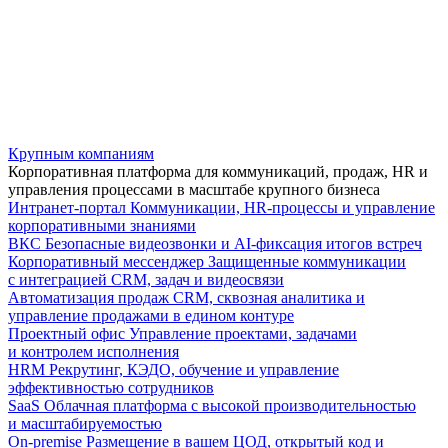
Крупным компаниям
Корпоративная платформа для коммуникаций, продаж, HR и
управления процессами в масштабе крупного бизнеса
Интранет-портал
Коммуникации, HR-процессы и управление
корпоративными знаниями
ВКС
Безопасные видеозвонки и AI-фиксация итогов встреч
Корпоративный мессенджер
Защищенные коммуникации
с интеграцией CRM, задач и видеосвязи
Автоматизация продаж
CRM, сквозная аналитика и
управление продажами в едином контуре
Проектный офис
Управление проектами, задачами
и контролем исполнения
HRM
Рекрутинг, КЭДО, обучение и управление
эффективностью сотрудников
SaaS
Облачная платформа с высокой производительностью
и масштабируемостью
On-premise
Размещение в вашем ЦОД, открытый код и