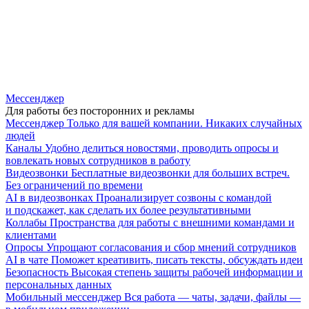
Мессенджер
Для работы без посторонних и рекламы
Мессенджер
Только для вашей компании. Никаких случайных
людей
Каналы
Удобно делиться новостями, проводить опросы и
вовлекать новых сотрудников в работу
Видеозвонки
Бесплатные видеозвонки для больших встреч.
Без ограничений по времени
AI в видеозвонках
Проанализирует созвоны с командой
и подскажет, как сделать их более результативными
Коллабы
Пространства для работы с внешними командами и
клиентами
Опросы
Упрощают согласования и сбор мнений сотрудников
AI в чате
Поможет креативить, писать тексты, обсуждать идеи
Безопасность
Высокая степень защиты рабочей информации и
персональных данных
Мобильный мессенджер
Вся работа — чаты, задачи, файлы —