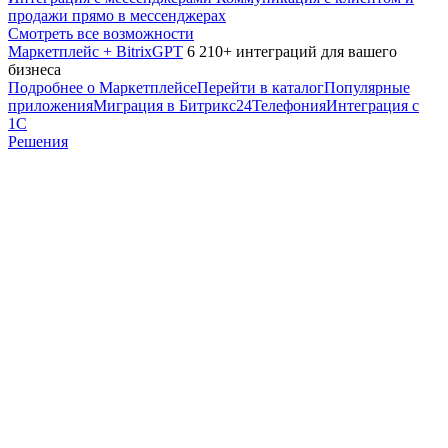
продажи прямо в мессенджерах
Смотреть все возможности
Маркетплейс + BitrixGPT
6 210+ интеграций для вашего
бизнеса
Подробнее о Маркетплейсе
Перейти в каталог
Популярные
приложения
Миграция в Битрикс24
Телефония
Интеграция с
1С
Решения