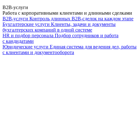
B2B-услуги
Работа с корпоративными клиентами и длинными сделками
B2B-услуги
Контроль длинных B2B-сделок на каждом этапе
Бухгалтерские услуги
Клиенты, задачи и документы
бухгалтерских компаний в одной системе
HR и подбор персонала
Подбор сотрудников и работа
с кандидатами
Юридические услуги
Единая система для ведения дел, работы
с клиентами и документооборота