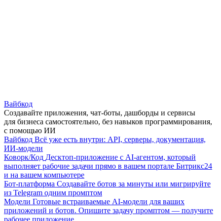
Вайбкод
Создавайте приложения, чат-боты, дашборды и сервисы
для бизнеса самостоятельно, без навыков программирования,
с помощью ИИ
Вайбкод
Всё уже есть внутри: API, серверы, документация,
ИИ-модели
Коворк/Код
Десктоп-приложение с AI-агентом, который
выполняет рабочие задачи прямо в вашем портале Битрикс24
и на вашем компьютере
Бот-платформа
Создавайте ботов за минуты или мигрируйте
из Telegram одним промптом
Модели
Готовые встраиваемые AI-модели для ваших
приложений и ботов. Опишите задачу промптом — получите
рабочее приложение