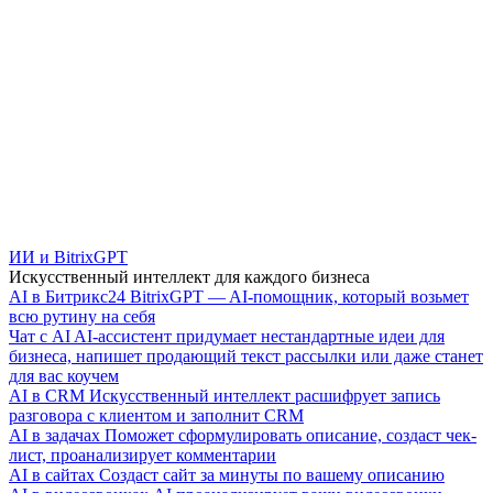
ИИ и BitrixGPT
Искусственный интеллект для каждого бизнеса
AI в Битрикс24
BitrixGPT — AI-помощник, который возьмет
всю рутину на себя
Чат с AI
AI-ассистент придумает нестандартные идеи для
бизнеса, напишет продающий текст рассылки или даже станет
для вас коучем
AI в CRM
Искусственный интеллект расшифрует запись
разговора с клиентом и заполнит CRM
AI в задачах
Поможет сформулировать описание, создаст чек-
лист, проанализирует комментарии
AI в сайтах
Создаст сайт за минуты по вашему описанию