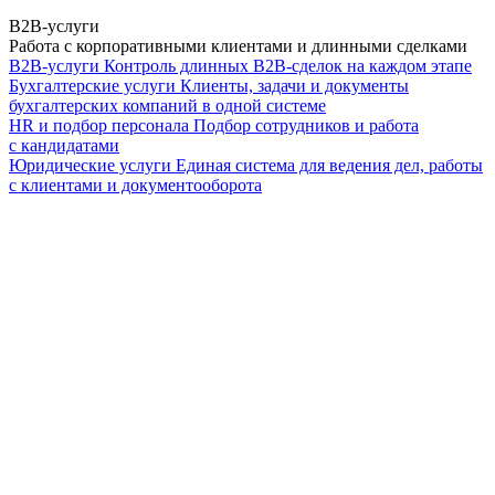
B2B-услуги
Работа с корпоративными клиентами и длинными сделками
B2B-услуги
Контроль длинных B2B-сделок на каждом этапе
Бухгалтерские услуги
Клиенты, задачи и документы
бухгалтерских компаний в одной системе
HR и подбор персонала
Подбор сотрудников и работа
с кандидатами
Юридические услуги
Единая система для ведения дел, работы
с клиентами и документооборота