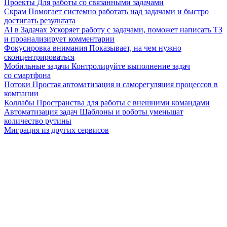
Проекты
Для работы со связанными задачами
Скрам
Помогает системно работать над задачами и быстро
достигать результата
AI в Задачах
Ускоряет работу с задачами, поможет написать ТЗ
и проанализирует комментарии
Фокусировка внимания
Показывает, на чем нужно
сконцентрироваться
Мобильные задачи
Контролируйте выполнение задач
со смартфона
Потоки
Простая автоматизация и саморегуляция процессов в
компании
Коллабы
Пространства для работы с внешними командами
Автоматизация задач
Шаблоны и роботы уменьшат
количество рутины
Миграция из других сервисов