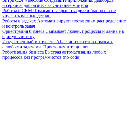
Битрикс24 VibeCode
Создавайте приложения, дашборды
и сервисы для бизнеса за считаные минуты
Роботы в CRM
Помогают закрывать сделки быстрее и не
упускать важные детали
Роботы в задачах
Автоматизируют постановку, распределение
и контроль задач
Оркестрация бизнеса
Связывает людей, процессы и данные в
единую систему
Искусственный интеллект
AI-ассистент готов помогать
с любыми задачами. Просто начните диалог
Роботизация бизнеса
Быстрая автоматизация любых
процессов без программистов (no-code)