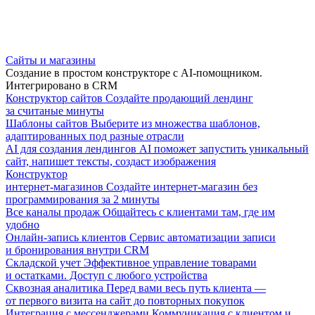
Сайты и магазины
Создание в простом конструкторе с AI-помощником.
Интегрировано в CRM
Конструктор сайтов
Создайте продающий лендинг
за считаные минуты
Шаблоны сайтов
Выберите из множества шаблонов,
адаптированных под разные отрасли
AI для создания лендингов
AI поможет запустить уникальный
сайт, напишет тексты, создаст изображения
Конструктор
интернет-магазинов
Создайте интернет-магазин без
программирования за 2 минуты
Все каналы продаж
Общайтесь с клиентами там, где им
удобно
Онлайн-запись клиентов
Сервис автоматизации записи
и бронирования внутри CRM
Складской учет
Эффективное управление товарами
и остатками. Доступ с любого устройства
Сквозная аналитика
Перед вами весь путь клиента —
от первого визита на сайт до повторных покупок
Интеграция с мессенджерами
Коммуникация с клиентом и