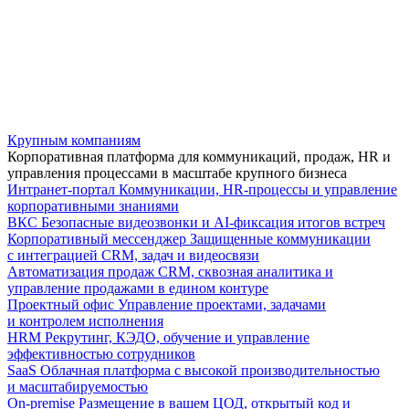
Крупным компаниям
Корпоративная платформа для коммуникаций, продаж, HR и
управления процессами в масштабе крупного бизнеса
Интранет-портал
Коммуникации, HR-процессы и управление
корпоративными знаниями
ВКС
Безопасные видеозвонки и AI-фиксация итогов встреч
Корпоративный мессенджер
Защищенные коммуникации
с интеграцией CRM, задач и видеосвязи
Автоматизация продаж
CRM, сквозная аналитика и
управление продажами в едином контуре
Проектный офис
Управление проектами, задачами
и контролем исполнения
HRM
Рекрутинг, КЭДО, обучение и управление
эффективностью сотрудников
SaaS
Облачная платформа с высокой производительностью
и масштабируемостью
On-premise
Размещение в вашем ЦОД, открытый код и