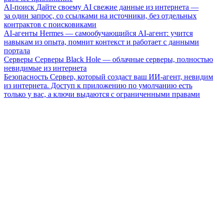
AI-поиск
Дайте своему AI свежие данные из интернета —
за один запрос, со ссылками на источники, без отдельных
контрактов с поисковиками
AI-агенты
Hermes — самообучающийся AI-агент: учится
навыкам из опыта, помнит контекст и работает с данными
портала
Серверы
Серверы Black Hole — облачные серверы, полностью
невидимые из интернета
Безопасность
Сервер, который создаст ваш ИИ-агент, невидим
из интернета. Доступ к приложению по умолчанию есть
только у вас, а ключи выдаются с ограниченными правами