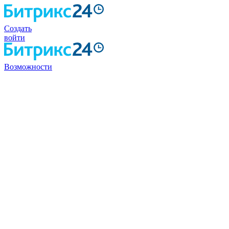
Создать
войти
Возможности