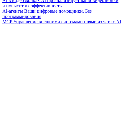
AI в видеозвонках
AI проанализирует ваши видеозвонки
и повысит их эффективность
AI-агенты
Ваши цифровые помощники. Без
программирования
MCP
Управление внешними системами прямо из чата с AI