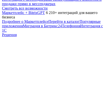
продажи прямо в мессенджерах
Смотреть все возможности
Маркетплейс + BitrixGPT
6 210+ интеграций для вашего
бизнеса
Подробнее о Маркетплейсе
Перейти в каталог
Популярные
приложения
Миграция в Битрикс24
Телефония
Интеграция с
1С
Решения