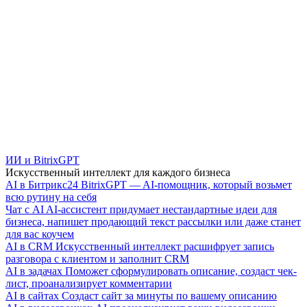
ИИ и BitrixGPT
Искусственный интеллект для каждого бизнеса
AI в Битрикс24
BitrixGPT — AI-помощник, который возьмет
всю рутину на себя
Чат с AI
AI-ассистент придумает нестандартные идеи для
бизнеса, напишет продающий текст рассылки или даже станет
для вас коучем
AI в CRM
Искусственный интеллект расшифрует запись
разговора с клиентом и заполнит CRM
AI в задачах
Поможет сформулировать описание, создаст чек-
лист, проанализирует комментарии
AI в сайтах
Создаст сайт за минуты по вашему описанию