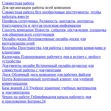
Совместная работа
Для организации работы всей компании
Совместная работа
Все необходимые инструменты, чтобы
работать вместе
Профиль сотрудника
Должность, контакты, интересы,
благодарности и другая полезная информация
Соцсеть компании
Новости, события, обсуждения, площадка
для общения всех сотрудников
Онлайн-доски
Интерактивные онлайн-доски для
визуализации идей
Коллабы
Пространства для работы с внешними командами и
клиентами
Календарь
Планирование рабочего дня и встреч с любого
устройства
Документы онлайн
Встроенный онлайн-редактор для
совместной работы с документами
Диск
Облачный диск компании для рабочих файлов
Почта
Корпоративный почтовый клиент для удобной
коммуникации
База знаний 2.0
Удобное хранение учебных материалов
и документации
Чекин на работе
Геймификация начала рабочего дня
в приложении Битрикс24