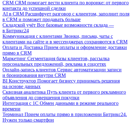
CRM
CRM помогает вести клиента по воронке: от первого
контакта до успешной сделки
AI в CRM
Расшифрует разговор с клиентом, заполнит поля
в CRM и поможет продавать больше
Складской учёт
Все базовые возможности склада —
в Битрикс24
Коммуникация с клиентами
Звонки, письма, чаты с
клиентами на сайте и в мессенджерах сохраняются в CRM
Оплата и Доставка
Прием оплаты и оформление доставки
прямо в CRM
Маркетинг
Сегментация базы клиентов, рассылка
персональных предложений, реклама в соцсетях
Онлайн-запись клиентов
Сервис автоматизации записи
и бронирования внутри CRM
BI Конструктор
Помогает бизнесу принимать решения
на основе данных
Сквозная аналитика
Путь клиента от первого рекламного
объявления до совершения покупки
Интеграция с 1С
Обмен данными в режиме реального
времени
Терминал
Прием оплаты прямо в приложении Битрикс24.
Нужен только смартфон