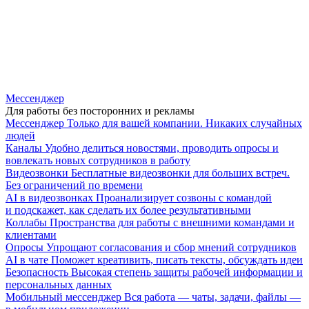
Мессенджер
Для работы без посторонних и рекламы
Мессенджер
Только для вашей компании. Никаких случайных
людей
Каналы
Удобно делиться новостями, проводить опросы и
вовлекать новых сотрудников в работу
Видеозвонки
Бесплатные видеозвонки для больших встреч.
Без ограничений по времени
AI в видеозвонках
Проанализирует созвоны с командой
и подскажет, как сделать их более результативными
Коллабы
Пространства для работы с внешними командами и
клиентами
Опросы
Упрощают согласования и сбор мнений сотрудников
AI в чате
Поможет креативить, писать тексты, обсуждать идеи
Безопасность
Высокая степень защиты рабочей информации и
персональных данных
Мобильный мессенджер
Вся работа — чаты, задачи, файлы —