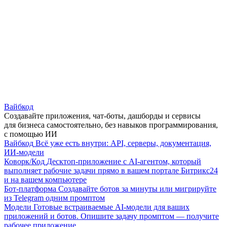
Вайбкод
Создавайте приложения, чат-боты, дашборды и сервисы
для бизнеса самостоятельно, без навыков программирования,
с помощью ИИ
Вайбкод
Всё уже есть внутри: API, серверы, документация,
ИИ-модели
Коворк/Код
Десктоп-приложение с AI-агентом, который
выполняет рабочие задачи прямо в вашем портале Битрикс24
и на вашем компьютере
Бот-платформа
Создавайте ботов за минуты или мигрируйте
из Telegram одним промптом
Модели
Готовые встраиваемые AI-модели для ваших
приложений и ботов. Опишите задачу промптом — получите
рабочее приложение