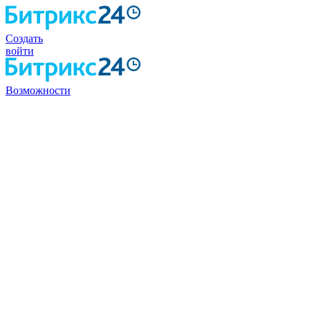
Создать
войти
Возможности