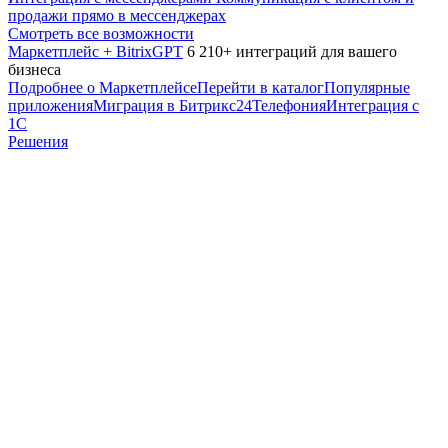
продажи прямо в мессенджерах
Смотреть все возможности
Маркетплейс + BitrixGPT
6 210+ интеграций для вашего
бизнеса
Подробнее о Маркетплейсе
Перейти в каталог
Популярные
приложения
Миграция в Битрикс24
Телефония
Интеграция с
1С
Решения