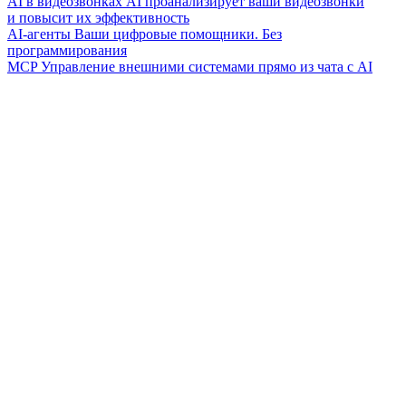
AI в видеозвонках
AI проанализирует ваши видеозвонки
и повысит их эффективность
AI-агенты
Ваши цифровые помощники. Без
программирования
MCP
Управление внешними системами прямо из чата с AI