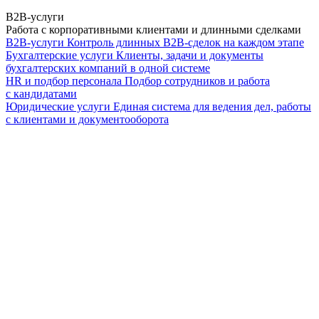
B2B-услуги
Работа с корпоративными клиентами и длинными сделками
B2B-услуги
Контроль длинных B2B-сделок на каждом этапе
Бухгалтерские услуги
Клиенты, задачи и документы
бухгалтерских компаний в одной системе
HR и подбор персонала
Подбор сотрудников и работа
с кандидатами
Юридические услуги
Единая система для ведения дел, работы
с клиентами и документооборота