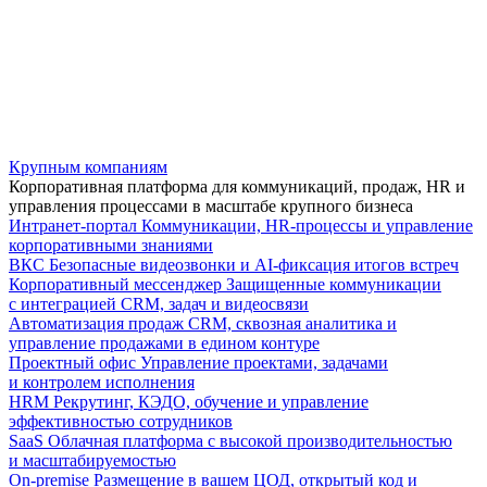
Крупным компаниям
Корпоративная платформа для коммуникаций, продаж, HR и
управления процессами в масштабе крупного бизнеса
Интранет-портал
Коммуникации, HR-процессы и управление
корпоративными знаниями
ВКС
Безопасные видеозвонки и AI-фиксация итогов встреч
Корпоративный мессенджер
Защищенные коммуникации
с интеграцией CRM, задач и видеосвязи
Автоматизация продаж
CRM, сквозная аналитика и
управление продажами в едином контуре
Проектный офис
Управление проектами, задачами
и контролем исполнения
HRM
Рекрутинг, КЭДО, обучение и управление
эффективностью сотрудников
SaaS
Облачная платформа с высокой производительностью
и масштабируемостью
On-premise
Размещение в вашем ЦОД, открытый код и