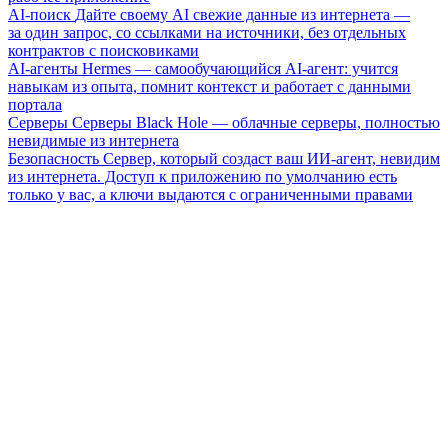
AI-поиск
Дайте своему AI свежие данные из интернета —
за один запрос, со ссылками на источники, без отдельных
контрактов с поисковиками
AI-агенты
Hermes — самообучающийся AI-агент: учится
навыкам из опыта, помнит контекст и работает с данными
портала
Серверы
Серверы Black Hole — облачные серверы, полностью
невидимые из интернета
Безопасность
Сервер, который создаст ваш ИИ-агент, невидим
из интернета. Доступ к приложению по умолчанию есть
только у вас, а ключи выдаются с ограниченными правами