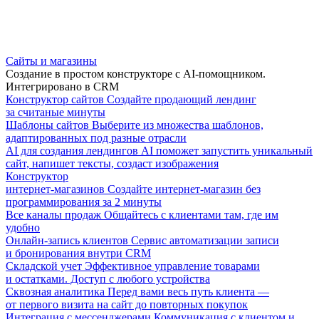
Сайты и магазины
Создание в простом конструкторе с AI-помощником.
Интегрировано в CRM
Конструктор сайтов
Создайте продающий лендинг
за считаные минуты
Шаблоны сайтов
Выберите из множества шаблонов,
адаптированных под разные отрасли
AI для создания лендингов
AI поможет запустить уникальный
сайт, напишет тексты, создаст изображения
Конструктор
интернет-магазинов
Создайте интернет-магазин без
программирования за 2 минуты
Все каналы продаж
Общайтесь с клиентами там, где им
удобно
Онлайн-запись клиентов
Сервис автоматизации записи
и бронирования внутри CRM
Складской учет
Эффективное управление товарами
и остатками. Доступ с любого устройства
Сквозная аналитика
Перед вами весь путь клиента —
от первого визита на сайт до повторных покупок
Интеграция с мессенджерами
Коммуникация с клиентом и