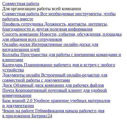
Совместная работа
Для организации работы всей компании
Совместная работа
Все необходимые инструменты, чтобы
работать вместе
Профиль сотрудника
Должность, контакты, интересы,
благодарности и другая полезная информация
Соцсеть компании
Новости, события, обсуждения, площадка
для общения всех сотрудников
Онлайн-доски
Интерактивные онлайн-доски для
визуализации идей
Коллабы
Пространства для работы с внешними командами и
клиентами
Календарь
Планирование рабочего дня и встреч с любого
устройства
Документы онлайн
Встроенный онлайн-редактор для
совместной работы с документами
Диск
Облачный диск компании для рабочих файлов
Почта
Корпоративный почтовый клиент для удобной
коммуникации
База знаний 2.0
Удобное хранение учебных материалов
и документации
Чекин на работе
Геймификация начала рабочего дня
в приложении Битрикс24