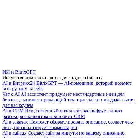
ИИ и BitrixGPT
Искусственный интеллект для каждого бизнеса
AI в Битрикс24
BitrixGPT — AI-помощник, который возьмет
всю рутину на себя
Чат с AI
AI-ассистент придумает нестандартные идеи для
бизнеса, напишет продающий текст рассылки или даже станет
для вас коучем
AI в CRM
Искусственный интеллект расшифрует запись
разговора с клиентом и заполнит CRM
AI в задачах
Поможет сформулировать описание, создаст чек-
лист, проанализирует комментарии
AI в сайтах
Создаст сайт за минуты по вашему описанию