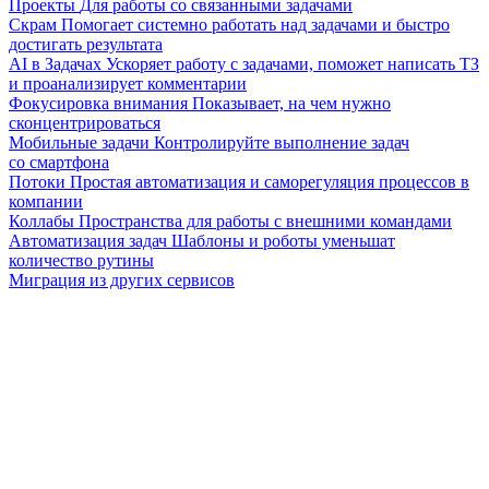
Проекты
Для работы со связанными задачами
Скрам
Помогает системно работать над задачами и быстро
достигать результата
AI в Задачах
Ускоряет работу с задачами, поможет написать ТЗ
и проанализирует комментарии
Фокусировка внимания
Показывает, на чем нужно
сконцентрироваться
Мобильные задачи
Контролируйте выполнение задач
со смартфона
Потоки
Простая автоматизация и саморегуляция процессов в
компании
Коллабы
Пространства для работы с внешними командами
Автоматизация задач
Шаблоны и роботы уменьшат
количество рутины
Миграция из других сервисов