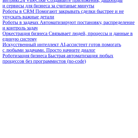
Битрикс24 VibeCode
Создавайте приложения, дашборды
и сервисы для бизнеса за считаные минуты
Роботы в CRM
Помогают закрывать сделки быстрее и не
упускать важные детали
Роботы в задачах
Автоматизируют постановку, распределение
и контроль задач
Оркестрация бизнеса
Связывает людей, процессы и данные в
единую систему
Искусственный интеллект
AI-ассистент готов помогать
с любыми задачами. Просто начните диалог
Роботизация бизнеса
Быстрая автоматизация любых
процессов без программистов (no-code)