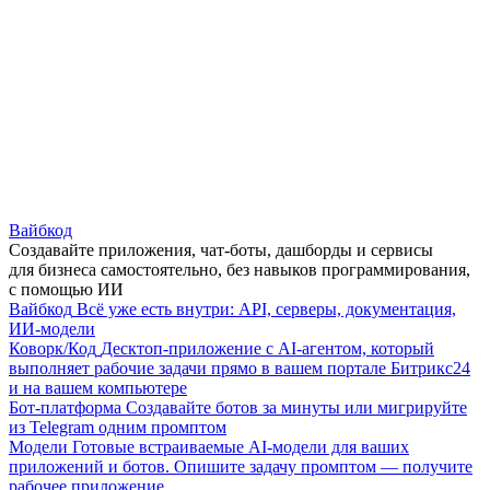
Вайбкод
Создавайте приложения, чат-боты, дашборды и сервисы
для бизнеса самостоятельно, без навыков программирования,
с помощью ИИ
Вайбкод
Всё уже есть внутри: API, серверы, документация,
ИИ-модели
Коворк/Код
Десктоп-приложение с AI-агентом, который
выполняет рабочие задачи прямо в вашем портале Битрикс24
и на вашем компьютере
Бот-платформа
Создавайте ботов за минуты или мигрируйте
из Telegram одним промптом
Модели
Готовые встраиваемые AI-модели для ваших
приложений и ботов. Опишите задачу промптом — получите
рабочее приложение