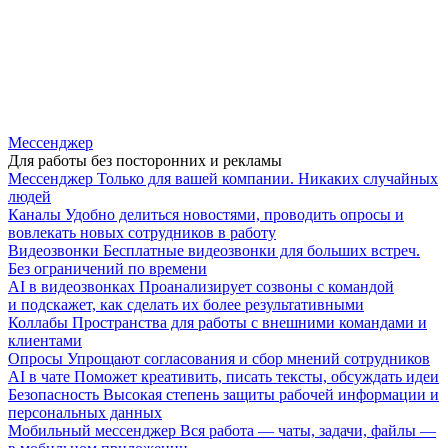
Мессенджер
Для работы без посторонних и рекламы
Мессенджер
Только для вашей компании. Никаких случайных
людей
Каналы
Удобно делиться новостями, проводить опросы и
вовлекать новых сотрудников в работу
Видеозвонки
Бесплатные видеозвонки для больших встреч.
Без ограничений по времени
AI в видеозвонках
Проанализирует созвоны с командой
и подскажет, как сделать их более результативными
Коллабы
Пространства для работы с внешними командами и
клиентами
Опросы
Упрощают согласования и сбор мнений сотрудников
AI в чате
Поможет креативить, писать тексты, обсуждать идеи
Безопасность
Высокая степень защиты рабочей информации и
персональных данных
Мобильный мессенджер
Вся работа — чаты, задачи, файлы —