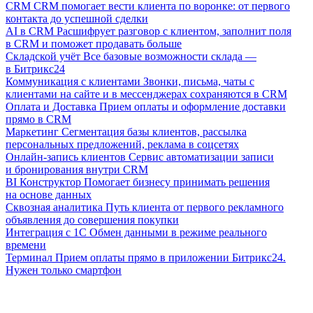
CRM
CRM помогает вести клиента по воронке: от первого
контакта до успешной сделки
AI в CRM
Расшифрует разговор с клиентом, заполнит поля
в CRM и поможет продавать больше
Складской учёт
Все базовые возможности склада —
в Битрикс24
Коммуникация с клиентами
Звонки, письма, чаты с
клиентами на сайте и в мессенджерах сохраняются в CRM
Оплата и Доставка
Прием оплаты и оформление доставки
прямо в CRM
Маркетинг
Сегментация базы клиентов, рассылка
персональных предложений, реклама в соцсетях
Онлайн-запись клиентов
Сервис автоматизации записи
и бронирования внутри CRM
BI Конструктор
Помогает бизнесу принимать решения
на основе данных
Сквозная аналитика
Путь клиента от первого рекламного
объявления до совершения покупки
Интеграция с 1С
Обмен данными в режиме реального
времени
Терминал
Прием оплаты прямо в приложении Битрикс24.
Нужен только смартфон