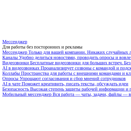
Мессенджер
Для работы без посторонних и рекламы
Мессенджер
Только для вашей компании. Никаких случайных 
Каналы
Удобно делиться новостями, проводить опросы и вовле
Видеозвонки
Бесплатные видеозвонки для больших встреч. Бе
AI в видеозвонках
Проанализирует созвоны с командой и подск
Коллабы
Пространства для работы с внешними командами и к
Опросы
Упрощают согласования и сбор мнений сотрудников
AI в чате
Поможет креативить, писать тексты, обсуждать идеи
Безопасность
Высокая степень защиты рабочей информации и
Мобильный мессенджер
Вся работа — чаты, задачи, файлы —