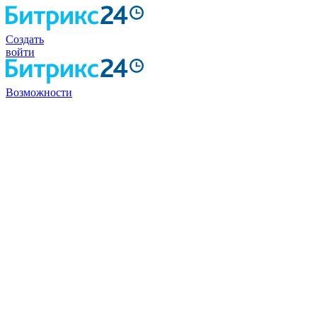
Создать
войти
Возможности