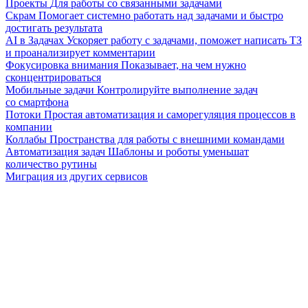
Проекты
Для работы со связанными задачами
Скрам
Помогает системно работать над задачами и быстро
достигать результата
AI в Задачах
Ускоряет работу с задачами, поможет написать ТЗ
и проанализирует комментарии
Фокусировка внимания
Показывает, на чем нужно
сконцентрироваться
Мобильные задачи
Контролируйте выполнение задач
со смартфона
Потоки
Простая автоматизация и саморегуляция процессов в
компании
Коллабы
Пространства для работы с внешними командами
Автоматизация задач
Шаблоны и роботы уменьшат
количество рутины
Миграция из других сервисов