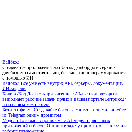
Вайбкод
Создавайте приложения, чат-боты, дашборды и сервисы
для бизнеса самостоятельно, без навыков программирования,
с помощью ИИ
Вайбкод
Всё уже есть внутри: API, серверы, документация,
ИИ-модели
Коворк/Код
Десктоп-приложение с AI-агентом, который
выполняет рабочие задачи прямо в вашем портале Битрикс24
и на вашем компьютере
Бот-платформа
Создавайте ботов за минуты или мигрируйте
из Telegram одним промптом
Модели
Готовые встраиваемые AI-модели для ваших
приложений и ботов. Опишите задачу промптом — получите
рабочее приложение