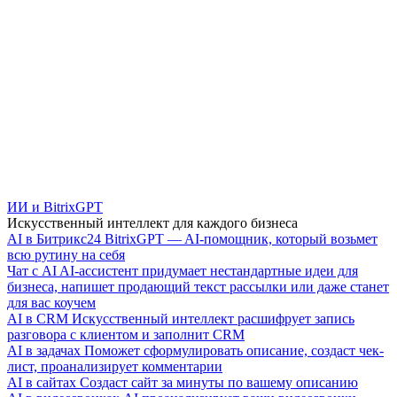
ИИ и BitrixGPT
Искусственный интеллект для каждого бизнеса
AI в Битрикс24
BitrixGPT — AI-помощник, который возьмет
всю рутину на себя
Чат с AI
AI-ассистент придумает нестандартные идеи для
бизнеса, напишет продающий текст рассылки или даже станет
для вас коучем
AI в CRM
Искусственный интеллект расшифрует запись
разговора с клиентом и заполнит CRM
AI в задачах
Поможет сформулировать описание, создаст чек-
лист, проанализирует комментарии
AI в сайтах
Создаст сайт за минуты по вашему описанию