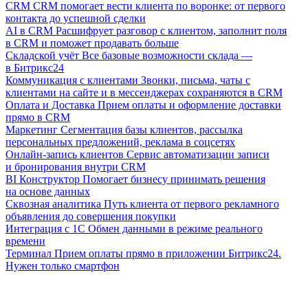
CRM
CRM помогает вести клиента по воронке: от первого
контакта до успешной сделки
AI в CRM
Расшифрует разговор с клиентом, заполнит поля
в CRM и поможет продавать больше
Складской учёт
Все базовые возможности склада —
в Битрикс24
Коммуникация с клиентами
Звонки, письма, чаты с
клиентами на сайте и в мессенджерах сохраняются в CRM
Оплата и Доставка
Прием оплаты и оформление доставки
прямо в CRM
Маркетинг
Сегментация базы клиентов, рассылка
персональных предложений, реклама в соцсетях
Онлайн-запись клиентов
Сервис автоматизации записи
и бронирования внутри CRM
BI Конструктор
Помогает бизнесу принимать решения
на основе данных
Сквозная аналитика
Путь клиента от первого рекламного
объявления до совершения покупки
Интеграция с 1С
Обмен данными в режиме реального
времени
Терминал
Прием оплаты прямо в приложении Битрикс24.
Нужен только смартфон