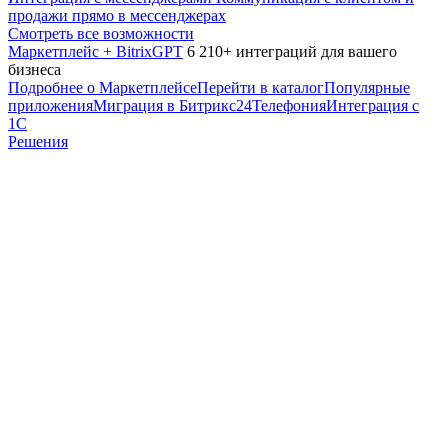
продажи прямо в мессенджерах
Смотреть все возможности
Маркетплейс + BitrixGPT
6 210+ интеграций для вашего
бизнеса
Подробнее о Маркетплейсе
Перейти в каталог
Популярные
приложения
Миграция в Битрикс24
Телефония
Интеграция с
1С
Решения