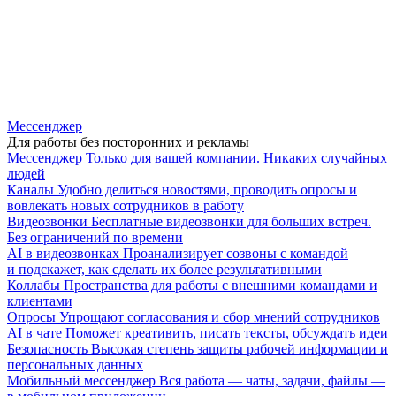
Мессенджер
Для работы без посторонних и рекламы
Мессенджер
Только для вашей компании. Никаких случайных
людей
Каналы
Удобно делиться новостями, проводить опросы и
вовлекать новых сотрудников в работу
Видеозвонки
Бесплатные видеозвонки для больших встреч.
Без ограничений по времени
AI в видеозвонках
Проанализирует созвоны с командой
и подскажет, как сделать их более результативными
Коллабы
Пространства для работы с внешними командами и
клиентами
Опросы
Упрощают согласования и сбор мнений сотрудников
AI в чате
Поможет креативить, писать тексты, обсуждать идеи
Безопасность
Высокая степень защиты рабочей информации и
персональных данных
Мобильный мессенджер
Вся работа — чаты, задачи, файлы —