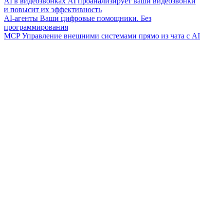
AI в видеозвонках
AI проанализирует ваши видеозвонки
и повысит их эффективность
AI-агенты
Ваши цифровые помощники. Без
программирования
MCP
Управление внешними системами прямо из чата с AI