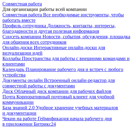
Совместная работа
Для организации работы всей компании
Совместная работа
Все необходимые инструменты, чтобы
работать вместе
Профиль сотрудника
Должность, контакты, интересы,
благодарности и другая полезная информация
Соцсеть компании
Новости, события, обсуждения, площадка
для общения всех сотрудников
Онлайн-доски
Интерактивные онлайн-доски для
визуализации идей
Коллабы
Пространства для работы с внешними командами и
клиентами
Календарь
Планирование рабочего дня и встреч с любого
устройства
Документы онлайн
Встроенный онлайн-редактор для
совместной работы с документами
Диск
Облачный диск компании для рабочих файлов
Почта
Корпоративный почтовый клиент для удобной
коммуникации
База знаний 2.0
Удобное хранение учебных материалов
и документации
Чекин на работе
Геймификация начала рабочего дня
в приложении Битрикс24