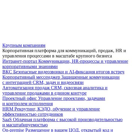
Крупным компаниям
Корпоративная платформа для коммуникаций, продаж, HR и
управления процессами в масштабе крупного бизнеса
Интранет-портал
Коммуникации, HR-процессы и управление
корпоративными знаниями
ВКС
Безопасные видеозвонки и AI-фиксация итогов встреч
Корпоративный мессенджер
Защищенные коммуникации
с интеграцией CRM, задач и видеосвязи
Автоматизация продаж
CRM, сквозная аналитика и
управление продажами в едином контуре
Проектный офис
Управление проектами, задачами
и контролем исполнения
HRM
Рекрутинг, КЭДО, обучение и управление
эффективностью сотрудников
SaaS
Облачная платформа с высокой производительностью
и масштабируемостью
On-premise
Размещение в вашем ЦОД, открытый код и