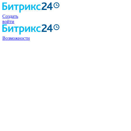
Создать
войти
Возможности