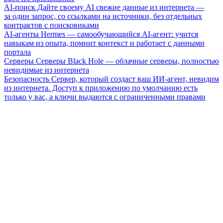
AI-поиск
Дайте своему AI свежие данные из интернета —
за один запрос, со ссылками на источники, без отдельных
контрактов с поисковиками
AI-агенты
Hermes — самообучающийся AI-агент: учится
навыкам из опыта, помнит контекст и работает с данными
портала
Серверы
Серверы Black Hole — облачные серверы, полностью
невидимые из интернета
Безопасность
Сервер, который создаст ваш ИИ-агент, невидим
из интернета. Доступ к приложению по умолчанию есть
только у вас, а ключи выдаются с ограниченными правами