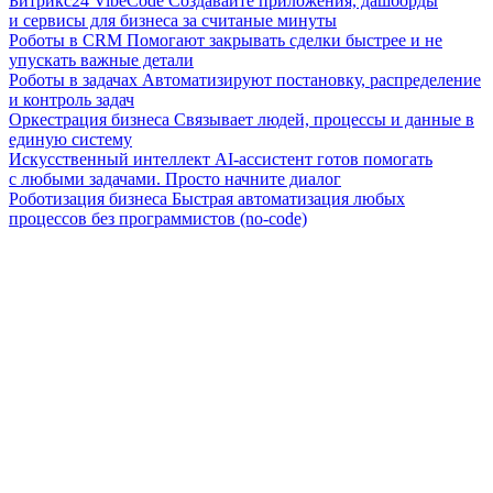
Битрикс24 VibeCode
Создавайте приложения, дашборды
и сервисы для бизнеса за считаные минуты
Роботы в CRM
Помогают закрывать сделки быстрее и не
упускать важные детали
Роботы в задачах
Автоматизируют постановку, распределение
и контроль задач
Оркестрация бизнеса
Связывает людей, процессы и данные в
единую систему
Искусственный интеллект
AI-ассистент готов помогать
с любыми задачами. Просто начните диалог
Роботизация бизнеса
Быстрая автоматизация любых
процессов без программистов (no-code)