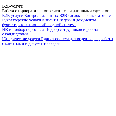
B2B-услуги
Работа с корпоративными клиентами и длинными сделками
B2B-услуги
Контроль длинных B2B-сделок на каждом этапе
Бухгалтерские услуги
Клиенты, задачи и документы
бухгалтерских компаний в одной системе
HR и подбор персонала
Подбор сотрудников и работа
с кандидатами
Юридические услуги
Единая система для ведения дел, работы
с клиентами и документооборота