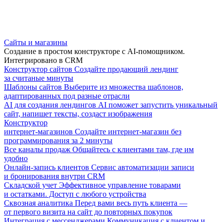
Сайты и магазины
Создание в простом конструкторе с AI-помощником.
Интегрировано в CRM
Конструктор сайтов
Создайте продающий лендинг
за считаные минуты
Шаблоны сайтов
Выберите из множества шаблонов,
адаптированных под разные отрасли
AI для создания лендингов
AI поможет запустить уникальный
сайт, напишет тексты, создаст изображения
Конструктор
интернет-магазинов
Создайте интернет-магазин без
программирования за 2 минуты
Все каналы продаж
Общайтесь с клиентами там, где им
удобно
Онлайн-запись клиентов
Сервис автоматизации записи
и бронирования внутри CRM
Складской учет
Эффективное управление товарами
и остатками. Доступ с любого устройства
Сквозная аналитика
Перед вами весь путь клиента —
от первого визита на сайт до повторных покупок
Интеграция с мессенджерами
Коммуникация с клиентом и