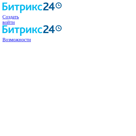
Создать
войти
Возможности