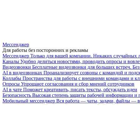
Мессенджер
Для работы без посторонних и рекламы
Мессенджер
Только для вашей компании. Никаких случайных 
Каналы
Удобно делиться новостями, проводить опросы и вовле
Видеозвонки
Бесплатные видеозвонки для больших встреч. Бе
AI в видеозвонках
Проанализирует созвоны с командой и подск
Коллабы
Пространства для работы с внешними командами и к
Опросы
Упрощают согласования и сбор мнений сотрудников
AI в чате
Поможет креативить, писать тексты, обсуждать идеи
Безопасность
Высокая степень защиты рабочей информации и
Мобильный мессенджер
Вся работа — чаты, задачи, файлы —