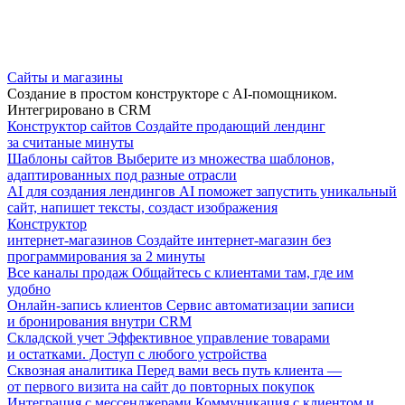
Сайты и магазины
Создание в простом конструкторе с AI-помощником.
Интегрировано в CRM
Конструктор сайтов
Создайте продающий лендинг
за считаные минуты
Шаблоны сайтов
Выберите из множества шаблонов,
адаптированных под разные отрасли
AI для создания лендингов
AI поможет запустить уникальный
сайт, напишет тексты, создаст изображения
Конструктор
интернет-магазинов
Создайте интернет-магазин без
программирования за 2 минуты
Все каналы продаж
Общайтесь с клиентами там, где им
удобно
Онлайн-запись клиентов
Сервис автоматизации записи
и бронирования внутри CRM
Складской учет
Эффективное управление товарами
и остатками. Доступ с любого устройства
Сквозная аналитика
Перед вами весь путь клиента —
от первого визита на сайт до повторных покупок
Интеграция с мессенджерами
Коммуникация с клиентом и