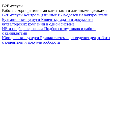
B2B-услуги
Работа с корпоративными клиентами и длинными сделками
B2B-услуги
Контроль длинных B2B-сделок на каждом этапе
Бухгалтерские услуги
Клиенты, задачи и документы
бухгалтерских компаний в одной системе
HR и подбор персонала
Подбор сотрудников и работа
с кандидатами
Юридические услуги
Единая система для ведения дел, работы
с клиентами и документооборота