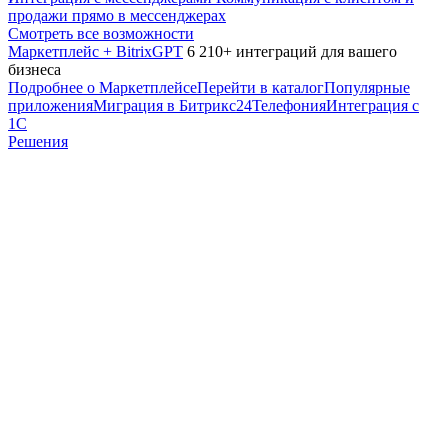
продажи прямо в мессенджерах
Смотреть все возможности
Маркетплейс + BitrixGPT
6 210+ интеграций для вашего
бизнеса
Подробнее о Маркетплейсе
Перейти в каталог
Популярные
приложения
Миграция в Битрикс24
Телефония
Интеграция с
1С
Решения