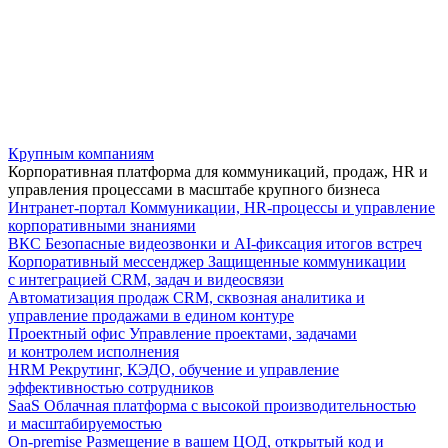
Крупным компаниям
Корпоративная платформа для коммуникаций, продаж, HR и
управления процессами в масштабе крупного бизнеса
Интранет-портал
Коммуникации, HR-процессы и управление
корпоративными знаниями
ВКС
Безопасные видеозвонки и AI-фиксация итогов встреч
Корпоративный мессенджер
Защищенные коммуникации
с интеграцией CRM, задач и видеосвязи
Автоматизация продаж
CRM, сквозная аналитика и
управление продажами в едином контуре
Проектный офис
Управление проектами, задачами
и контролем исполнения
HRM
Рекрутинг, КЭДО, обучение и управление
эффективностью сотрудников
SaaS
Облачная платформа с высокой производительностью
и масштабируемостью
On-premise
Размещение в вашем ЦОД, открытый код и