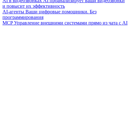
AI в видеозвонках
AI проанализирует ваши видеозвонки
и повысит их эффективность
AI-агенты
Ваши цифровые помощники. Без
программирования
MCP
Управление внешними системами прямо из чата с AI