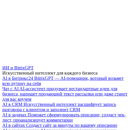
ИИ и BitrixGPT
Искусственный интеллект для каждого бизнеса
AI в Битрикс24
BitrixGPT — AI-помощник, который возьмет
всю рутину на себя
Чат с AI
AI-ассистент придумает нестандартные идеи для
бизнеса, напишет продающий текст рассылки или даже станет
для вас коучем
AI в CRM
Искусственный интеллект расшифрует запись
разговора с клиентом и заполнит CRM
AI в задачах
Поможет сформулировать описание, создаст чек-
лист, проанализирует комментарии
AI в сайтах
Создаст сайт за минуты по вашему описанию