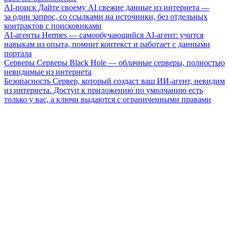
AI-поиск
Дайте своему AI свежие данные из интернета —
за один запрос, со ссылками на источники, без отдельных
контрактов с поисковиками
AI-агенты
Hermes — самообучающийся AI-агент: учится
навыкам из опыта, помнит контекст и работает с данными
портала
Серверы
Серверы Black Hole — облачные серверы, полностью
невидимые из интернета
Безопасность
Сервер, который создаст ваш ИИ-агент, невидим
из интернета. Доступ к приложению по умолчанию есть
только у вас, а ключи выдаются с ограниченными правами