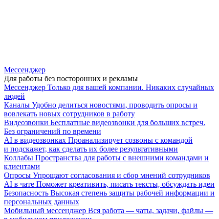
Мессенджер
Для работы без посторонних и рекламы
Мессенджер
Только для вашей компании. Никаких случайных
людей
Каналы
Удобно делиться новостями, проводить опросы и
вовлекать новых сотрудников в работу
Видеозвонки
Бесплатные видеозвонки для больших встреч.
Без ограничений по времени
AI в видеозвонках
Проанализирует созвоны с командой
и подскажет, как сделать их более результативными
Коллабы
Пространства для работы с внешними командами и
клиентами
Опросы
Упрощают согласования и сбор мнений сотрудников
AI в чате
Поможет креативить, писать тексты, обсуждать идеи
Безопасность
Высокая степень защиты рабочей информации и
персональных данных
Мобильный мессенджер
Вся работа — чаты, задачи, файлы —