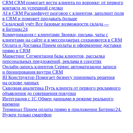
CRM
CRM помогает вести клиента по воронке: от первого
контакта до успешной сделки
AI в CRM
Расшифрует разговор с клиентом, заполнит поля
в CRM и поможет продавать больше
Складской учёт
Все базовые возможности склада —
в Битрикс24
Коммуникация с клиентами
Звонки, письма, чаты с
клиентами на сайте и в мессенджерах сохраняются в CRM
Оплата и Доставка
Прием оплаты и оформление доставки
прямо в CRM
Маркетинг
Сегментация базы клиентов, рассылка
персональных предложений, реклама в соцсетях
Онлайн-запись клиентов
Сервис автоматизации записи
и бронирования внутри CRM
BI Конструктор
Помогает бизнесу принимать решения
на основе данных
Сквозная аналитика
Путь клиента от первого рекламного
объявления до совершения покупки
Интеграция с 1С
Обмен данными в режиме реального
времени
Терминал
Прием оплаты прямо в приложении Битрикс24.
Нужен только смартфон