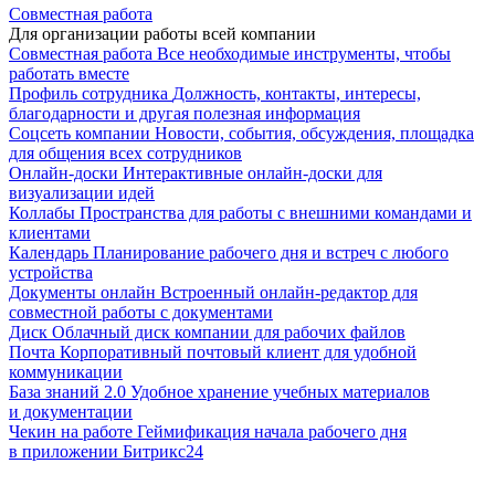
Совместная работа
Для организации работы всей компании
Совместная работа
Все необходимые инструменты, чтобы
работать вместе
Профиль сотрудника
Должность, контакты, интересы,
благодарности и другая полезная информация
Соцсеть компании
Новости, события, обсуждения, площадка
для общения всех сотрудников
Онлайн-доски
Интерактивные онлайн-доски для
визуализации идей
Коллабы
Пространства для работы с внешними командами и
клиентами
Календарь
Планирование рабочего дня и встреч с любого
устройства
Документы онлайн
Встроенный онлайн-редактор для
совместной работы с документами
Диск
Облачный диск компании для рабочих файлов
Почта
Корпоративный почтовый клиент для удобной
коммуникации
База знаний 2.0
Удобное хранение учебных материалов
и документации
Чекин на работе
Геймификация начала рабочего дня
в приложении Битрикс24