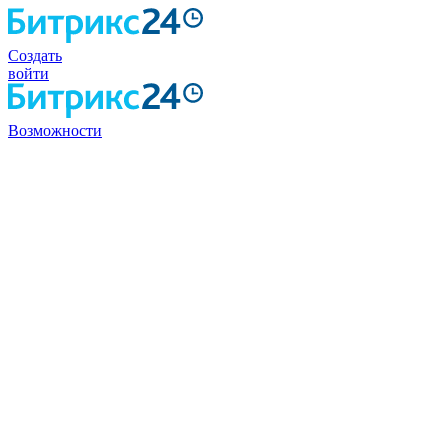
Создать
войти
Возможности