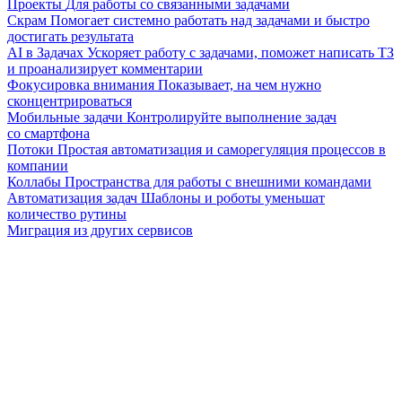
Проекты
Для работы со связанными задачами
Скрам
Помогает системно работать над задачами и быстро
достигать результата
AI в Задачах
Ускоряет работу с задачами, поможет написать ТЗ
и проанализирует комментарии
Фокусировка внимания
Показывает, на чем нужно
сконцентрироваться
Мобильные задачи
Контролируйте выполнение задач
со смартфона
Потоки
Простая автоматизация и саморегуляция процессов в
компании
Коллабы
Пространства для работы с внешними командами
Автоматизация задач
Шаблоны и роботы уменьшат
количество рутины
Миграция из других сервисов