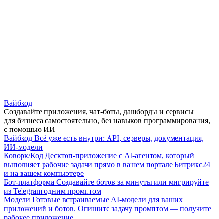
Вайбкод
Создавайте приложения, чат-боты, дашборды и сервисы
для бизнеса самостоятельно, без навыков программирования,
с помощью ИИ
Вайбкод
Всё уже есть внутри: API, серверы, документация,
ИИ-модели
Коворк/Код
Десктоп-приложение с AI-агентом, который
выполняет рабочие задачи прямо в вашем портале Битрикс24
и на вашем компьютере
Бот-платформа
Создавайте ботов за минуты или мигрируйте
из Telegram одним промптом
Модели
Готовые встраиваемые AI-модели для ваших
приложений и ботов. Опишите задачу промптом — получите
рабочее приложение