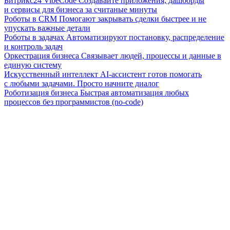
Битрикс24 VibeCode
Создавайте приложения, дашборды
и сервисы для бизнеса за считаные минуты
Роботы в CRM
Помогают закрывать сделки быстрее и не
упускать важные детали
Роботы в задачах
Автоматизируют постановку, распределение
и контроль задач
Оркестрация бизнеса
Связывает людей, процессы и данные в
единую систему
Искусственный интеллект
AI-ассистент готов помогать
с любыми задачами. Просто начните диалог
Роботизация бизнеса
Быстрая автоматизация любых
процессов без программистов (no-code)