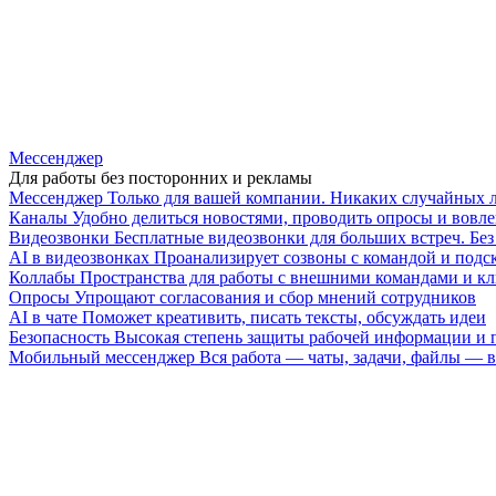
Мессенджер
Для работы без посторонних и рекламы
Мессенджер
Только для вашей компании. Никаких случайных 
Каналы
Удобно делиться новостями, проводить опросы и вовле
Видеозвонки
Бесплатные видеозвонки для больших встреч. Бе
AI в видеозвонках
Проанализирует созвоны с командой и подск
Коллабы
Пространства для работы с внешними командами и к
Опросы
Упрощают согласования и сбор мнений сотрудников
AI в чате
Поможет креативить, писать тексты, обсуждать идеи
Безопасность
Высокая степень защиты рабочей информации и
Мобильный мессенджер
Вся работа — чаты, задачи, файлы —