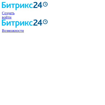
Создать
войти
Возможности