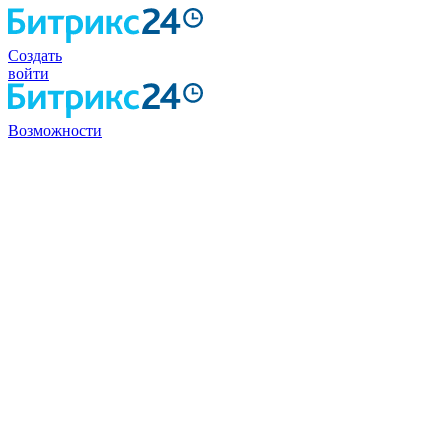
Создать
войти
Возможности