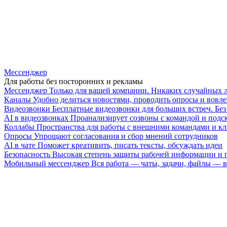
Мессенджер
Для работы без посторонних и рекламы
Мессенджер
Только для вашей компании. Никаких случайных 
Каналы
Удобно делиться новостями, проводить опросы и вовле
Видеозвонки
Бесплатные видеозвонки для больших встреч. Бе
AI в видеозвонках
Проанализирует созвоны с командой и подск
Коллабы
Пространства для работы с внешними командами и к
Опросы
Упрощают согласования и сбор мнений сотрудников
AI в чате
Поможет креативить, писать тексты, обсуждать идеи
Безопасность
Высокая степень защиты рабочей информации и
Мобильный мессенджер
Вся работа — чаты, задачи, файлы —