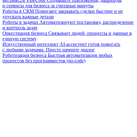
Битрикс24 VibeCode
Создавайте приложения, дашборды
и сервисы для бизнеса за считаные минуты
Роботы в CRM
Помогают закрывать сделки быстрее и не
упускать важные детали
Роботы в задачах
Автоматизируют постановку, распределение
и контроль задач
Оркестрация бизнеса
Связывает людей, процессы и данные в
единую систему
Искусственный интеллект
AI-ассистент готов помогать
с любыми задачами. Просто начните диалог
Роботизация бизнеса
Быстрая автоматизация любых
процессов без программистов (no-code)