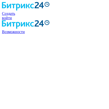
Создать
войти
Возможности