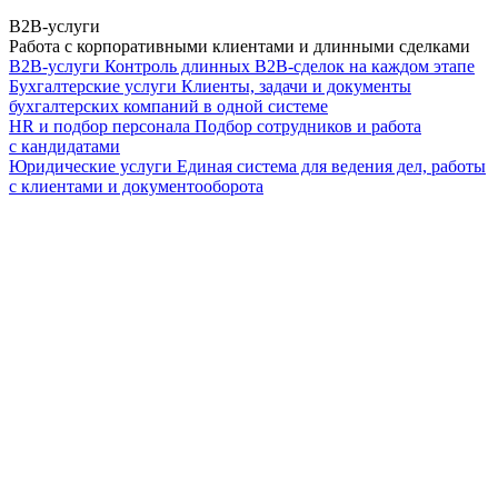
B2B-услуги
Работа с корпоративными клиентами и длинными сделками
B2B-услуги
Контроль длинных B2B-сделок на каждом этапе
Бухгалтерские услуги
Клиенты, задачи и документы
бухгалтерских компаний в одной системе
HR и подбор персонала
Подбор сотрудников и работа
с кандидатами
Юридические услуги
Единая система для ведения дел, работы
с клиентами и документооборота