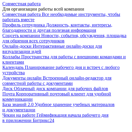
Совместная работа
Для организации работы всей компании
Совместная работа
Все необходимые инструменты, чтобы
работать вместе
Профиль сотрудника
Должность, контакты, интересы,
благодарности и другая полезная информация
Соцсеть компании
Новости, события, обсуждения, площадка
для общения всех сотрудников
Онлайн-доски
Интерактивные онлайн-доски для
визуализации идей
Коллабы
Пространства для работы с внешними командами и
клиентами
Календарь
Планирование рабочего дня и встреч с любого
устройства
Документы онлайн
Встроенный онлайн-редактор для
совместной работы с документами
Диск
Облачный диск компании для рабочих файлов
Почта
Корпоративный почтовый клиент для удобной
коммуникации
База знаний 2.0
Удобное хранение учебных материалов
и документации
Чекин на работе
Геймификация начала рабочего дня
в приложении Битрикс24