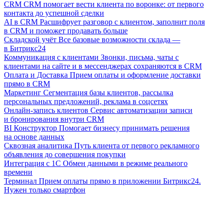
CRM
CRM помогает вести клиента по воронке: от первого
контакта до успешной сделки
AI в CRM
Расшифрует разговор с клиентом, заполнит поля
в CRM и поможет продавать больше
Складской учёт
Все базовые возможности склада —
в Битрикс24
Коммуникация с клиентами
Звонки, письма, чаты с
клиентами на сайте и в мессенджерах сохраняются в CRM
Оплата и Доставка
Прием оплаты и оформление доставки
прямо в CRM
Маркетинг
Сегментация базы клиентов, рассылка
персональных предложений, реклама в соцсетях
Онлайн-запись клиентов
Сервис автоматизации записи
и бронирования внутри CRM
BI Конструктор
Помогает бизнесу принимать решения
на основе данных
Сквозная аналитика
Путь клиента от первого рекламного
объявления до совершения покупки
Интеграция с 1С
Обмен данными в режиме реального
времени
Терминал
Прием оплаты прямо в приложении Битрикс24.
Нужен только смартфон