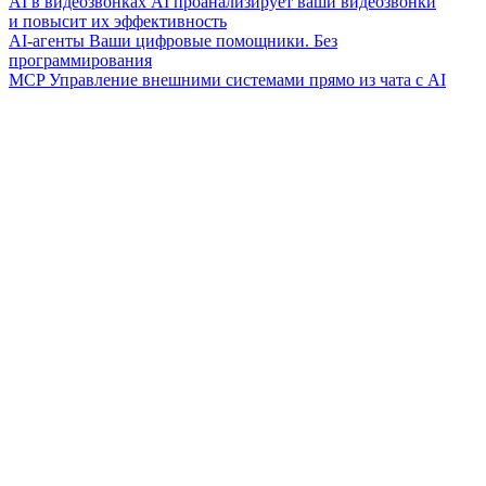
AI в видеозвонках
AI проанализирует ваши видеозвонки
и повысит их эффективность
AI-агенты
Ваши цифровые помощники. Без
программирования
MCP
Управление внешними системами прямо из чата с AI