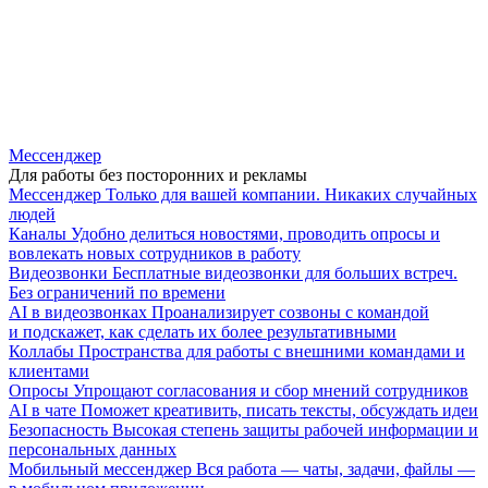
Мессенджер
Для работы без посторонних и рекламы
Мессенджер
Только для вашей компании. Никаких случайных
людей
Каналы
Удобно делиться новостями, проводить опросы и
вовлекать новых сотрудников в работу
Видеозвонки
Бесплатные видеозвонки для больших встреч.
Без ограничений по времени
AI в видеозвонках
Проанализирует созвоны с командой
и подскажет, как сделать их более результативными
Коллабы
Пространства для работы с внешними командами и
клиентами
Опросы
Упрощают согласования и сбор мнений сотрудников
AI в чате
Поможет креативить, писать тексты, обсуждать идеи
Безопасность
Высокая степень защиты рабочей информации и
персональных данных
Мобильный мессенджер
Вся работа — чаты, задачи, файлы —