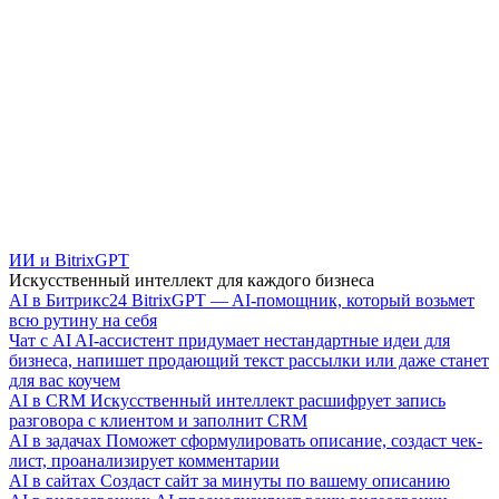
ИИ и BitrixGPT
Искусственный интеллект для каждого бизнеса
AI в Битрикс24
BitrixGPT — AI-помощник, который возьмет
всю рутину на себя
Чат с AI
AI-ассистент придумает нестандартные идеи для
бизнеса, напишет продающий текст рассылки или даже станет
для вас коучем
AI в CRM
Искусственный интеллект расшифрует запись
разговора с клиентом и заполнит CRM
AI в задачах
Поможет сформулировать описание, создаст чек-
лист, проанализирует комментарии
AI в сайтах
Создаст сайт за минуты по вашему описанию