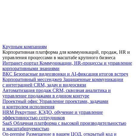
Крупным компаниям
Корпоративная платформа для коммуникаций, продаж, HR и
управления процессами в масштабе крупного бизнеса
Интранет-портал
Коммуникации, HR-процессы и управление
корпоративными знаниями
ВКС
Безопасные видеозвонки и AI-фиксация итогов встреч
Корпоративный мессенджер
Защищенные коммуникации
с интеграцией CRM, задач и видеосвязи
Автоматизация продаж
CRM, сквозная аналитика и
управление продажами в едином контуре
Проектный офис
Управление проектами, задачами
и контролем исполнения
HRM
Рекрутинг, КЭДО, обучение и управление
эффективностью сотрудников
SaaS
Облачная платформа с высокой производительностью
и масштабируемостью
On-premise
Размещение в вашем ЦОД, открытый код и