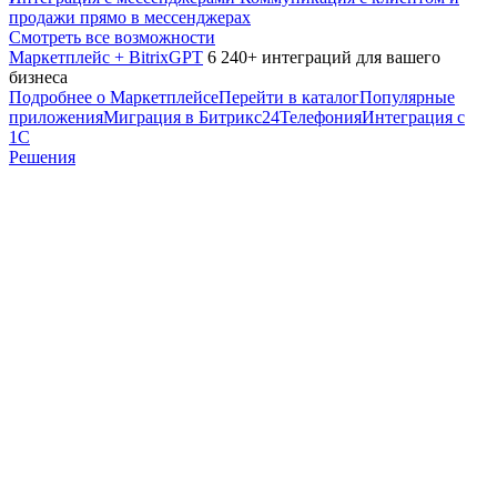
продажи прямо в мессенджерах
Смотреть все возможности
Маркетплейс + BitrixGPT
6 240+ интеграций для вашего
бизнеса
Подробнее о Маркетплейсе
Перейти в каталог
Популярные
приложения
Миграция в Битрикс24
Телефония
Интеграция с
1С
Решения