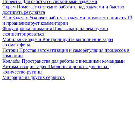
Проекты
Для работы со связанными задачами
Скрам
Помогает системно работать над задачами и быстро
достигать результата
AI в Задачах
Ускоряет работу с задачами, поможет написать ТЗ
и проанализирует комментарии
Фокусировка внимания
Показывает, на чем нужно
сконцентрироваться
Мобильные задачи
Контролируйте выполнение задач
со смартфона
Потоки
Простая автоматизация и саморегуляция процессов в
компании
Коллабы
Пространства для работы с внешними командами
Автоматизация задач
Шаблоны и роботы уменьшат
количество рутины
Миграция из других сервисов