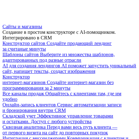
Сайты и магазины
Создание в простом конструкторе с AI-помощником.
Интегрировано в CRM
Конструктор сайтов
Создайте продающий лендинг
за считаные минуты
Шаблоны сайтов
Выберите из множества шаблонов,
адаптированных под разные отрасли
AI для создания лендингов
AI поможет запустить уникальный
сайт, напишет тексты, создаст изображения
Конструктор
интернет-магазинов
Создайте интернет-магазин без
программирования за 2 минуты
Все каналы продаж
Общайтесь с клиентами там, где им
удобно
Онлайн-запись клиентов
Сервис автоматизации записи
и бронирования внутри CRM
Складской учет
Эффективное управление товарами
и остатками. Доступ с любого устройства
Сквозная аналитика
Перед вами весь путь клиента —
от первого визита на сайт до повторных покупок
Интеграция с мессенджерами
Коммуникация с клиентом и