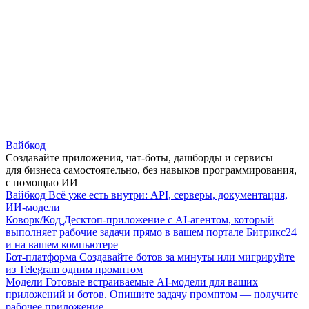
Вайбкод
Создавайте приложения, чат-боты, дашборды и сервисы
для бизнеса самостоятельно, без навыков программирования,
с помощью ИИ
Вайбкод
Всё уже есть внутри: API, серверы, документация,
ИИ-модели
Коворк/Код
Десктоп-приложение с AI-агентом, который
выполняет рабочие задачи прямо в вашем портале Битрикс24
и на вашем компьютере
Бот-платформа
Создавайте ботов за минуты или мигрируйте
из Telegram одним промптом
Модели
Готовые встраиваемые AI-модели для ваших
приложений и ботов. Опишите задачу промптом — получите
рабочее приложение