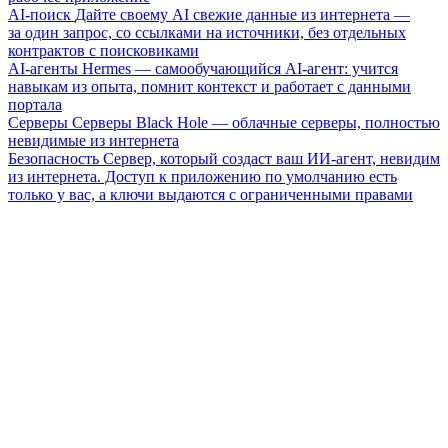
AI-поиск
Дайте своему AI свежие данные из интернета —
за один запрос, со ссылками на источники, без отдельных
контрактов с поисковиками
AI-агенты
Hermes — самообучающийся AI-агент: учится
навыкам из опыта, помнит контекст и работает с данными
портала
Серверы
Серверы Black Hole — облачные серверы, полностью
невидимые из интернета
Безопасность
Сервер, который создаст ваш ИИ-агент, невидим
из интернета. Доступ к приложению по умолчанию есть
только у вас, а ключи выдаются с ограниченными правами