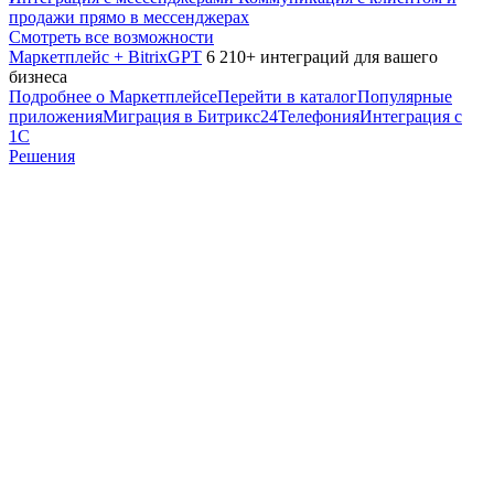
продажи прямо в мессенджерах
Смотреть все возможности
Маркетплейс + BitrixGPT
6 210+ интеграций для вашего
бизнеса
Подробнее о Маркетплейсе
Перейти в каталог
Популярные
приложения
Миграция в Битрикс24
Телефония
Интеграция с
1С
Решения