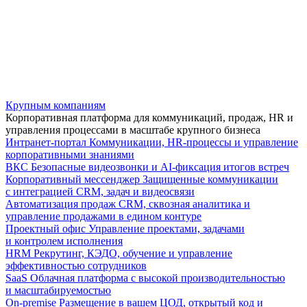
Крупным компаниям
Корпоративная платформа для коммуникаций, продаж, HR и
управления процессами в масштабе крупного бизнеса
Интранет-портал
Коммуникации, HR-процессы и управление
корпоративными знаниями
ВКС
Безопасные видеозвонки и AI-фиксация итогов встреч
Корпоративный мессенджер
Защищенные коммуникации
с интеграцией CRM, задач и видеосвязи
Автоматизация продаж
CRM, сквозная аналитика и
управление продажами в едином контуре
Проектный офис
Управление проектами, задачами
и контролем исполнения
HRM
Рекрутинг, КЭДО, обучение и управление
эффективностью сотрудников
SaaS
Облачная платформа с высокой производительностью
и масштабируемостью
On-premise
Размещение в вашем ЦОД, открытый код и