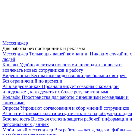
Мессенджер
Для работы без посторонних и рекламы
Мессенджер
Только для вашей компании. Никаких случайных
людей
Каналы
Удобно делиться новостями, проводить опросы и
вовлекать новых сотрудников в работу
Видеозвонки
Бесплатные видеозвонки для больших встреч.
Без ограничений по времени
AI в видеозвонках
Проанализирует созвоны с командой
и подскажет, как сделать их более результативными
Коллабы
Пространства для работы с внешними командами и
клиентами
Опросы
Упрощают согласования и сбор мнений сотрудников
AI в чате
Поможет креативить, писать тексты, обсуждать идеи
Безопасность
Высокая степень защиты рабочей информации и
персональных данных
Мобильный мессенджер
Вся работа — чаты, задачи, файлы —