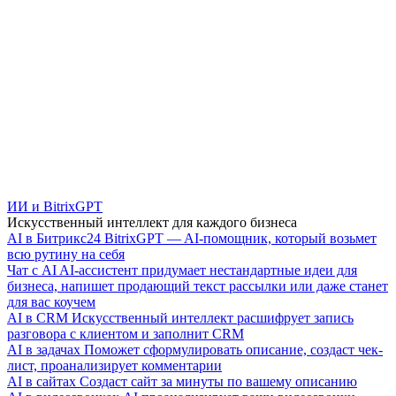
ИИ и BitrixGPT
Искусственный интеллект для каждого бизнеса
AI в Битрикс24
BitrixGPT — AI-помощник, который возьмет
всю рутину на себя
Чат с AI
AI-ассистент придумает нестандартные идеи для
бизнеса, напишет продающий текст рассылки или даже станет
для вас коучем
AI в CRM
Искусственный интеллект расшифрует запись
разговора с клиентом и заполнит CRM
AI в задачах
Поможет сформулировать описание, создаст чек-
лист, проанализирует комментарии
AI в сайтах
Создаст сайт за минуты по вашему описанию