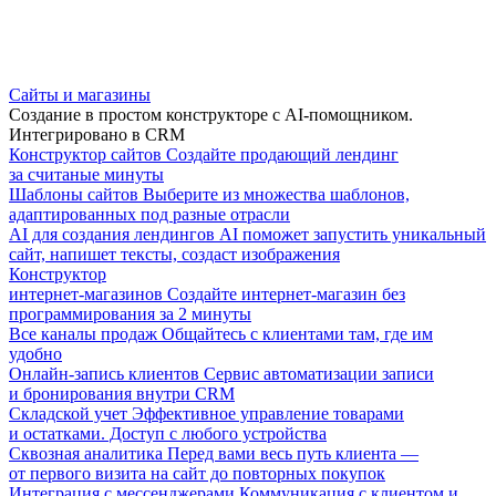
Сайты и магазины
Создание в простом конструкторе с AI-помощником.
Интегрировано в CRM
Конструктор сайтов
Создайте продающий лендинг
за считаные минуты
Шаблоны сайтов
Выберите из множества шаблонов,
адаптированных под разные отрасли
AI для создания лендингов
AI поможет запустить уникальный
сайт, напишет тексты, создаст изображения
Конструктор
интернет-магазинов
Создайте интернет-магазин без
программирования за 2 минуты
Все каналы продаж
Общайтесь с клиентами там, где им
удобно
Онлайн-запись клиентов
Сервис автоматизации записи
и бронирования внутри CRM
Складской учет
Эффективное управление товарами
и остатками. Доступ с любого устройства
Сквозная аналитика
Перед вами весь путь клиента —
от первого визита на сайт до повторных покупок
Интеграция с мессенджерами
Коммуникация с клиентом и