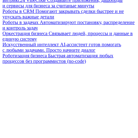
Битрикс24 VibeCode
Создавайте приложения, дашборды
и сервисы для бизнеса за считаные минуты
Роботы в CRM
Помогают закрывать сделки быстрее и не
упускать важные детали
Роботы в задачах
Автоматизируют постановку, распределение
и контроль задач
Оркестрация бизнеса
Связывает людей, процессы и данные в
единую систему
Искусственный интеллект
AI-ассистент готов помогать
с любыми задачами. Просто начните диалог
Роботизация бизнеса
Быстрая автоматизация любых
процессов без программистов (no-code)