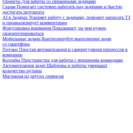
Проекты
Для работы со связанными задачами
Скрам
Помогает системно работать над задачами и быстро
достигать результата
AI в Задачах
Ускоряет работу с задачами, поможет написать ТЗ
и проанализирует комментарии
Фокусировка внимания
Показывает, на чем нужно
сконцентрироваться
Мобильные задачи
Контролируйте выполнение задач
со смартфона
Потоки
Простая автоматизация и саморегуляция процессов в
компании
Коллабы
Пространства для работы с внешними командами
Автоматизация задач
Шаблоны и роботы уменьшат
количество рутины
Миграция из других сервисов