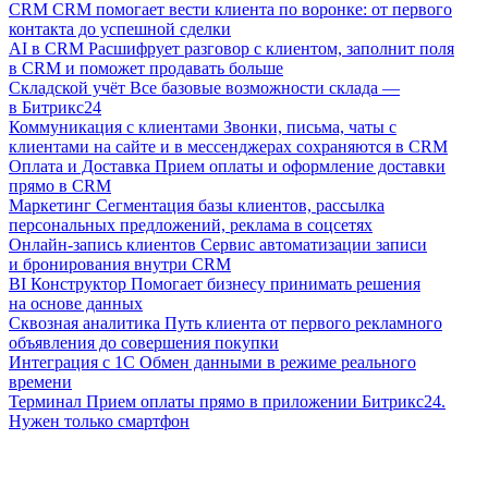
CRM
CRM помогает вести клиента по воронке: от первого
контакта до успешной сделки
AI в CRM
Расшифрует разговор с клиентом, заполнит поля
в CRM и поможет продавать больше
Складской учёт
Все базовые возможности склада —
в Битрикс24
Коммуникация с клиентами
Звонки, письма, чаты с
клиентами на сайте и в мессенджерах сохраняются в CRM
Оплата и Доставка
Прием оплаты и оформление доставки
прямо в CRM
Маркетинг
Сегментация базы клиентов, рассылка
персональных предложений, реклама в соцсетях
Онлайн-запись клиентов
Сервис автоматизации записи
и бронирования внутри CRM
BI Конструктор
Помогает бизнесу принимать решения
на основе данных
Сквозная аналитика
Путь клиента от первого рекламного
объявления до совершения покупки
Интеграция с 1С
Обмен данными в режиме реального
времени
Терминал
Прием оплаты прямо в приложении Битрикс24.
Нужен только смартфон