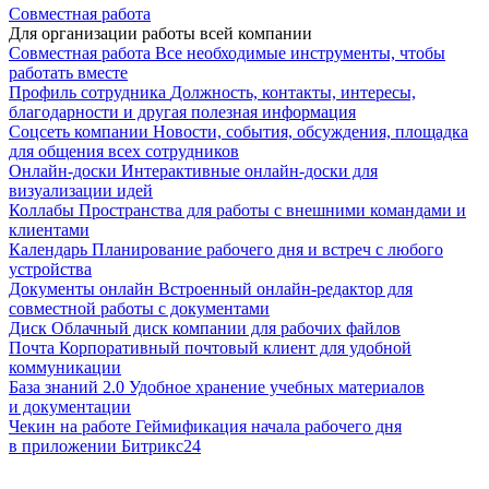
Совместная работа
Для организации работы всей компании
Совместная работа
Все необходимые инструменты, чтобы
работать вместе
Профиль сотрудника
Должность, контакты, интересы,
благодарности и другая полезная информация
Соцсеть компании
Новости, события, обсуждения, площадка
для общения всех сотрудников
Онлайн-доски
Интерактивные онлайн-доски для
визуализации идей
Коллабы
Пространства для работы с внешними командами и
клиентами
Календарь
Планирование рабочего дня и встреч с любого
устройства
Документы онлайн
Встроенный онлайн-редактор для
совместной работы с документами
Диск
Облачный диск компании для рабочих файлов
Почта
Корпоративный почтовый клиент для удобной
коммуникации
База знаний 2.0
Удобное хранение учебных материалов
и документации
Чекин на работе
Геймификация начала рабочего дня
в приложении Битрикс24