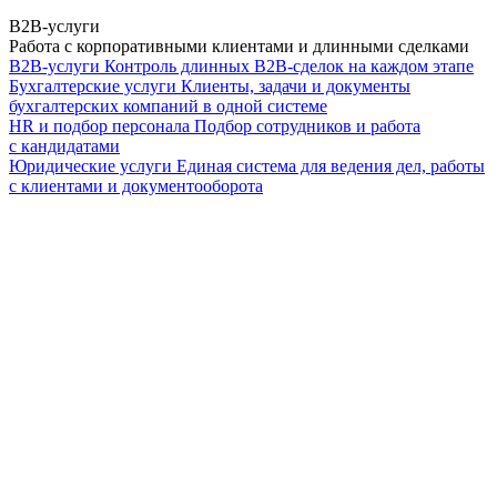
B2B-услуги
Работа с корпоративными клиентами и длинными сделками
B2B-услуги
Контроль длинных B2B-сделок на каждом этапе
Бухгалтерские услуги
Клиенты, задачи и документы
бухгалтерских компаний в одной системе
HR и подбор персонала
Подбор сотрудников и работа
с кандидатами
Юридические услуги
Единая система для ведения дел, работы
с клиентами и документооборота