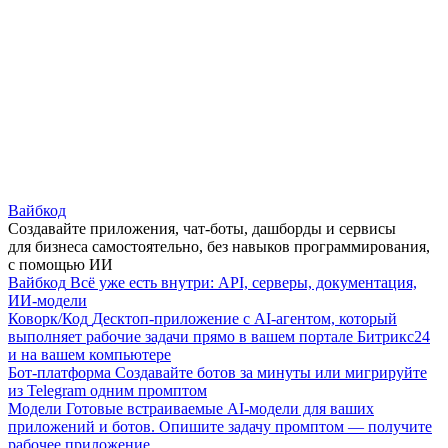
Вайбкод
Создавайте приложения, чат-боты, дашборды и сервисы
для бизнеса самостоятельно, без навыков программирования,
с помощью ИИ
Вайбкод
Всё уже есть внутри: API, серверы, документация,
ИИ-модели
Коворк/Код
Десктоп-приложение с AI-агентом, который
выполняет рабочие задачи прямо в вашем портале Битрикс24
и на вашем компьютере
Бот-платформа
Создавайте ботов за минуты или мигрируйте
из Telegram одним промптом
Модели
Готовые встраиваемые AI-модели для ваших
приложений и ботов. Опишите задачу промптом — получите
рабочее приложение