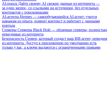
AI-поиск
Дайте своему AI свежие данные из интернета —
за один запрос, со ссылками на источники, без отдельных
контрактов с поисковиками
AI-агенты
Hermes — самообучающийся AI-агент: учится
навыкам из опыта, помнит контекст и работает с данными
портала
Серверы
Серверы Black Hole — облачные серверы, полностью
невидимые из интернета
Безопасность
Сервер, который создаст ваш ИИ-агент, невидим
из интернета. Доступ к приложению по умолчанию есть
только у вас, а ключи выдаются с ограниченными правами