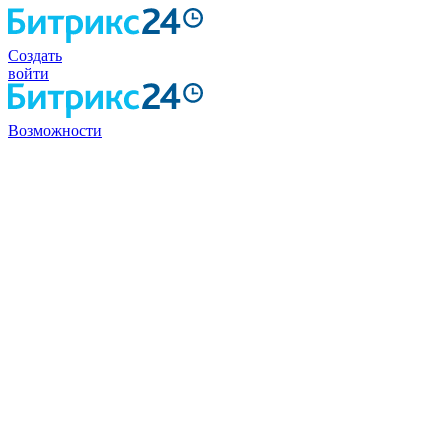
Создать
войти
Возможности