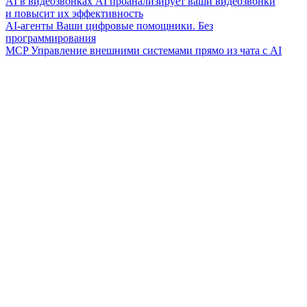
AI в видеозвонках
AI проанализирует ваши видеозвонки
и повысит их эффективность
AI-агенты
Ваши цифровые помощники. Без
программирования
MCP
Управление внешними системами прямо из чата с AI