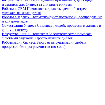
Битрикс24 VibeCode
Создавайте приложения, дашборды
и сервисы для бизнеса за считаные минуты
Роботы в CRM
Помогают закрывать сделки быстрее и не
упускать важные детали
Роботы в задачах
Автоматизируют постановку, распределение
и контроль задач
Оркестрация бизнеса
Связывает людей, процессы и данные в
единую систему
Искусственный интеллект
AI-ассистент готов помогать
с любыми задачами. Просто начните диалог
Роботизация бизнеса
Быстрая автоматизация любых
процессов без программистов (no-code)