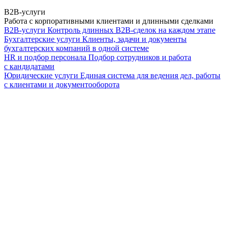
B2B-услуги
Работа с корпоративными клиентами и длинными сделками
B2B-услуги
Контроль длинных B2B-сделок на каждом этапе
Бухгалтерские услуги
Клиенты, задачи и документы
бухгалтерских компаний в одной системе
HR и подбор персонала
Подбор сотрудников и работа
с кандидатами
Юридические услуги
Единая система для ведения дел, работы
с клиентами и документооборота