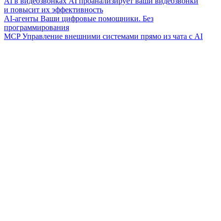
AI в видеозвонках
AI проанализирует ваши видеозвонки
и повысит их эффективность
AI-агенты
Ваши цифровые помощники. Без
программирования
MCP
Управление внешними системами прямо из чата с AI