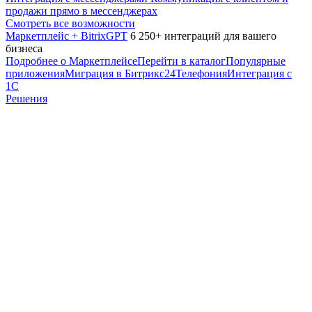
продажи прямо в мессенджерах
Смотреть все возможности
Маркетплейс + BitrixGPT
6 250+ интеграций для вашего
бизнеса
Подробнее о Маркетплейсе
Перейти в каталог
Популярные
приложения
Миграция в Битрикс24
Телефония
Интеграция с
1С
Решения