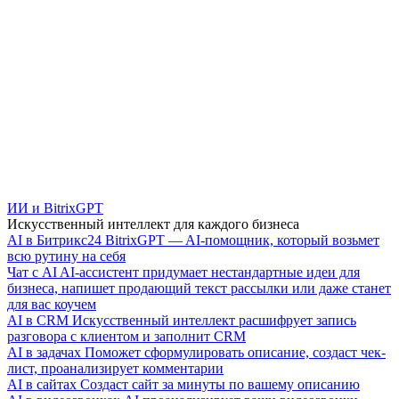
ИИ и BitrixGPT
Искусственный интеллект для каждого бизнеса
AI в Битрикс24
BitrixGPT — AI-помощник, который возьмет
всю рутину на себя
Чат с AI
AI-ассистент придумает нестандартные идеи для
бизнеса, напишет продающий текст рассылки или даже станет
для вас коучем
AI в CRM
Искусственный интеллект расшифрует запись
разговора с клиентом и заполнит CRM
AI в задачах
Поможет сформулировать описание, создаст чек-
лист, проанализирует комментарии
AI в сайтах
Создаст сайт за минуты по вашему описанию