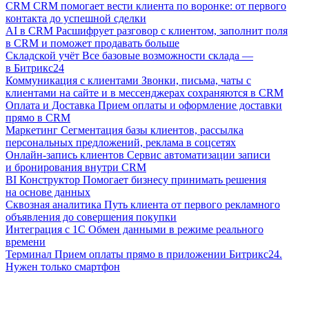
CRM
CRM помогает вести клиента по воронке: от первого
контакта до успешной сделки
AI в CRM
Расшифрует разговор с клиентом, заполнит поля
в CRM и поможет продавать больше
Складской учёт
Все базовые возможности склада —
в Битрикс24
Коммуникация с клиентами
Звонки, письма, чаты с
клиентами на сайте и в мессенджерах сохраняются в CRM
Оплата и Доставка
Прием оплаты и оформление доставки
прямо в CRM
Маркетинг
Сегментация базы клиентов, рассылка
персональных предложений, реклама в соцсетях
Онлайн-запись клиентов
Сервис автоматизации записи
и бронирования внутри CRM
BI Конструктор
Помогает бизнесу принимать решения
на основе данных
Сквозная аналитика
Путь клиента от первого рекламного
объявления до совершения покупки
Интеграция с 1С
Обмен данными в режиме реального
времени
Терминал
Прием оплаты прямо в приложении Битрикс24.
Нужен только смартфон