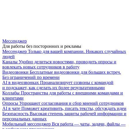
Мессенджер
Для работы без посторонних и рекламы
Мессенджер
Только для вашей компании. Никаких случайных
людей
Каналы
Удобно делиться новостями, проводить опросы и
вовлекать новых сотрудников в работу
Видеозвонки
Бесплатные видеозвонки для больших встреч.
Без ограничений по времени
AI в видеозвонках
Проанализирует созвоны с командой
и подскажет, как сделать их более результативными
Коллабы
Пространства для работы с внешними командами и
клиентами
Опросы
Упрощают согласования и сбор мнений сотрудников
AI в чате
Поможет креативить, писать тексты, обсуждать идеи
Безопасность
Высокая степень защиты рабочей информации и
персональных данных
Мобильный мессенджер
Вся работа — чаты, задачи, файлы —