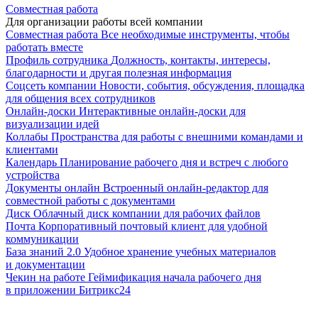
Совместная работа
Для организации работы всей компании
Совместная работа
Все необходимые инструменты, чтобы
работать вместе
Профиль сотрудника
Должность, контакты, интересы,
благодарности и другая полезная информация
Соцсеть компании
Новости, события, обсуждения, площадка
для общения всех сотрудников
Онлайн-доски
Интерактивные онлайн-доски для
визуализации идей
Коллабы
Пространства для работы с внешними командами и
клиентами
Календарь
Планирование рабочего дня и встреч с любого
устройства
Документы онлайн
Встроенный онлайн-редактор для
совместной работы с документами
Диск
Облачный диск компании для рабочих файлов
Почта
Корпоративный почтовый клиент для удобной
коммуникации
База знаний 2.0
Удобное хранение учебных материалов
и документации
Чекин на работе
Геймификация начала рабочего дня
в приложении Битрикс24