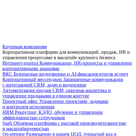
Крупным компаниям
Корпоративная платформа для коммуникаций, продаж, HR и
управления процессами в масштабе крупного бизнеса
Интранет-портал
Коммуникации, HR-процессы и управление
корпоративными знаниями
ВКС
Безопасные видеозвонки и AI-фиксация итогов встреч
Корпоративный мессенджер
Защищенные коммуникации
с интеграцией CRM, задач и видеосвязи
Автоматизация продаж
CRM, сквозная аналитика и
управление продажами в едином контуре
Проектный офис
Управление проектами, задачами
и контролем исполнения
HRM
Рекрутинг, КЭДО, обучение и управление
эффективностью сотрудников
SaaS
Облачная платформа с высокой производительностью
и масштабируемостью
On-premise
Размещение в вашем ЦОД, открытый код и