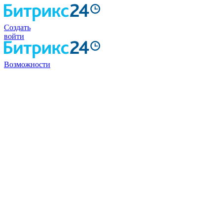
Создать
войти
Возможности