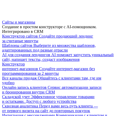
Сайты и магазины
Создание в простом конструкторе с AI-помощником.
Интегрировано в CRM
Конструктор сайтов
Создайте продающий лендинг
за считаные минуты
Шаблоны сайтов
Выберите из множества шаблонов,
адаптированных под разные отрасли
AI для создания лендингов
AI поможет запустить уникальный
сайт, напишет тексты, создаст изображения
Конструктор
интернет-магазинов
Создайте интернет-магазин без
программирования за 2 минуты
Все каналы продаж
Общайтесь с клиентами там, где им
удобно
Онлайн-запись клиентов
Сервис автоматизации записи
и бронирования внутри CRM
Складской учет
Эффективное управление товарами
и остатками. Доступ с любого устройства
Сквозная аналитика
Перед вами весь путь клиента —
от первого визита на сайт до повторных покупок
Интеграция с мессенджерами
Коммуникация с клиентом и