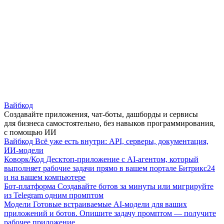
Вайбкод
Создавайте приложения, чат-боты, дашборды и сервисы
для бизнеса самостоятельно, без навыков программирования,
с помощью ИИ
Вайбкод
Всё уже есть внутри: API, серверы, документация,
ИИ-модели
Коворк/Код
Десктоп-приложение с AI-агентом, который
выполняет рабочие задачи прямо в вашем портале Битрикс24
и на вашем компьютере
Бот-платформа
Создавайте ботов за минуты или мигрируйте
из Telegram одним промптом
Модели
Готовые встраиваемые AI-модели для ваших
приложений и ботов. Опишите задачу промптом — получите
рабочее приложение