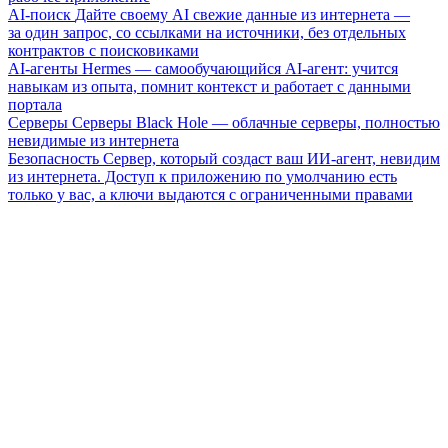
AI-поиск
Дайте своему AI свежие данные из интернета —
за один запрос, со ссылками на источники, без отдельных
контрактов с поисковиками
AI-агенты
Hermes — самообучающийся AI-агент: учится
навыкам из опыта, помнит контекст и работает с данными
портала
Серверы
Серверы Black Hole — облачные серверы, полностью
невидимые из интернета
Безопасность
Сервер, который создаст ваш ИИ-агент, невидим
из интернета. Доступ к приложению по умолчанию есть
только у вас, а ключи выдаются с ограниченными правами