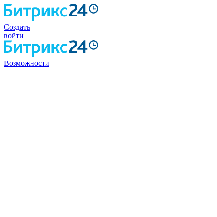
Создать
войти
Возможности