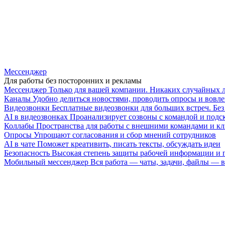
Мессенджер
Для работы без посторонних и рекламы
Мессенджер
Только для вашей компании. Никаких случайных 
Каналы
Удобно делиться новостями, проводить опросы и вовле
Видеозвонки
Бесплатные видеозвонки для больших встреч. Бе
AI в видеозвонках
Проанализирует созвоны с командой и подск
Коллабы
Пространства для работы с внешними командами и к
Опросы
Упрощают согласования и сбор мнений сотрудников
AI в чате
Поможет креативить, писать тексты, обсуждать идеи
Безопасность
Высокая степень защиты рабочей информации и
Мобильный мессенджер
Вся работа — чаты, задачи, файлы —