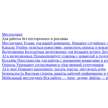
Мессенджер
Для работы без посторонних и рекламы
Мессенджер
Только для вашей компании. Никаких случайных 
Каналы
Удобно делиться новостями, проводить опросы и вовле
Видеозвонки
Бесплатные видеозвонки для больших встреч. Бе
AI в видеозвонках
Проанализирует созвоны с командой и подск
Коллабы
Пространства для работы с внешними командами и к
Опросы
Упрощают согласования и сбор мнений сотрудников
AI в чате
Поможет креативить, писать тексты, обсуждать идеи
Безопасность
Высокая степень защиты рабочей информации и
Мобильный мессенджер
Вся работа — чаты, задачи, файлы —