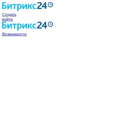
Создать
войти
Возможности