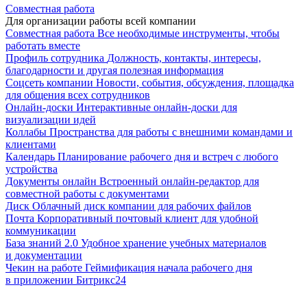
Совместная работа
Для организации работы всей компании
Совместная работа
Все необходимые инструменты, чтобы
работать вместе
Профиль сотрудника
Должность, контакты, интересы,
благодарности и другая полезная информация
Соцсеть компании
Новости, события, обсуждения, площадка
для общения всех сотрудников
Онлайн-доски
Интерактивные онлайн-доски для
визуализации идей
Коллабы
Пространства для работы с внешними командами и
клиентами
Календарь
Планирование рабочего дня и встреч с любого
устройства
Документы онлайн
Встроенный онлайн-редактор для
совместной работы с документами
Диск
Облачный диск компании для рабочих файлов
Почта
Корпоративный почтовый клиент для удобной
коммуникации
База знаний 2.0
Удобное хранение учебных материалов
и документации
Чекин на работе
Геймификация начала рабочего дня
в приложении Битрикс24