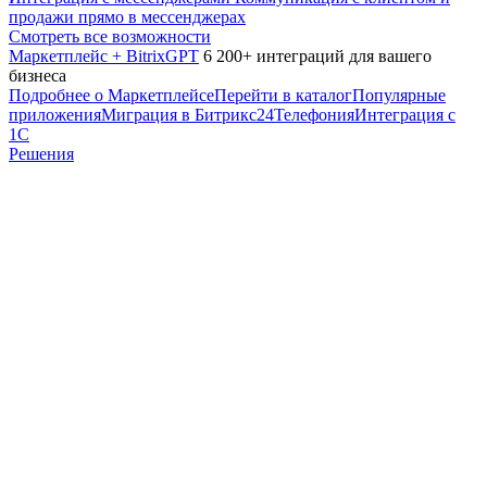
продажи прямо в мессенджерах
Смотреть все возможности
Маркетплейс + BitrixGPT
6 200+ интеграций для вашего
бизнеса
Подробнее о Маркетплейсе
Перейти в каталог
Популярные
приложения
Миграция в Битрикс24
Телефония
Интеграция с
1С
Решения