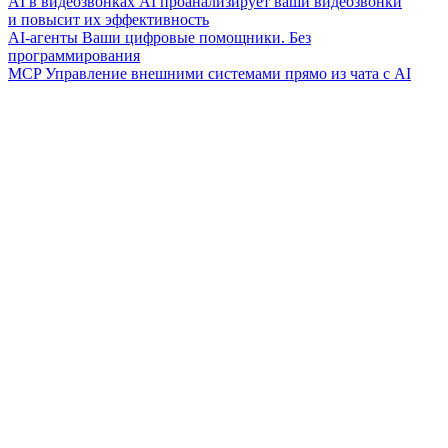
AI в видеозвонках
AI проанализирует ваши видеозвонки
и повысит их эффективность
AI-агенты
Ваши цифровые помощники. Без
программирования
MCP
Управление внешними системами прямо из чата с AI