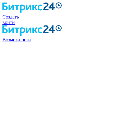
Создать
войти
Возможности