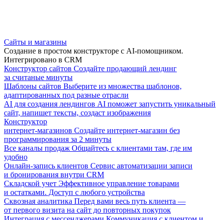
Сайты и магазины
Создание в простом конструкторе с AI-помощником.
Интегрировано в CRM
Конструктор сайтов
Создайте продающий лендинг
за считаные минуты
Шаблоны сайтов
Выберите из множества шаблонов,
адаптированных под разные отрасли
AI для создания лендингов
AI поможет запустить уникальный
сайт, напишет тексты, создаст изображения
Конструктор
интернет-магазинов
Создайте интернет-магазин без
программирования за 2 минуты
Все каналы продаж
Общайтесь с клиентами там, где им
удобно
Онлайн-запись клиентов
Сервис автоматизации записи
и бронирования внутри CRM
Складской учет
Эффективное управление товарами
и остатками. Доступ с любого устройства
Сквозная аналитика
Перед вами весь путь клиента —
от первого визита на сайт до повторных покупок
Интеграция с мессенджерами
Коммуникация с клиентом и