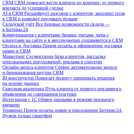
CRM
CRM помогает вести клиента по воронке: от первого
контакта до успешной сделки
AI в CRM
Расшифрует разговор с клиентом, заполнит поля
в CRM и поможет продавать больше
Складской учёт
Все базовые возможности склада —
в Битрикс24
Коммуникация с клиентами
Звонки, письма, чаты с
клиентами на сайте и в мессенджерах сохраняются в CRM
Оплата и Доставка
Прием оплаты и оформление доставки
прямо в CRM
Маркетинг
Сегментация базы клиентов, рассылка
персональных предложений, реклама в соцсетях
Онлайн-запись клиентов
Сервис автоматизации записи
и бронирования внутри CRM
BI конструктор
Помогает бизнесу принимать решения
на основе данных
Сквозная аналитика
Путь клиента от первого рекламного
объявления до совершения покупки
Интеграция с 1С
Обмен данными в режиме реального
времени
Терминал
Прием оплаты прямо в приложении Битрикс24.
Нужен только смартфон