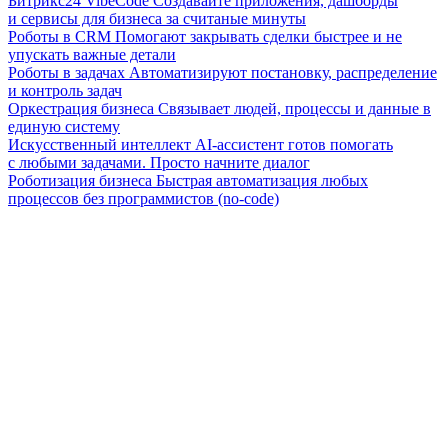
Битрикс24 VibeCode
Создавайте приложения, дашборды
и сервисы для бизнеса за считаные минуты
Роботы в CRM
Помогают закрывать сделки быстрее и не
упускать важные детали
Роботы в задачах
Автоматизируют постановку, распределение
и контроль задач
Оркестрация бизнеса
Связывает людей, процессы и данные в
единую систему
Искусственный интеллект
AI-ассистент готов помогать
с любыми задачами. Просто начните диалог
Роботизация бизнеса
Быстрая автоматизация любых
процессов без программистов (no-code)