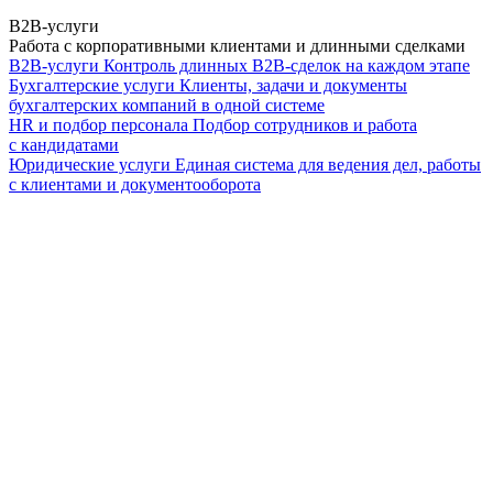
B2B-услуги
Работа с корпоративными клиентами и длинными сделками
B2B-услуги
Контроль длинных B2B-сделок на каждом этапе
Бухгалтерские услуги
Клиенты, задачи и документы
бухгалтерских компаний в одной системе
HR и подбор персонала
Подбор сотрудников и работа
с кандидатами
Юридические услуги
Единая система для ведения дел, работы
с клиентами и документооборота