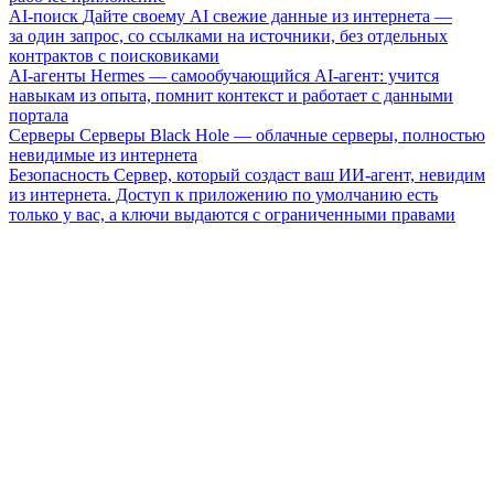
AI-поиск
Дайте своему AI свежие данные из интернета —
за один запрос, со ссылками на источники, без отдельных
контрактов с поисковиками
AI-агенты
Hermes — самообучающийся AI-агент: учится
навыкам из опыта, помнит контекст и работает с данными
портала
Серверы
Серверы Black Hole — облачные серверы, полностью
невидимые из интернета
Безопасность
Сервер, который создаст ваш ИИ-агент, невидим
из интернета. Доступ к приложению по умолчанию есть
только у вас, а ключи выдаются с ограниченными правами