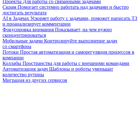
Проекты
Для работы со связанными задачами
Скрам
Помогает системно работать над задачами и быстро
достигать результата
AI в Задачах
Ускоряет работу с задачами, поможет написать ТЗ
и проанализирует комментарии
Фокусировка внимания
Показывает, на чем нужно
сконцентрироваться
Мобильные задачи
Контролируйте выполнение задач
со смартфона
Потоки
Простая автоматизация и саморегуляция процессов в
компании
Коллабы
Пространства для работы с внешними командами
Автоматизация задач
Шаблоны и роботы уменьшат
количество рутины
Миграция из других сервисов