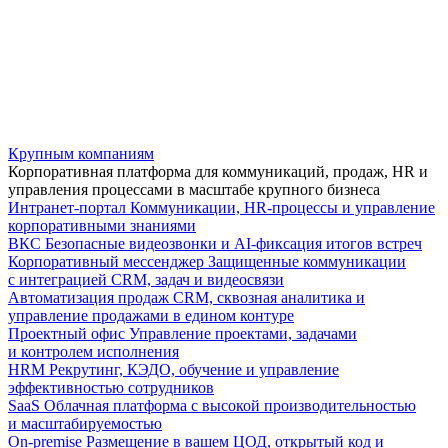
Крупным компаниям
Корпоративная платформа для коммуникаций, продаж, HR и
управления процессами в масштабе крупного бизнеса
Интранет-портал
Коммуникации, HR-процессы и управление
корпоративными знаниями
ВКС
Безопасные видеозвонки и AI-фиксация итогов встреч
Корпоративный мессенджер
Защищенные коммуникации
с интеграцией CRM, задач и видеосвязи
Автоматизация продаж
CRM, сквозная аналитика и
управление продажами в едином контуре
Проектный офис
Управление проектами, задачами
и контролем исполнения
HRM
Рекрутинг, КЭДО, обучение и управление
эффективностью сотрудников
SaaS
Облачная платформа с высокой производительностью
и масштабируемостью
On-premise
Размещение в вашем ЦОД, открытый код и