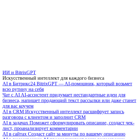
ИИ и BitrixGPT
Искусственный интеллект для каждого бизнеса
AI в Битрикс24
BitrixGPT — AI-помощник, который возьмет
всю рутину на себя
Чат с AI
AI-ассистент придумает нестандартные идеи для
бизнеса, напишет продающий текст рассылки или даже станет
для вас коучем
AI в CRM
Искусственный интеллект расшифрует запись
разговора с клиентом и заполнит CRM
AI в задачах
Поможет сформулировать описание, создаст чек-
лист, проанализирует комментарии
AI в сайтах
Создаст сайт за минуты по вашему описанию