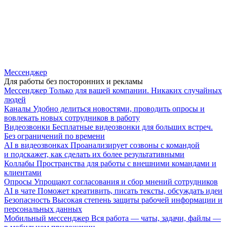
Мессенджер
Для работы без посторонних и рекламы
Мессенджер
Только для вашей компании. Никаких случайных
людей
Каналы
Удобно делиться новостями, проводить опросы и
вовлекать новых сотрудников в работу
Видеозвонки
Бесплатные видеозвонки для больших встреч.
Без ограничений по времени
AI в видеозвонках
Проанализирует созвоны с командой
и подскажет, как сделать их более результативными
Коллабы
Пространства для работы с внешними командами и
клиентами
Опросы
Упрощают согласования и сбор мнений сотрудников
AI в чате
Поможет креативить, писать тексты, обсуждать идеи
Безопасность
Высокая степень защиты рабочей информации и
персональных данных
Мобильный мессенджер
Вся работа — чаты, задачи, файлы —