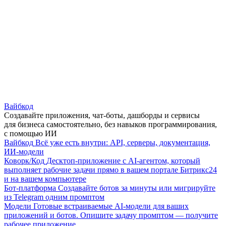
Вайбкод
Создавайте приложения, чат-боты, дашборды и сервисы
для бизнеса самостоятельно, без навыков программирования,
с помощью ИИ
Вайбкод
Всё уже есть внутри: API, серверы, документация,
ИИ-модели
Коворк/Код
Десктоп-приложение с AI-агентом, который
выполняет рабочие задачи прямо в вашем портале Битрикс24
и на вашем компьютере
Бот-платформа
Создавайте ботов за минуты или мигрируйте
из Telegram одним промптом
Модели
Готовые встраиваемые AI-модели для ваших
приложений и ботов. Опишите задачу промптом — получите
рабочее приложение