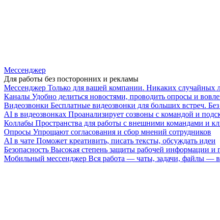
Мессенджер
Для работы без посторонних и рекламы
Мессенджер
Только для вашей компании. Никаких случайных 
Каналы
Удобно делиться новостями, проводить опросы и вовле
Видеозвонки
Бесплатные видеозвонки для больших встреч. Бе
AI в видеозвонках
Проанализирует созвоны с командой и подск
Коллабы
Пространства для работы с внешними командами и к
Опросы
Упрощают согласования и сбор мнений сотрудников
AI в чате
Поможет креативить, писать тексты, обсуждать идеи
Безопасность
Высокая степень защиты рабочей информации и
Мобильный мессенджер
Вся работа — чаты, задачи, файлы —