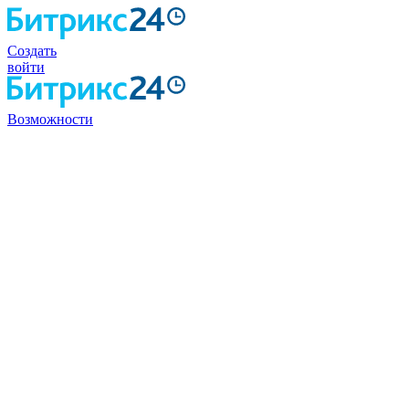
Создать
войти
Возможности