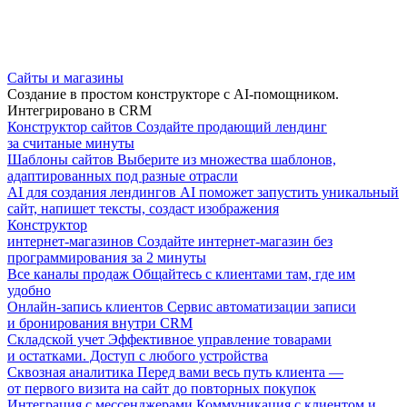
Сайты и магазины
Создание в простом конструкторе с AI-помощником.
Интегрировано в CRM
Конструктор сайтов
Создайте продающий лендинг
за считаные минуты
Шаблоны сайтов
Выберите из множества шаблонов,
адаптированных под разные отрасли
AI для создания лендингов
AI поможет запустить уникальный
сайт, напишет тексты, создаст изображения
Конструктор
интернет-магазинов
Создайте интернет-магазин без
программирования за 2 минуты
Все каналы продаж
Общайтесь с клиентами там, где им
удобно
Онлайн-запись клиентов
Сервис автоматизации записи
и бронирования внутри CRM
Складской учет
Эффективное управление товарами
и остатками. Доступ с любого устройства
Сквозная аналитика
Перед вами весь путь клиента —
от первого визита на сайт до повторных покупок
Интеграция с мессенджерами
Коммуникация с клиентом и