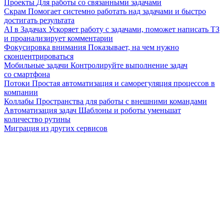
Проекты
Для работы со связанными задачами
Скрам
Помогает системно работать над задачами и быстро
достигать результата
AI в Задачах
Ускоряет работу с задачами, поможет написать ТЗ
и проанализирует комментарии
Фокусировка внимания
Показывает, на чем нужно
сконцентрироваться
Мобильные задачи
Контролируйте выполнение задач
со смартфона
Потоки
Простая автоматизация и саморегуляция процессов в
компании
Коллабы
Пространства для работы с внешними командами
Автоматизация задач
Шаблоны и роботы уменьшат
количество рутины
Миграция из других сервисов