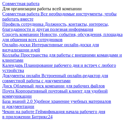
Совместная работа
Для организации работы всей компании
Совместная работа
Все необходимые инструменты, чтобы
работать вместе
Профиль сотрудника
Должность, контакты, интересы,
благодарности и другая полезная информация
Соцсеть компании
Новости, события, обсуждения, площадка
для общения всех сотрудников
Онлайн-доски
Интерактивные онлайн-доски для
визуализации идей
Коллабы
Пространства для работы с внешними командами и
клиентами
Календарь
Планирование рабочего дня и встреч с любого
устройства
Документы онлайн
Встроенный онлайн-редактор для
совместной работы с документами
Диск
Облачный диск компании для рабочих файлов
Почта
Корпоративный почтовый клиент для удобной
коммуникации
База знаний 2.0
Удобное хранение учебных материалов
и документации
Чекин на работе
Геймификация начала рабочего дня
в приложении Битрикс24