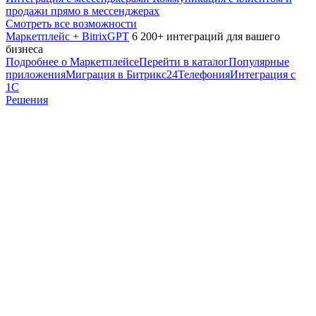
продажи прямо в мессенджерах
Смотреть все возможности
Маркетплейс + BitrixGPT
6 200+ интеграций для вашего
бизнеса
Подробнее о Маркетплейсе
Перейти в каталог
Популярные
приложения
Миграция в Битрикс24
Телефония
Интеграция с
1С
Решения