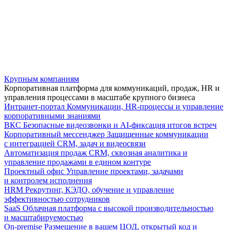
Крупным компаниям
Корпоративная платформа для коммуникаций, продаж, HR и
управления процессами в масштабе крупного бизнеса
Интранет-портал
Коммуникации, HR-процессы и управление
корпоративными знаниями
ВКС
Безопасные видеозвонки и AI-фиксация итогов встреч
Корпоративный мессенджер
Защищенные коммуникации
с интеграцией CRM, задач и видеосвязи
Автоматизация продаж
CRM, сквозная аналитика и
управление продажами в едином контуре
Проектный офис
Управление проектами, задачами
и контролем исполнения
HRM
Рекрутинг, КЭДО, обучение и управление
эффективностью сотрудников
SaaS
Облачная платформа с высокой производительностью
и масштабируемостью
On-premise
Размещение в вашем ЦОД, открытый код и