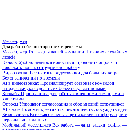
Мессенджер
Для работы без посторонних и рекламы
Мессенджер
Только для вашей компании. Никаких случайных
людей
Каналы
Удобно делиться новостями, проводить опросы и
вовлекать новых сотрудников в работу
Видеозвонки
Бесплатные видеозвонки для больших встреч.
Без ограничений по времени
AI в видеозвонках
Проанализирует созвоны с командой
и подскажет, как сделать их более результативными
Коллабы
Пространства для работы с внешними командами и
клиентами
Опросы
Упрощают согласования и сбор мнений сотрудников
AI в чате
Поможет креативить, писать тексты, обсуждать идеи
Безопасность
Высокая степень защиты рабочей информации и
персональных данных
Мобильный мессенджер
Вся работа — чаты, задачи, файлы —