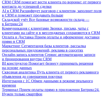
CRM
CRM помогает вести клиента по воронке: от первого
контакта до успешной сделки
AI в CRM
Расшифрует разговор с клиентом, заполнит поля
в CRM и поможет продавать больше
Складской учёт
Все базовые возможности склада —
в Битрикс24
Коммуникация с клиентами
Звонки, письма, чаты с
клиентами на сайте и в мессенджерах сохраняются в CRM
Оплата и Доставка
Прием оплаты и оформление доставки
прямо в CRM
Маркетинг
Сегментация базы клиентов, рассылка
персональных предложений, реклама в соцсетях
Онлайн-запись клиентов
Сервис автоматизации записи
и бронирования внутри CRM
BI конструктор
Помогает бизнесу принимать решения
на основе данных
Сквозная аналитика
Путь клиента от первого рекламного
объявления до совершения покупки
Интеграция с 1С
Обмен данными в режиме реального
времени
Терминал
Прием оплаты прямо в приложении Битрикс24.
Нужен только смартфон