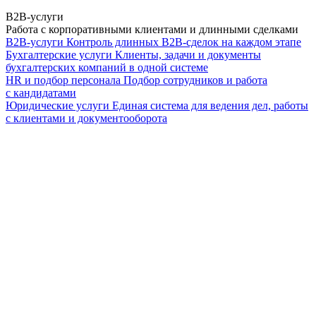
B2B-услуги
Работа с корпоративными клиентами и длинными сделками
B2B-услуги
Контроль длинных B2B-сделок на каждом этапе
Бухгалтерские услуги
Клиенты, задачи и документы
бухгалтерских компаний в одной системе
HR и подбор персонала
Подбор сотрудников и работа
с кандидатами
Юридические услуги
Единая система для ведения дел, работы
с клиентами и документооборота