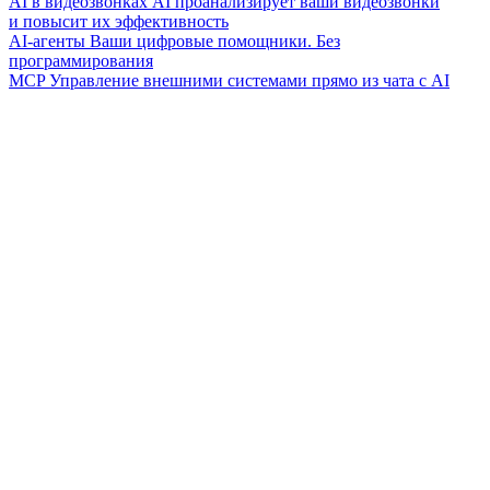
AI в видеозвонках
AI проанализирует ваши видеозвонки
и повысит их эффективность
AI-агенты
Ваши цифровые помощники. Без
программирования
MCP
Управление внешними системами прямо из чата с AI