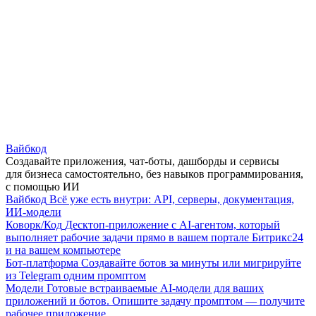
Вайбкод
Создавайте приложения, чат-боты, дашборды и сервисы
для бизнеса самостоятельно, без навыков программирования,
с помощью ИИ
Вайбкод
Всё уже есть внутри: API, серверы, документация,
ИИ-модели
Коворк/Код
Десктоп-приложение с AI-агентом, который
выполняет рабочие задачи прямо в вашем портале Битрикс24
и на вашем компьютере
Бот-платформа
Создавайте ботов за минуты или мигрируйте
из Telegram одним промптом
Модели
Готовые встраиваемые AI-модели для ваших
приложений и ботов. Опишите задачу промптом — получите
рабочее приложение