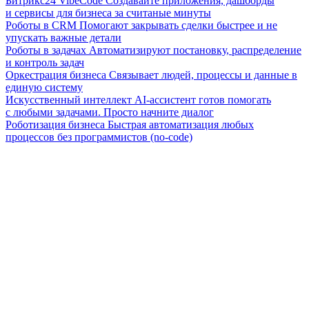
Битрикс24 VibeCode
Создавайте приложения, дашборды
и сервисы для бизнеса за считаные минуты
Роботы в CRM
Помогают закрывать сделки быстрее и не
упускать важные детали
Роботы в задачах
Автоматизируют постановку, распределение
и контроль задач
Оркестрация бизнеса
Связывает людей, процессы и данные в
единую систему
Искусственный интеллект
AI-ассистент готов помогать
с любыми задачами. Просто начните диалог
Роботизация бизнеса
Быстрая автоматизация любых
процессов без программистов (no-code)