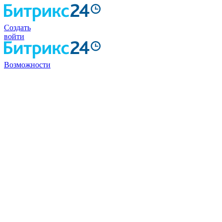
Создать
войти
Возможности