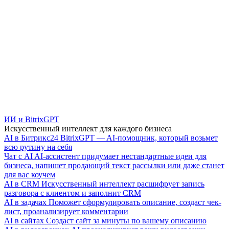
ИИ и BitrixGPT
Искусственный интеллект для каждого бизнеса
AI в Битрикс24
BitrixGPT — AI-помощник, который возьмет
всю рутину на себя
Чат с AI
AI-ассистент придумает нестандартные идеи для
бизнеса, напишет продающий текст рассылки или даже станет
для вас коучем
AI в CRM
Искусственный интеллект расшифрует запись
разговора с клиентом и заполнит CRM
AI в задачах
Поможет сформулировать описание, создаст чек-
лист, проанализирует комментарии
AI в сайтах
Создаст сайт за минуты по вашему описанию