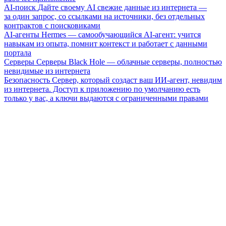
AI-поиск
Дайте своему AI свежие данные из интернета —
за один запрос, со ссылками на источники, без отдельных
контрактов с поисковиками
AI-агенты
Hermes — самообучающийся AI-агент: учится
навыкам из опыта, помнит контекст и работает с данными
портала
Серверы
Серверы Black Hole — облачные серверы, полностью
невидимые из интернета
Безопасность
Сервер, который создаст ваш ИИ-агент, невидим
из интернета. Доступ к приложению по умолчанию есть
только у вас, а ключи выдаются с ограниченными правами