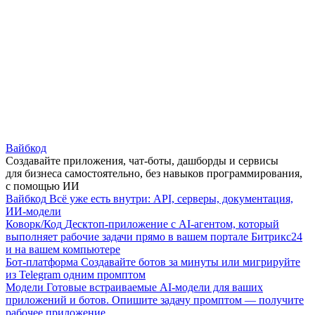
Вайбкод
Создавайте приложения, чат-боты, дашборды и сервисы
для бизнеса самостоятельно, без навыков программирования,
с помощью ИИ
Вайбкод
Всё уже есть внутри: API, серверы, документация,
ИИ-модели
Коворк/Код
Десктоп-приложение с AI-агентом, который
выполняет рабочие задачи прямо в вашем портале Битрикс24
и на вашем компьютере
Бот-платформа
Создавайте ботов за минуты или мигрируйте
из Telegram одним промптом
Модели
Готовые встраиваемые AI-модели для ваших
приложений и ботов. Опишите задачу промптом — получите
рабочее приложение