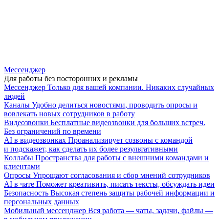
Мессенджер
Для работы без посторонних и рекламы
Мессенджер
Только для вашей компании. Никаких случайных
людей
Каналы
Удобно делиться новостями, проводить опросы и
вовлекать новых сотрудников в работу
Видеозвонки
Бесплатные видеозвонки для больших встреч.
Без ограничений по времени
AI в видеозвонках
Проанализирует созвоны с командой
и подскажет, как сделать их более результативными
Коллабы
Пространства для работы с внешними командами и
клиентами
Опросы
Упрощают согласования и сбор мнений сотрудников
AI в чате
Поможет креативить, писать тексты, обсуждать идеи
Безопасность
Высокая степень защиты рабочей информации и
персональных данных
Мобильный мессенджер
Вся работа — чаты, задачи, файлы —