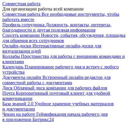
Совместная работа
Для организации работы всей компании
Совместная работа
Все необходимые инструменты, чтобы
работать вместе
Профиль сотрудника
Должность, контакты, интересы,
благодарности и другая полезная информация
Соцсеть компании
Новости, события, обсуждения, площадка
для общения всех сотрудников
Онлайн-доски
Интерактивные онлайн-доски для
визуализации идей
Коллабы
Пространства для работы с внешними командами и
клиентами
Календарь
Планирование рабочего дня и встреч с любого
устройства
Документы онлайн
Встроенный онлайн-редактор для
совместной работы с документами
Диск
Облачный диск компании для рабочих файлов
Почта
Корпоративный почтовый клиент для удобной
коммуникации
База знаний 2.0
Удобное хранение учебных материалов
и документации
Чекин на работе
Геймификация начала рабочего дня
в приложении Битрикс24