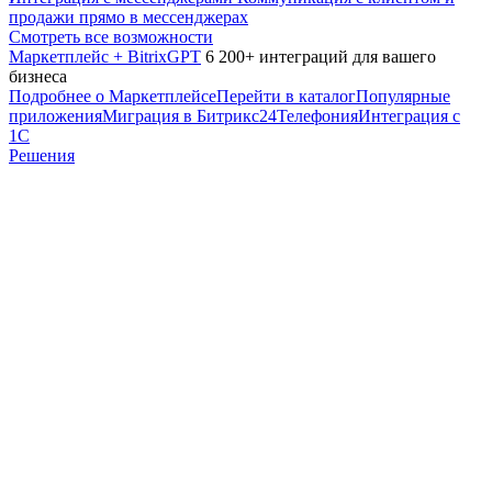
продажи прямо в мессенджерах
Смотреть все возможности
Маркетплейс + BitrixGPT
6 200+ интеграций для вашего
бизнеса
Подробнее о Маркетплейсе
Перейти в каталог
Популярные
приложения
Миграция в Битрикс24
Телефония
Интеграция с
1С
Решения