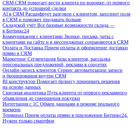
CRM
CRM помогает вести клиента по воронке: от первого
контакта до успешной сделки
AI в CRM
Расшифрует разговор с клиентом, заполнит поля
в CRM и поможет продавать больше
Складской учёт
Все базовые возможности склада —
в Битрикс24
Коммуникация с клиентами
Звонки, письма, чаты с
клиентами на сайте и в мессенджерах сохраняются в CRM
Оплата и Доставка
Прием оплаты и оформление доставки
прямо в CRM
Маркетинг
Сегментация базы клиентов, рассылка
персональных предложений, реклама в соцсетях
Онлайн-запись клиентов
Сервис автоматизации записи
и бронирования внутри CRM
BI конструктор
Помогает бизнесу принимать решения
на основе данных
Сквозная аналитика
Путь клиента от первого рекламного
объявления до совершения покупки
Интеграция с 1С
Обмен данными в режиме реального
времени
Терминал
Прием оплаты прямо в приложении Битрикс24.
Нужен только смартфон