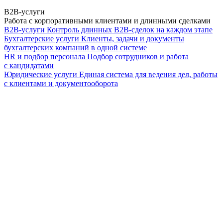
B2B-услуги
Работа с корпоративными клиентами и длинными сделками
B2B-услуги
Контроль длинных B2B-сделок на каждом этапе
Бухгалтерские услуги
Клиенты, задачи и документы
бухгалтерских компаний в одной системе
HR и подбор персонала
Подбор сотрудников и работа
с кандидатами
Юридические услуги
Единая система для ведения дел, работы
с клиентами и документооборота