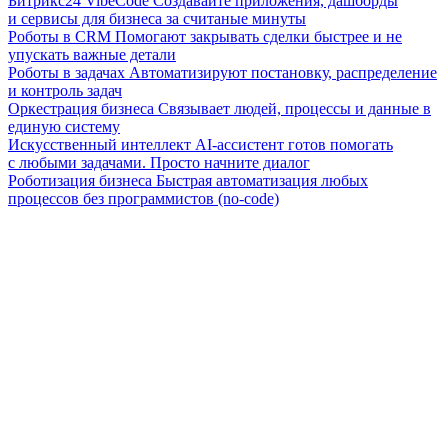
Битрикс24 VibeCode
Создавайте приложения, дашборды
и сервисы для бизнеса за считаные минуты
Роботы в CRM
Помогают закрывать сделки быстрее и не
упускать важные детали
Роботы в задачах
Автоматизируют постановку, распределение
и контроль задач
Оркестрация бизнеса
Связывает людей, процессы и данные в
единую систему
Искусственный интеллект
AI-ассистент готов помогать
с любыми задачами. Просто начните диалог
Роботизация бизнеса
Быстрая автоматизация любых
процессов без программистов (no-code)