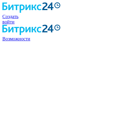
Создать
войти
Возможности