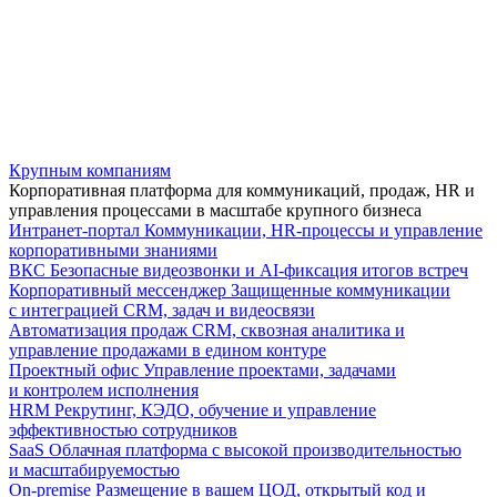
Крупным компаниям
Корпоративная платформа для коммуникаций, продаж, HR и
управления процессами в масштабе крупного бизнеса
Интранет-портал
Коммуникации, HR-процессы и управление
корпоративными знаниями
ВКС
Безопасные видеозвонки и AI-фиксация итогов встреч
Корпоративный мессенджер
Защищенные коммуникации
с интеграцией CRM, задач и видеосвязи
Автоматизация продаж
CRM, сквозная аналитика и
управление продажами в едином контуре
Проектный офис
Управление проектами, задачами
и контролем исполнения
HRM
Рекрутинг, КЭДО, обучение и управление
эффективностью сотрудников
SaaS
Облачная платформа с высокой производительностью
и масштабируемостью
On-premise
Размещение в вашем ЦОД, открытый код и