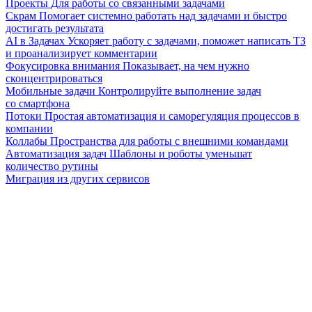
Проекты
Для работы со связанными задачами
Скрам
Помогает системно работать над задачами и быстро
достигать результата
AI в Задачах
Ускоряет работу с задачами, поможет написать ТЗ
и проанализирует комментарии
Фокусировка внимания
Показывает, на чем нужно
сконцентрироваться
Мобильные задачи
Контролируйте выполнение задач
со смартфона
Потоки
Простая автоматизация и саморегуляция процессов в
компании
Коллабы
Пространства для работы с внешними командами
Автоматизация задач
Шаблоны и роботы уменьшат
количество рутины
Миграция из других сервисов