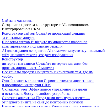
Сайты и магазины
Создание в простом конструкторе с AI-помощником.
Интегрировано в CRM
Конструктор сайтов
Создайте продающий лендинг
за считаные минуты
Шаблоны сайтов
Выберите из множества шаблонов,
адаптированных под разные отрасли
AI для создания лендингов
AI поможет запустить уникальный
сайт, напишет тексты, создаст изображения
Конструктор
интернет-магазинов
Создайте интернет-магазин без
программирования за 2 минуты
Все каналы продаж
Общайтесь с клиентами там, где им
удобно
Онлайн-запись клиентов
Сервис автоматизации записи
и бронирования внутри CRM
Складской учет
Эффективное управление товарами
и остатками. Доступ с любого устройства
Сквозная аналитика
Перед вами весь путь клиента —
от первого визита на сайт до повторных покупок
Интеграция с мессенджерами
Коммуникация с клиентом и