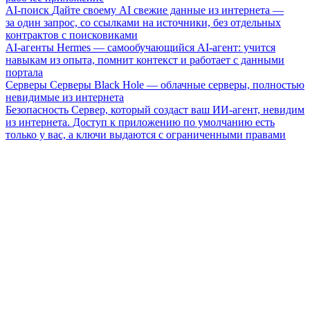
AI-поиск
Дайте своему AI свежие данные из интернета —
за один запрос, со ссылками на источники, без отдельных
контрактов с поисковиками
AI-агенты
Hermes — самообучающийся AI-агент: учится
навыкам из опыта, помнит контекст и работает с данными
портала
Серверы
Серверы Black Hole — облачные серверы, полностью
невидимые из интернета
Безопасность
Сервер, который создаст ваш ИИ-агент, невидим
из интернета. Доступ к приложению по умолчанию есть
только у вас, а ключи выдаются с ограниченными правами