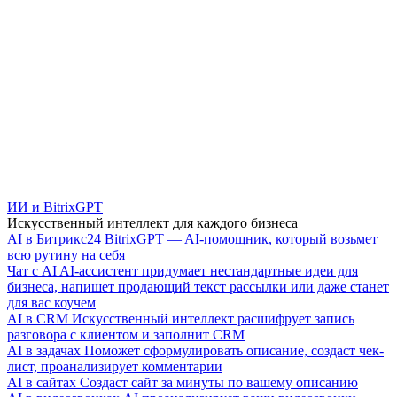
ИИ и BitrixGPT
Искусственный интеллект для каждого бизнеса
AI в Битрикс24
BitrixGPT — AI-помощник, который возьмет
всю рутину на себя
Чат с AI
AI-ассистент придумает нестандартные идеи для
бизнеса, напишет продающий текст рассылки или даже станет
для вас коучем
AI в CRM
Искусственный интеллект расшифрует запись
разговора с клиентом и заполнит CRM
AI в задачах
Поможет сформулировать описание, создаст чек-
лист, проанализирует комментарии
AI в сайтах
Создаст сайт за минуты по вашему описанию