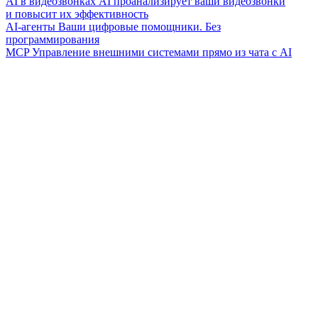
AI в видеозвонках
AI проанализирует ваши видеозвонки
и повысит их эффективность
AI-агенты
Ваши цифровые помощники. Без
программирования
MCP
Управление внешними системами прямо из чата с AI