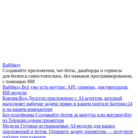
Вайбкод
Создавайте приложения, чат-боты, дашборды и сервисы
для бизнеса самостоятельно, без навыков программирования,
с помощью ИИ
Вайбкод
Всё уже есть внутри: API, серверы, документация,
ИИ-модели
Коворк/Код
Десктоп-приложение с AI-агентом, который
выполняет рабочие задачи прямо в вашем портале Битрикс24
и на вашем компьютере
Бот-платформа
Создавайте ботов за минуты или мигрируйте
из Telegram одним промптом
Модели
Готовые встраиваемые AI-модели для ваших
приложений и ботов. Опишите задачу промптом — получите
рабочее приложение