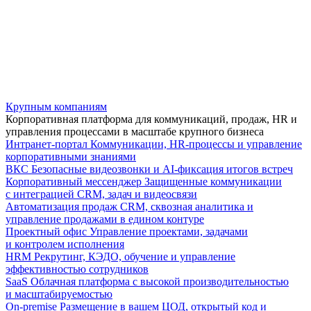
Крупным компаниям
Корпоративная платформа для коммуникаций, продаж, HR и
управления процессами в масштабе крупного бизнеса
Интранет-портал
Коммуникации, HR-процессы и управление
корпоративными знаниями
ВКС
Безопасные видеозвонки и AI-фиксация итогов встреч
Корпоративный мессенджер
Защищенные коммуникации
с интеграцией CRM, задач и видеосвязи
Автоматизация продаж
CRM, сквозная аналитика и
управление продажами в едином контуре
Проектный офис
Управление проектами, задачами
и контролем исполнения
HRM
Рекрутинг, КЭДО, обучение и управление
эффективностью сотрудников
SaaS
Облачная платформа с высокой производительностью
и масштабируемостью
On-premise
Размещение в вашем ЦОД, открытый код и