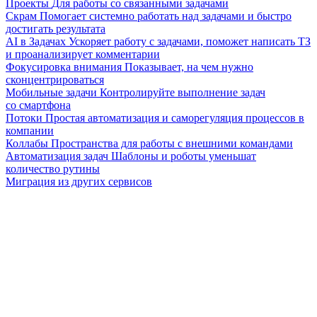
Проекты
Для работы со связанными задачами
Скрам
Помогает системно работать над задачами и быстро
достигать результата
AI в Задачах
Ускоряет работу с задачами, поможет написать ТЗ
и проанализирует комментарии
Фокусировка внимания
Показывает, на чем нужно
сконцентрироваться
Мобильные задачи
Контролируйте выполнение задач
со смартфона
Потоки
Простая автоматизация и саморегуляция процессов в
компании
Коллабы
Пространства для работы с внешними командами
Автоматизация задач
Шаблоны и роботы уменьшат
количество рутины
Миграция из других сервисов