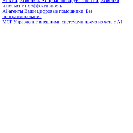
AI в видеозвонках
AI проанализирует ваши видеозвонки
и повысит их эффективность
AI-агенты
Ваши цифровые помощники. Без
программирования
MCP
Управление внешними системами прямо из чата с AI