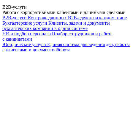
B2B-услуги
Работа с корпоративными клиентами и длинными сделками
B2B-услуги
Контроль длинных B2B-сделок на каждом этапе
Бухгалтерские услуги
Клиенты, задачи и документы
бухгалтерских компаний в одной системе
HR и подбор персонала
Подбор сотрудников и работа
с кандидатами
Юридические услуги
Единая система для ведения дел, работы
с клиентами и документооборота