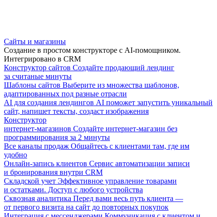
Сайты и магазины
Создание в простом конструкторе с AI-помощником.
Интегрировано в CRM
Конструктор сайтов
Создайте продающий лендинг
за считаные минуты
Шаблоны сайтов
Выберите из множества шаблонов,
адаптированных под разные отрасли
AI для создания лендингов
AI поможет запустить уникальный
сайт, напишет тексты, создаст изображения
Конструктор
интернет-магазинов
Создайте интернет-магазин без
программирования за 2 минуты
Все каналы продаж
Общайтесь с клиентами там, где им
удобно
Онлайн-запись клиентов
Сервис автоматизации записи
и бронирования внутри CRM
Складской учет
Эффективное управление товарами
и остатками. Доступ с любого устройства
Сквозная аналитика
Перед вами весь путь клиента —
от первого визита на сайт до повторных покупок
Интеграция с мессенджерами
Коммуникация с клиентом и