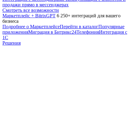
продажи прямо в мессенджерах
Смотреть все возможности
Маркетплейс + BitrixGPT
6 250+ интеграций для вашего
бизнеса
Подробнее о Маркетплейсе
Перейти в каталог
Популярные
приложения
Миграция в Битрикс24
Телефония
Интеграция с
1С
Решения