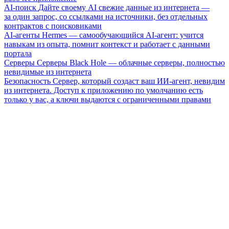
AI-поиск
Дайте своему AI свежие данные из интернета —
за один запрос, со ссылками на источники, без отдельных
контрактов с поисковиками
AI-агенты
Hermes — самообучающийся AI-агент: учится
навыкам из опыта, помнит контекст и работает с данными
портала
Серверы
Серверы Black Hole — облачные серверы, полностью
невидимые из интернета
Безопасность
Сервер, который создаст ваш ИИ-агент, невидим
из интернета. Доступ к приложению по умолчанию есть
только у вас, а ключи выдаются с ограниченными правами