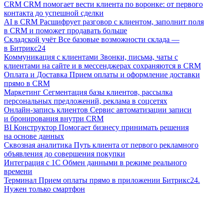
CRM
CRM помогает вести клиента по воронке: от первого
контакта до успешной сделки
AI в CRM
Расшифрует разговор с клиентом, заполнит поля
в CRM и поможет продавать больше
Складской учёт
Все базовые возможности склада —
в Битрикс24
Коммуникация с клиентами
Звонки, письма, чаты с
клиентами на сайте и в мессенджерах сохраняются в CRM
Оплата и Доставка
Прием оплаты и оформление доставки
прямо в CRM
Маркетинг
Сегментация базы клиентов, рассылка
персональных предложений, реклама в соцсетях
Онлайн-запись клиентов
Сервис автоматизации записи
и бронирования внутри CRM
BI Конструктор
Помогает бизнесу принимать решения
на основе данных
Сквозная аналитика
Путь клиента от первого рекламного
объявления до совершения покупки
Интеграция с 1С
Обмен данными в режиме реального
времени
Терминал
Прием оплаты прямо в приложении Битрикс24.
Нужен только смартфон