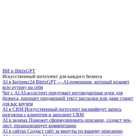
ИИ и BitrixGPT
Искусственный интеллект для каждого бизнеса
AI в Битрикс24
BitrixGPT — AI-помощник, который возьмет
всю рутину на себя
Чат с AI
AI-ассистент придумает нестандартные идеи для
бизнеса, напишет продающий текст рассылки или даже станет
для вас коучем
AI в CRM
Искусственный интеллект расшифрует запись
разговора с клиентом и заполнит CRM
AI в задачах
Поможет сформулировать описание, создаст чек-
лист, проанализирует комментарии
AI в сайтах
Создаст сайт за минуты по вашему описанию