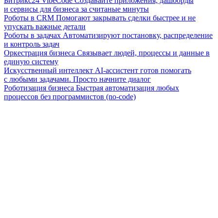
Битрикс24 VibeCode
Создавайте приложения, дашборды
и сервисы для бизнеса за считаные минуты
Роботы в CRM
Помогают закрывать сделки быстрее и не
упускать важные детали
Роботы в задачах
Автоматизируют постановку, распределение
и контроль задач
Оркестрация бизнеса
Связывает людей, процессы и данные в
единую систему
Искусственный интеллект
AI-ассистент готов помогать
с любыми задачами. Просто начните диалог
Роботизация бизнеса
Быстрая автоматизация любых
процессов без программистов (no-code)