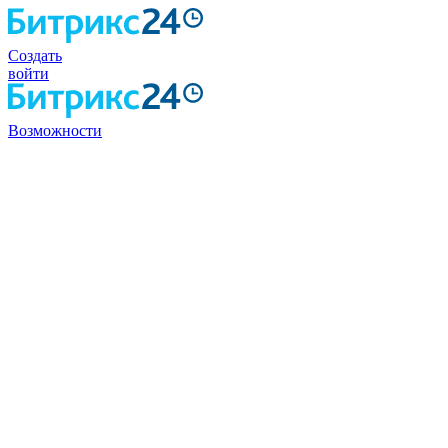
Создать
войти
Возможности