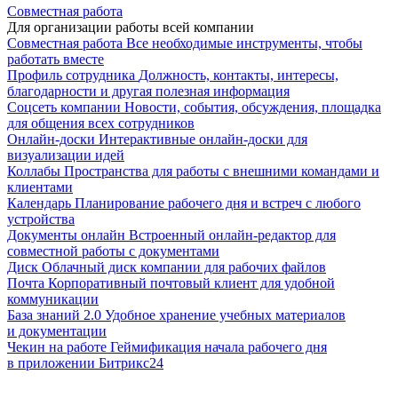
Совместная работа
Для организации работы всей компании
Совместная работа
Все необходимые инструменты, чтобы
работать вместе
Профиль сотрудника
Должность, контакты, интересы,
благодарности и другая полезная информация
Соцсеть компании
Новости, события, обсуждения, площадка
для общения всех сотрудников
Онлайн-доски
Интерактивные онлайн-доски для
визуализации идей
Коллабы
Пространства для работы с внешними командами и
клиентами
Календарь
Планирование рабочего дня и встреч с любого
устройства
Документы онлайн
Встроенный онлайн-редактор для
совместной работы с документами
Диск
Облачный диск компании для рабочих файлов
Почта
Корпоративный почтовый клиент для удобной
коммуникации
База знаний 2.0
Удобное хранение учебных материалов
и документации
Чекин на работе
Геймификация начала рабочего дня
в приложении Битрикс24