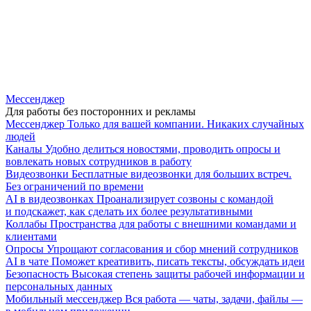
Мессенджер
Для работы без посторонних и рекламы
Мессенджер
Только для вашей компании. Никаких случайных
людей
Каналы
Удобно делиться новостями, проводить опросы и
вовлекать новых сотрудников в работу
Видеозвонки
Бесплатные видеозвонки для больших встреч.
Без ограничений по времени
AI в видеозвонках
Проанализирует созвоны с командой
и подскажет, как сделать их более результативными
Коллабы
Пространства для работы с внешними командами и
клиентами
Опросы
Упрощают согласования и сбор мнений сотрудников
AI в чате
Поможет креативить, писать тексты, обсуждать идеи
Безопасность
Высокая степень защиты рабочей информации и
персональных данных
Мобильный мессенджер
Вся работа — чаты, задачи, файлы —