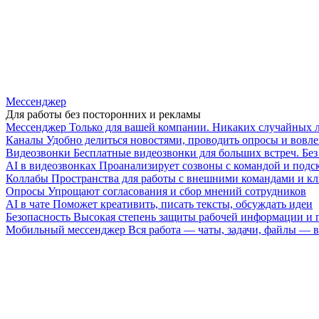
Мессенджер
Для работы без посторонних и рекламы
Мессенджер
Только для вашей компании. Никаких случайных 
Каналы
Удобно делиться новостями, проводить опросы и вовле
Видеозвонки
Бесплатные видеозвонки для больших встреч. Бе
AI в видеозвонках
Проанализирует созвоны с командой и подск
Коллабы
Пространства для работы с внешними командами и к
Опросы
Упрощают согласования и сбор мнений сотрудников
AI в чате
Поможет креативить, писать тексты, обсуждать идеи
Безопасность
Высокая степень защиты рабочей информации и
Мобильный мессенджер
Вся работа — чаты, задачи, файлы —