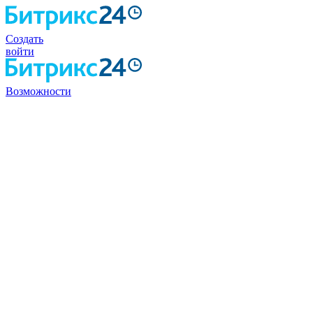
Создать
войти
Возможности