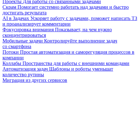
Проекты
Для работы со связанными задачами
Скрам
Помогает системно работать над задачами и быстро
достигать результата
AI в Задачах
Ускоряет работу с задачами, поможет написать ТЗ
и проанализирует комментарии
Фокусировка внимания
Показывает, на чем нужно
сконцентрироваться
Мобильные задачи
Контролируйте выполнение задач
со смартфона
Потоки
Простая автоматизация и саморегуляция процессов в
компании
Коллабы
Пространства для работы с внешними командами
Автоматизация задач
Шаблоны и роботы уменьшат
количество рутины
Миграция из других сервисов