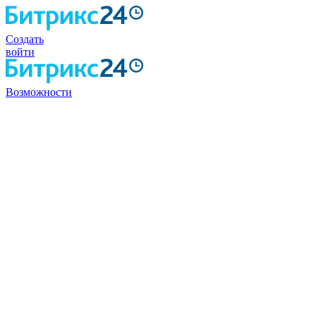
Создать
войти
Возможности