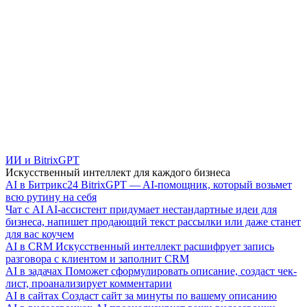
ИИ и BitrixGPT
Искусственный интеллект для каждого бизнеса
AI в Битрикс24
BitrixGPT — AI-помощник, который возьмет
всю рутину на себя
Чат с AI
AI-ассистент придумает нестандартные идеи для
бизнеса, напишет продающий текст рассылки или даже станет
для вас коучем
AI в CRM
Искусственный интеллект расшифрует запись
разговора с клиентом и заполнит CRM
AI в задачах
Поможет сформулировать описание, создаст чек-
лист, проанализирует комментарии
AI в сайтах
Создаст сайт за минуты по вашему описанию