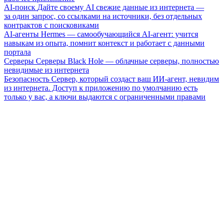
AI-поиск
Дайте своему AI свежие данные из интернета —
за один запрос, со ссылками на источники, без отдельных
контрактов с поисковиками
AI-агенты
Hermes — самообучающийся AI-агент: учится
навыкам из опыта, помнит контекст и работает с данными
портала
Серверы
Серверы Black Hole — облачные серверы, полностью
невидимые из интернета
Безопасность
Сервер, который создаст ваш ИИ-агент, невидим
из интернета. Доступ к приложению по умолчанию есть
только у вас, а ключи выдаются с ограниченными правами