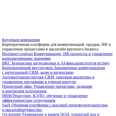
Крупным компаниям
Корпоративная платформа для коммуникаций, продаж, HR и
управления процессами в масштабе крупного бизнеса
Интранет-портал
Коммуникации, HR-процессы и управление
корпоративными знаниями
ВКС
Безопасные видеозвонки и AI-фиксация итогов встреч
Корпоративный мессенджер
Защищенные коммуникации
с интеграцией CRM, задач и видеосвязи
Автоматизация продаж
CRM, сквозная аналитика и
управление продажами в едином контуре
Проектный офис
Управление проектами, задачами
и контролем исполнения
HRM
Рекрутинг, КЭДО, обучение и управление
эффективностью сотрудников
SaaS
Облачная платформа с высокой производительностью
и масштабируемостью
On-premise
Размещение в вашем ЦОД, открытый код и