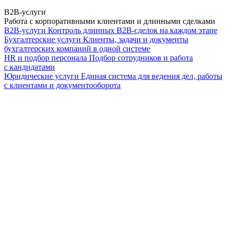
B2B-услуги
Работа с корпоративными клиентами и длинными сделками
B2B-услуги
Контроль длинных B2B-сделок на каждом этапе
Бухгалтерские услуги
Клиенты, задачи и документы
бухгалтерских компаний в одной системе
HR и подбор персонала
Подбор сотрудников и работа
с кандидатами
Юридические услуги
Единая система для ведения дел, работы
с клиентами и документооборота