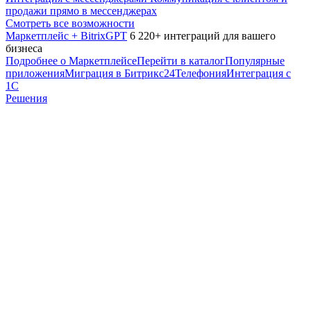
продажи прямо в мессенджерах
Смотреть все возможности
Маркетплейс + BitrixGPT
6 220+ интеграций для вашего
бизнеса
Подробнее о Маркетплейсе
Перейти в каталог
Популярные
приложения
Миграция в Битрикс24
Телефония
Интеграция с
1С
Решения