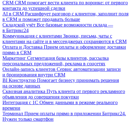
CRM
CRM помогает вести клиента по воронке: от первого
контакта до успешной сделки
AI в CRM
Расшифрует разговор с клиентом, заполнит поля
в CRM и поможет продавать больше
Складской учёт
Все базовые возможности склада —
в Битрикс24
Коммуникация с клиентами
Звонки, письма, чаты с
клиентами на сайте и в мессенджерах сохраняются в CRM
Оплата и Доставка
Прием оплаты и оформление доставки
прямо в CRM
Маркетинг
Сегментация базы клиентов, рассылка
персональных предложений, реклама в соцсетях
Онлайн-запись клиентов
Сервис автоматизации записи
и бронирования внутри CRM
BI Конструктор
Помогает бизнесу принимать решения
на основе данных
Сквозная аналитика
Путь клиента от первого рекламного
объявления до совершения покупки
Интеграция с 1С
Обмен данными в режиме реального
времени
Терминал
Прием оплаты прямо в приложении Битрикс24.
Нужен только смартфон