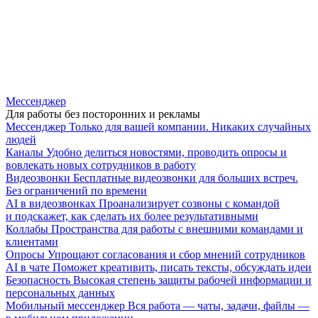
Мессенджер
Для работы без посторонних и рекламы
Мессенджер
Только для вашей компании. Никаких случайных
людей
Каналы
Удобно делиться новостями, проводить опросы и
вовлекать новых сотрудников в работу
Видеозвонки
Бесплатные видеозвонки для больших встреч.
Без ограничений по времени
AI в видеозвонках
Проанализирует созвоны с командой
и подскажет, как сделать их более результативными
Коллабы
Пространства для работы с внешними командами и
клиентами
Опросы
Упрощают согласования и сбор мнений сотрудников
AI в чате
Поможет креативить, писать тексты, обсуждать идеи
Безопасность
Высокая степень защиты рабочей информации и
персональных данных
Мобильный мессенджер
Вся работа — чаты, задачи, файлы —