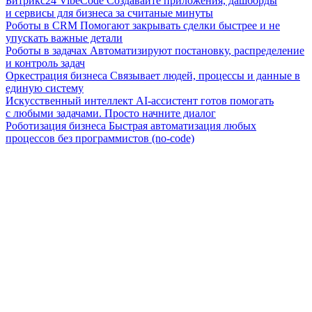
Битрикс24 VibeCode
Создавайте приложения, дашборды
и сервисы для бизнеса за считаные минуты
Роботы в CRM
Помогают закрывать сделки быстрее и не
упускать важные детали
Роботы в задачах
Автоматизируют постановку, распределение
и контроль задач
Оркестрация бизнеса
Связывает людей, процессы и данные в
единую систему
Искусственный интеллект
AI-ассистент готов помогать
с любыми задачами. Просто начните диалог
Роботизация бизнеса
Быстрая автоматизация любых
процессов без программистов (no-code)