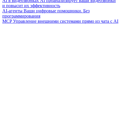
AI в видеозвонках
AI проанализирует ваши видеозвонки
и повысит их эффективность
AI-агенты
Ваши цифровые помощники. Без
программирования
MCP
Управление внешними системами прямо из чата с AI