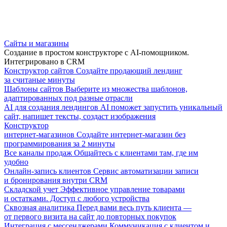
Сайты и магазины
Создание в простом конструкторе с AI-помощником.
Интегрировано в CRM
Конструктор сайтов
Создайте продающий лендинг
за считаные минуты
Шаблоны сайтов
Выберите из множества шаблонов,
адаптированных под разные отрасли
AI для создания лендингов
AI поможет запустить уникальный
сайт, напишет тексты, создаст изображения
Конструктор
интернет-магазинов
Создайте интернет-магазин без
программирования за 2 минуты
Все каналы продаж
Общайтесь с клиентами там, где им
удобно
Онлайн-запись клиентов
Сервис автоматизации записи
и бронирования внутри CRM
Складской учет
Эффективное управление товарами
и остатками. Доступ с любого устройства
Сквозная аналитика
Перед вами весь путь клиента —
от первого визита на сайт до повторных покупок
Интеграция с мессенджерами
Коммуникация с клиентом и