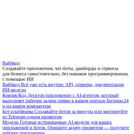
Вайбкод
Создавайте приложения, чат-боты, дашборды и сервисы
для бизнеса самостоятельно, без навыков программирования,
с помощью ИИ
Вайбкод
Всё уже есть внутри: API, серверы, документация,
ИИ-модели
Коворк/Код
Десктоп-приложение с AI-агентом, который
выполняет рабочие задачи прямо в вашем портале Битрикс24
и на вашем компьютере
Бот-платформа
Создавайте ботов за минуты или мигрируйте
из Telegram одним промптом
Модели
Готовые встраиваемые AI-модели для ваших
приложений и ботов. Опишите задачу промптом — получите
рабочее приложение