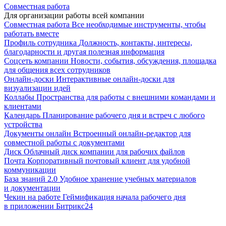
Совместная работа
Для организации работы всей компании
Совместная работа
Все необходимые инструменты, чтобы
работать вместе
Профиль сотрудника
Должность, контакты, интересы,
благодарности и другая полезная информация
Соцсеть компании
Новости, события, обсуждения, площадка
для общения всех сотрудников
Онлайн-доски
Интерактивные онлайн-доски для
визуализации идей
Коллабы
Пространства для работы с внешними командами и
клиентами
Календарь
Планирование рабочего дня и встреч с любого
устройства
Документы онлайн
Встроенный онлайн-редактор для
совместной работы с документами
Диск
Облачный диск компании для рабочих файлов
Почта
Корпоративный почтовый клиент для удобной
коммуникации
База знаний 2.0
Удобное хранение учебных материалов
и документации
Чекин на работе
Геймификация начала рабочего дня
в приложении Битрикс24