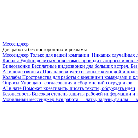
Мессенджер
Для работы без посторонних и рекламы
Мессенджер
Только для вашей компании. Никаких случайных 
Каналы
Удобно делиться новостями, проводить опросы и вовле
Видеозвонки
Бесплатные видеозвонки для больших встреч. Бе
AI в видеозвонках
Проанализирует созвоны с командой и подск
Коллабы
Пространства для работы с внешними командами и к
Опросы
Упрощают согласования и сбор мнений сотрудников
AI в чате
Поможет креативить, писать тексты, обсуждать идеи
Безопасность
Высокая степень защиты рабочей информации и
Мобильный мессенджер
Вся работа — чаты, задачи, файлы —