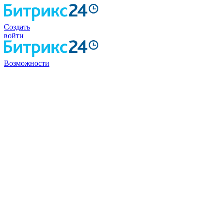
Создать
войти
Возможности