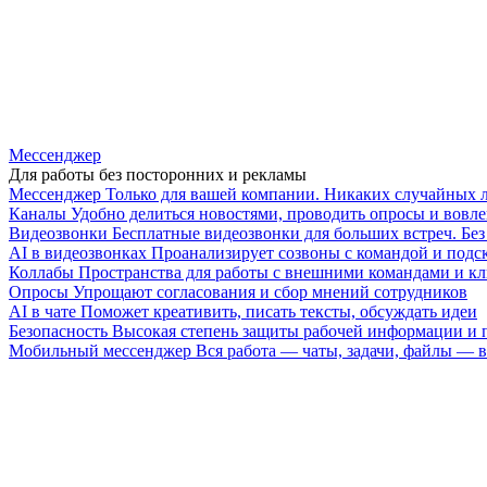
Мессенджер
Для работы без посторонних и рекламы
Мессенджер
Только для вашей компании. Никаких случайных 
Каналы
Удобно делиться новостями, проводить опросы и вовле
Видеозвонки
Бесплатные видеозвонки для больших встреч. Бе
AI в видеозвонках
Проанализирует созвоны с командой и подск
Коллабы
Пространства для работы с внешними командами и к
Опросы
Упрощают согласования и сбор мнений сотрудников
AI в чате
Поможет креативить, писать тексты, обсуждать идеи
Безопасность
Высокая степень защиты рабочей информации и
Мобильный мессенджер
Вся работа — чаты, задачи, файлы —