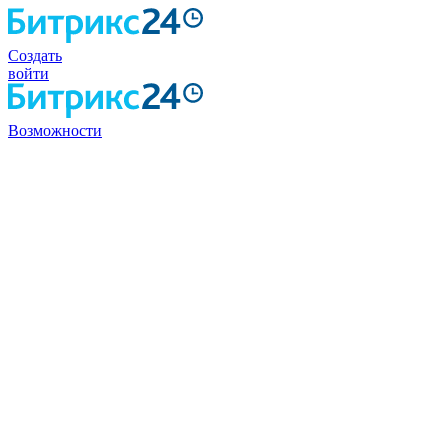
Создать
войти
Возможности