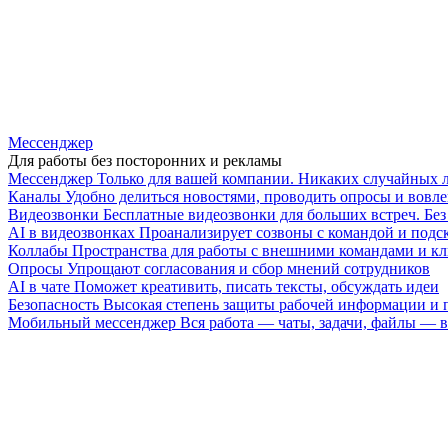
Мессенджер
Для работы без посторонних и рекламы
Мессенджер
Только для вашей компании. Никаких случайных 
Каналы
Удобно делиться новостями, проводить опросы и вовле
Видеозвонки
Бесплатные видеозвонки для больших встреч. Бе
AI в видеозвонках
Проанализирует созвоны с командой и подск
Коллабы
Пространства для работы с внешними командами и к
Опросы
Упрощают согласования и сбор мнений сотрудников
AI в чате
Поможет креативить, писать тексты, обсуждать идеи
Безопасность
Высокая степень защиты рабочей информации и
Мобильный мессенджер
Вся работа — чаты, задачи, файлы —