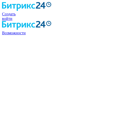
Создать
войти
Возможности