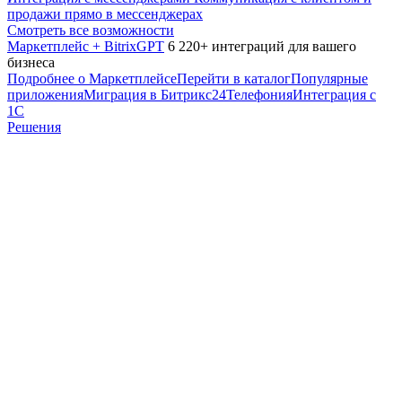
продажи прямо в мессенджерах
Смотреть все возможности
Маркетплейс + BitrixGPT
6 220+ интеграций для вашего
бизнеса
Подробнее о Маркетплейсе
Перейти в каталог
Популярные
приложения
Миграция в Битрикс24
Телефония
Интеграция с
1С
Решения