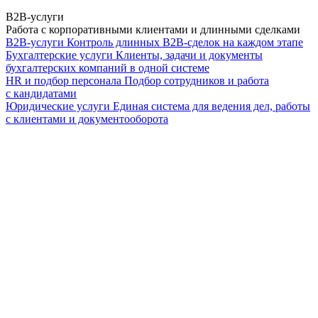
B2B-услуги
Работа с корпоративными клиентами и длинными сделками
B2B-услуги
Контроль длинных B2B-сделок на каждом этапе
Бухгалтерские услуги
Клиенты, задачи и документы
бухгалтерских компаний в одной системе
HR и подбор персонала
Подбор сотрудников и работа
с кандидатами
Юридические услуги
Единая система для ведения дел, работы
с клиентами и документооборота