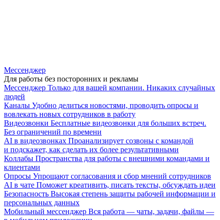
Мессенджер
Для работы без посторонних и рекламы
Мессенджер
Только для вашей компании. Никаких случайных
людей
Каналы
Удобно делиться новостями, проводить опросы и
вовлекать новых сотрудников в работу
Видеозвонки
Бесплатные видеозвонки для больших встреч.
Без ограничений по времени
AI в видеозвонках
Проанализирует созвоны с командой
и подскажет, как сделать их более результативными
Коллабы
Пространства для работы с внешними командами и
клиентами
Опросы
Упрощают согласования и сбор мнений сотрудников
AI в чате
Поможет креативить, писать тексты, обсуждать идеи
Безопасность
Высокая степень защиты рабочей информации и
персональных данных
Мобильный мессенджер
Вся работа — чаты, задачи, файлы —