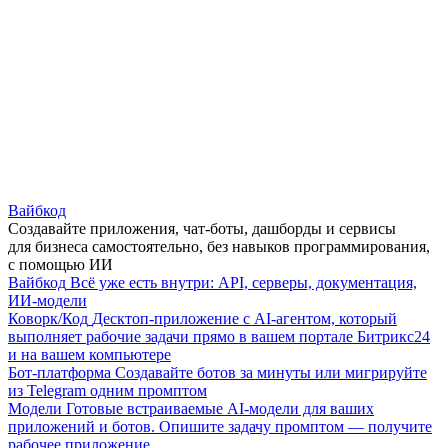
Вайбкод
Создавайте приложения, чат-боты, дашборды и сервисы
для бизнеса самостоятельно, без навыков программирования,
с помощью ИИ
Вайбкод
Всё уже есть внутри: API, серверы, документация,
ИИ-модели
Коворк/Код
Десктоп-приложение с AI-агентом, который
выполняет рабочие задачи прямо в вашем портале Битрикс24
и на вашем компьютере
Бот-платформа
Создавайте ботов за минуты или мигрируйте
из Telegram одним промптом
Модели
Готовые встраиваемые AI-модели для ваших
приложений и ботов. Опишите задачу промптом — получите
рабочее приложение