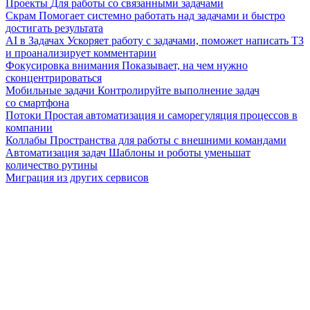
Проекты
Для работы со связанными задачами
Скрам
Помогает системно работать над задачами и быстро
достигать результата
AI в Задачах
Ускоряет работу с задачами, поможет написать ТЗ
и проанализирует комментарии
Фокусировка внимания
Показывает, на чем нужно
сконцентрироваться
Мобильные задачи
Контролируйте выполнение задач
со смартфона
Потоки
Простая автоматизация и саморегуляция процессов в
компании
Коллабы
Пространства для работы с внешними командами
Автоматизация задач
Шаблоны и роботы уменьшат
количество рутины
Миграция из других сервисов