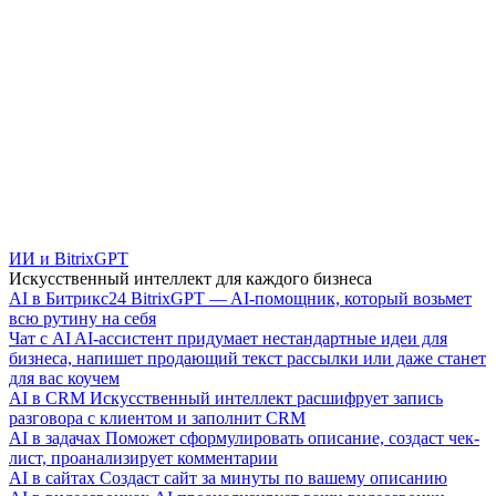
ИИ и BitrixGPT
Искусственный интеллект для каждого бизнеса
AI в Битрикс24
BitrixGPT — AI-помощник, который возьмет
всю рутину на себя
Чат с AI
AI-ассистент придумает нестандартные идеи для
бизнеса, напишет продающий текст рассылки или даже станет
для вас коучем
AI в CRM
Искусственный интеллект расшифрует запись
разговора с клиентом и заполнит CRM
AI в задачах
Поможет сформулировать описание, создаст чек-
лист, проанализирует комментарии
AI в сайтах
Создаст сайт за минуты по вашему описанию