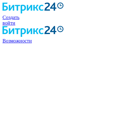
Создать
войти
Возможности