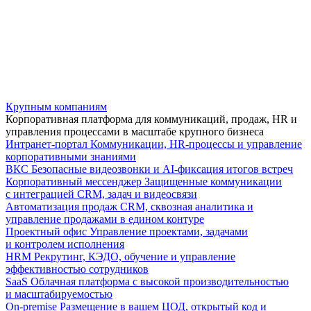
Крупным компаниям
Корпоративная платформа для коммуникаций, продаж, HR и
управления процессами в масштабе крупного бизнеса
Интранет-портал
Коммуникации, HR-процессы и управление
корпоративными знаниями
ВКС
Безопасные видеозвонки и AI-фиксация итогов встреч
Корпоративный мессенджер
Защищенные коммуникации
с интеграцией CRM, задач и видеосвязи
Автоматизация продаж
CRM, сквозная аналитика и
управление продажами в едином контуре
Проектный офис
Управление проектами, задачами
и контролем исполнения
HRM
Рекрутинг, КЭДО, обучение и управление
эффективностью сотрудников
SaaS
Облачная платформа с высокой производительностью
и масштабируемостью
On-premise
Размещение в вашем ЦОД, открытый код и