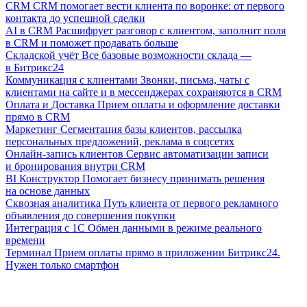
CRM
CRM помогает вести клиента по воронке: от первого
контакта до успешной сделки
AI в CRM
Расшифрует разговор с клиентом, заполнит поля
в CRM и поможет продавать больше
Складской учёт
Все базовые возможности склада —
в Битрикс24
Коммуникация с клиентами
Звонки, письма, чаты с
клиентами на сайте и в мессенджерах сохраняются в CRM
Оплата и Доставка
Прием оплаты и оформление доставки
прямо в CRM
Маркетинг
Сегментация базы клиентов, рассылка
персональных предложений, реклама в соцсетях
Онлайн-запись клиентов
Сервис автоматизации записи
и бронирования внутри CRM
BI Конструктор
Помогает бизнесу принимать решения
на основе данных
Сквозная аналитика
Путь клиента от первого рекламного
объявления до совершения покупки
Интеграция с 1С
Обмен данными в режиме реального
времени
Терминал
Прием оплаты прямо в приложении Битрикс24.
Нужен только смартфон