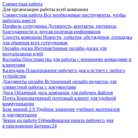
Совместная работа
Для организации работы всей компании
Совместная работа
Все необходимые инструменты, чтобы
работать вместе
Профиль сотрудника
Должность, контакты, интересы,
благодарности и другая полезная информация
Соцсеть компании
Новости, события, обсуждения, площадка
для общения всех сотрудников
Онлайн-доски
Интерактивные онлайн-доски для
визуализации идей
Коллабы
Пространства для работы с внешними командами и
клиентами
Календарь
Планирование рабочего дня и встреч с любого
устройства
Документы онлайн
Встроенный онлайн-редактор для
совместной работы с документами
Диск
Облачный диск компании для рабочих файлов
Почта
Корпоративный почтовый клиент для удобной
коммуникации
База знаний 2.0
Удобное хранение учебных материалов
и документации
Чекин на работе
Геймификация начала рабочего дня
в приложении Битрикс24