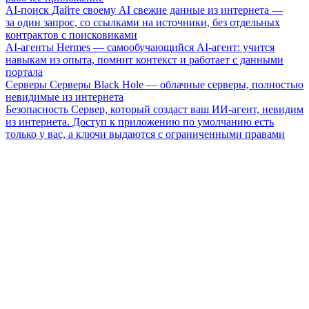
AI-поиск
Дайте своему AI свежие данные из интернета —
за один запрос, со ссылками на источники, без отдельных
контрактов с поисковиками
AI-агенты
Hermes — самообучающийся AI-агент: учится
навыкам из опыта, помнит контекст и работает с данными
портала
Серверы
Серверы Black Hole — облачные серверы, полностью
невидимые из интернета
Безопасность
Сервер, который создаст ваш ИИ-агент, невидим
из интернета. Доступ к приложению по умолчанию есть
только у вас, а ключи выдаются с ограниченными правами