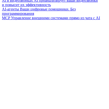
AI в видеозвонках
AI проанализирует ваши видеозвонки
и повысит их эффективность
AI-агенты
Ваши цифровые помощники. Без
программирования
MCP
Управление внешними системами прямо из чата с AI