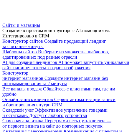
Сайты и магазины
Создание в простом конструкторе с AI-помощником.
Интегрировано в CRM
Конструктор сайтов
Создайте продающий лендинг
за считаные минуты
Шаблоны сайтов
Выберите из множества шаблонов,
адаптированных под разные отрасли
AI для создания лендингов
AI поможет запустить уникальный
сайт, напишет тексты, создаст изображения
Конструктор
интернет-магазинов
Создайте интернет-магазин без
программирования за 2 минуты
Все каналы продаж
Общайтесь с клиентами там, где им
удобно
Онлайн-запись клиентов
Сервис автоматизации записи
и бронирования внутри CRM
Складской учет
Эффективное управление товарами
и остатками. Доступ с любого устройства
Сквозная аналитика
Перед вами весь путь клиента —
от первого визита на сайт до повторных покупок
Интеграция с мессенджерами
Коммуникация с клиентом и