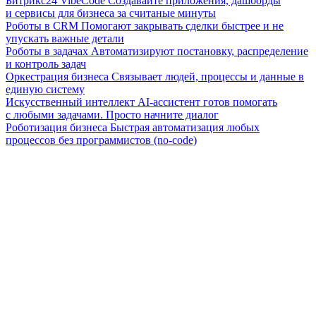
Битрикс24 VibeCode
Создавайте приложения, дашборды
и сервисы для бизнеса за считаные минуты
Роботы в CRM
Помогают закрывать сделки быстрее и не
упускать важные детали
Роботы в задачах
Автоматизируют постановку, распределение
и контроль задач
Оркестрация бизнеса
Связывает людей, процессы и данные в
единую систему
Искусственный интеллект
AI-ассистент готов помогать
с любыми задачами. Просто начните диалог
Роботизация бизнеса
Быстрая автоматизация любых
процессов без программистов (no-code)