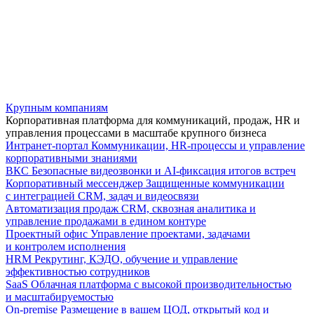
Крупным компаниям
Корпоративная платформа для коммуникаций, продаж, HR и
управления процессами в масштабе крупного бизнеса
Интранет-портал
Коммуникации, HR-процессы и управление
корпоративными знаниями
ВКС
Безопасные видеозвонки и AI-фиксация итогов встреч
Корпоративный мессенджер
Защищенные коммуникации
с интеграцией CRM, задач и видеосвязи
Автоматизация продаж
CRM, сквозная аналитика и
управление продажами в едином контуре
Проектный офис
Управление проектами, задачами
и контролем исполнения
HRM
Рекрутинг, КЭДО, обучение и управление
эффективностью сотрудников
SaaS
Облачная платформа с высокой производительностью
и масштабируемостью
On-premise
Размещение в вашем ЦОД, открытый код и