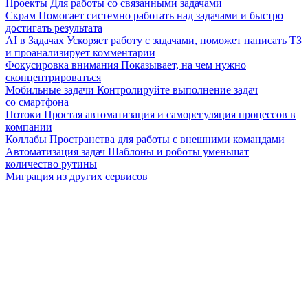
Проекты
Для работы со связанными задачами
Скрам
Помогает системно работать над задачами и быстро
достигать результата
AI в Задачах
Ускоряет работу с задачами, поможет написать ТЗ
и проанализирует комментарии
Фокусировка внимания
Показывает, на чем нужно
сконцентрироваться
Мобильные задачи
Контролируйте выполнение задач
со смартфона
Потоки
Простая автоматизация и саморегуляция процессов в
компании
Коллабы
Пространства для работы с внешними командами
Автоматизация задач
Шаблоны и роботы уменьшат
количество рутины
Миграция из других сервисов