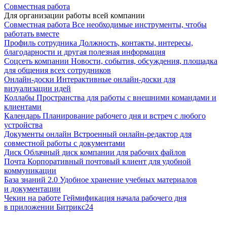
Совместная работа
Для организации работы всей компании
Совместная работа
Все необходимые инструменты, чтобы
работать вместе
Профиль сотрудника
Должность, контакты, интересы,
благодарности и другая полезная информация
Соцсеть компании
Новости, события, обсуждения, площадка
для общения всех сотрудников
Онлайн-доски
Интерактивные онлайн-доски для
визуализации идей
Коллабы
Пространства для работы с внешними командами и
клиентами
Календарь
Планирование рабочего дня и встреч с любого
устройства
Документы онлайн
Встроенный онлайн-редактор для
совместной работы с документами
Диск
Облачный диск компании для рабочих файлов
Почта
Корпоративный почтовый клиент для удобной
коммуникации
База знаний 2.0
Удобное хранение учебных материалов
и документации
Чекин на работе
Геймификация начала рабочего дня
в приложении Битрикс24