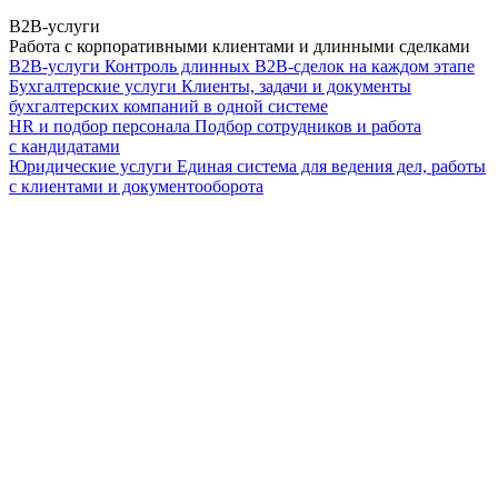
B2B-услуги
Работа с корпоративными клиентами и длинными сделками
B2B-услуги
Контроль длинных B2B-сделок на каждом этапе
Бухгалтерские услуги
Клиенты, задачи и документы
бухгалтерских компаний в одной системе
HR и подбор персонала
Подбор сотрудников и работа
с кандидатами
Юридические услуги
Единая система для ведения дел, работы
с клиентами и документооборота