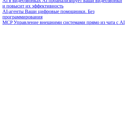
AI в видеозвонках
AI проанализирует ваши видеозвонки
и повысит их эффективность
AI-агенты
Ваши цифровые помощники. Без
программирования
MCP
Управление внешними системами прямо из чата с AI