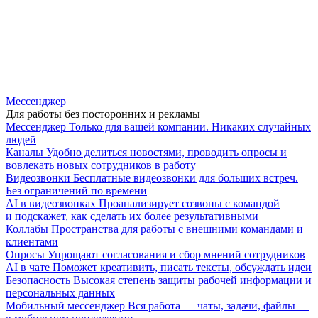
Мессенджер
Для работы без посторонних и рекламы
Мессенджер
Только для вашей компании. Никаких случайных
людей
Каналы
Удобно делиться новостями, проводить опросы и
вовлекать новых сотрудников в работу
Видеозвонки
Бесплатные видеозвонки для больших встреч.
Без ограничений по времени
AI в видеозвонках
Проанализирует созвоны с командой
и подскажет, как сделать их более результативными
Коллабы
Пространства для работы с внешними командами и
клиентами
Опросы
Упрощают согласования и сбор мнений сотрудников
AI в чате
Поможет креативить, писать тексты, обсуждать идеи
Безопасность
Высокая степень защиты рабочей информации и
персональных данных
Мобильный мессенджер
Вся работа — чаты, задачи, файлы —