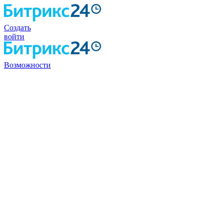
Создать
войти
Возможности