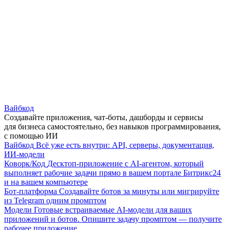
Вайбкод
Создавайте приложения, чат-боты, дашборды и сервисы
для бизнеса самостоятельно, без навыков программирования,
с помощью ИИ
Вайбкод
Всё уже есть внутри: API, серверы, документация,
ИИ-модели
Коворк/Код
Десктоп-приложение с AI-агентом, который
выполняет рабочие задачи прямо в вашем портале Битрикс24
и на вашем компьютере
Бот-платформа
Создавайте ботов за минуты или мигрируйте
из Telegram одним промптом
Модели
Готовые встраиваемые AI-модели для ваших
приложений и ботов. Опишите задачу промптом — получите
рабочее приложение