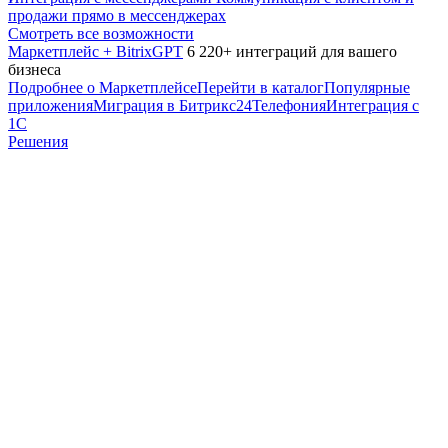
продажи прямо в мессенджерах
Смотреть все возможности
Маркетплейс + BitrixGPT
6 220+ интеграций для вашего
бизнеса
Подробнее о Маркетплейсе
Перейти в каталог
Популярные
приложения
Миграция в Битрикс24
Телефония
Интеграция с
1С
Решения