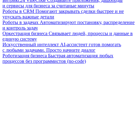
Битрикс24 VibeCode
Создавайте приложения, дашборды
и сервисы для бизнеса за считаные минуты
Роботы в CRM
Помогают закрывать сделки быстрее и не
упускать важные детали
Роботы в задачах
Автоматизируют постановку, распределение
и контроль задач
Оркестрация бизнеса
Связывает людей, процессы и данные в
единую систему
Искусственный интеллект
AI-ассистент готов помогать
с любыми задачами. Просто начните диалог
Роботизация бизнеса
Быстрая автоматизация любых
процессов без программистов (no-code)