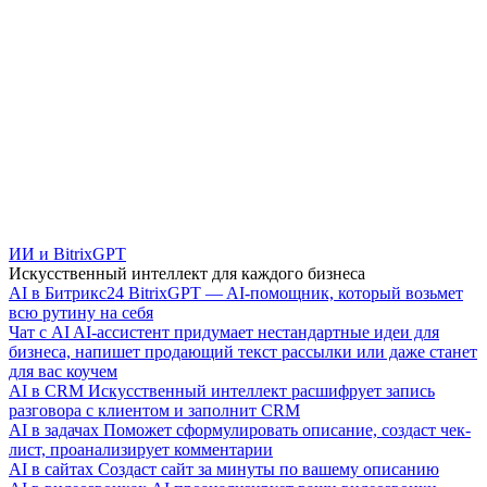
ИИ и BitrixGPT
Искусственный интеллект для каждого бизнеса
AI в Битрикс24
BitrixGPT — AI-помощник, который возьмет
всю рутину на себя
Чат с AI
AI-ассистент придумает нестандартные идеи для
бизнеса, напишет продающий текст рассылки или даже станет
для вас коучем
AI в CRM
Искусственный интеллект расшифрует запись
разговора с клиентом и заполнит CRM
AI в задачах
Поможет сформулировать описание, создаст чек-
лист, проанализирует комментарии
AI в сайтах
Создаст сайт за минуты по вашему описанию