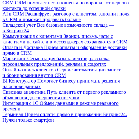
CRM
CRM помогает вести клиента по воронке: от первого
контакта до успешной сделки
AI в CRM
Расшифрует разговор с клиентом, заполнит поля
в CRM и поможет продавать больше
Складской учёт
Все базовые возможности склада —
в Битрикс24
Коммуникация с клиентами
Звонки, письма, чаты с
клиентами на сайте и в мессенджерах сохраняются в CRM
Оплата и Доставка
Прием оплаты и оформление доставки
прямо в CRM
Маркетинг
Сегментация базы клиентов, рассылка
персональных предложений, реклама в соцсетях
Онлайн-запись клиентов
Сервис автоматизации записи
и бронирования внутри CRM
BI Конструктор
Помогает бизнесу принимать решения
на основе данных
Сквозная аналитика
Путь клиента от первого рекламного
объявления до совершения покупки
Интеграция с 1С
Обмен данными в режиме реального
времени
Терминал
Прием оплаты прямо в приложении Битрикс24.
Нужен только смартфон