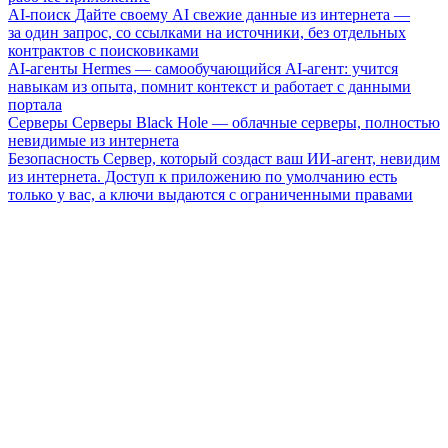
AI-поиск
Дайте своему AI свежие данные из интернета —
за один запрос, со ссылками на источники, без отдельных
контрактов с поисковиками
AI-агенты
Hermes — самообучающийся AI-агент: учится
навыкам из опыта, помнит контекст и работает с данными
портала
Серверы
Серверы Black Hole — облачные серверы, полностью
невидимые из интернета
Безопасность
Сервер, который создаст ваш ИИ-агент, невидим
из интернета. Доступ к приложению по умолчанию есть
только у вас, а ключи выдаются с ограниченными правами