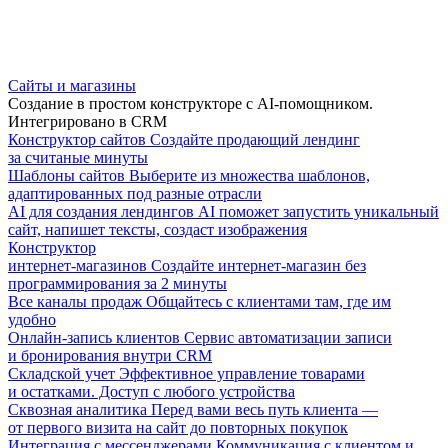
Сайты и магазины
Создание в простом конструкторе с AI-помощником.
Интегрировано в CRM
Конструктор сайтов
Создайте продающий лендинг
за считаные минуты
Шаблоны сайтов
Выберите из множества шаблонов,
адаптированных под разные отрасли
AI для создания лендингов
AI поможет запустить уникальный
сайт, напишет тексты, создаст изображения
Конструктор
интернет-магазинов
Создайте интернет-магазин без
программирования за 2 минуты
Все каналы продаж
Общайтесь с клиентами там, где им
удобно
Онлайн-запись клиентов
Сервис автоматизации записи
и бронирования внутри CRM
Складской учет
Эффективное управление товарами
и остатками. Доступ с любого устройства
Сквозная аналитика
Перед вами весь путь клиента —
от первого визита на сайт до повторных покупок
Интеграция с мессенджерами
Коммуникация с клиентом и