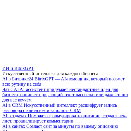
ИИ и BitrixGPT
Искусственный интеллект для каждого бизнеса
AI в Битрикс24
BitrixGPT — AI-помощник, который возьмет
всю рутину на себя
Чат с AI
AI-ассистент придумает нестандартные идеи для
бизнеса, напишет продающий текст рассылки или даже станет
для вас коучем
AI в CRM
Искусственный интеллект расшифрует запись
разговора с клиентом и заполнит CRM
AI в задачах
Поможет сформулировать описание, создаст чек-
лист, проанализирует комментарии
AI в сайтах
Создаст сайт за минуты по вашему описанию