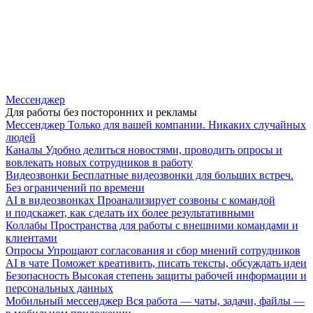
Мессенджер
Для работы без посторонних и рекламы
Мессенджер
Только для вашей компании. Никаких случайных
людей
Каналы
Удобно делиться новостями, проводить опросы и
вовлекать новых сотрудников в работу
Видеозвонки
Бесплатные видеозвонки для больших встреч.
Без ограничений по времени
AI в видеозвонках
Проанализирует созвоны с командой
и подскажет, как сделать их более результативными
Коллабы
Пространства для работы с внешними командами и
клиентами
Опросы
Упрощают согласования и сбор мнений сотрудников
AI в чате
Поможет креативить, писать тексты, обсуждать идеи
Безопасность
Высокая степень защиты рабочей информации и
персональных данных
Мобильный мессенджер
Вся работа — чаты, задачи, файлы —