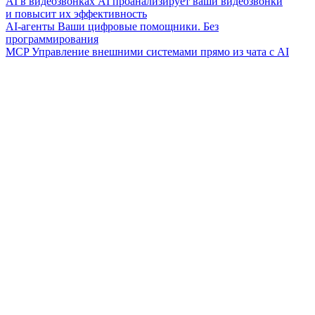
AI в видеозвонках
AI проанализирует ваши видеозвонки
и повысит их эффективность
AI-агенты
Ваши цифровые помощники. Без
программирования
MCP
Управление внешними системами прямо из чата с AI