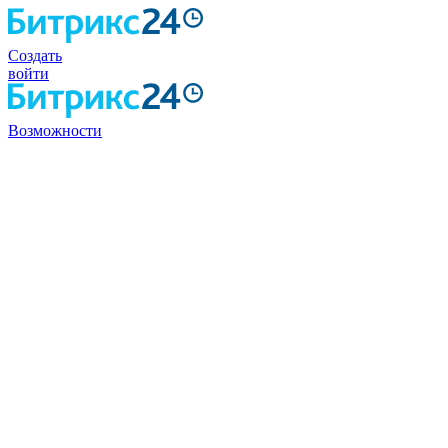
Создать
войти
Возможности