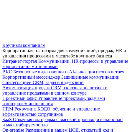
Крупным компаниям
Корпоративная платформа для коммуникаций, продаж, HR и
управления процессами в масштабе крупного бизнеса
Интранет-портал
Коммуникации, HR-процессы и управление
корпоративными знаниями
ВКС
Безопасные видеозвонки и AI-фиксация итогов встреч
Корпоративный мессенджер
Защищенные коммуникации
с интеграцией CRM, задач и видеосвязи
Автоматизация продаж
CRM, сквозная аналитика и
управление продажами в едином контуре
Проектный офис
Управление проектами, задачами
и контролем исполнения
HRM
Рекрутинг, КЭДО, обучение и управление
эффективностью сотрудников
SaaS
Облачная платформа с высокой производительностью
и масштабируемостью
On-premise
Размещение в вашем ЦОД, открытый код и