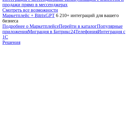
продажи прямо в мессенджерах
Смотреть все возможности
Маркетплейс + BitrixGPT
6 210+ интеграций для вашего
бизнеса
Подробнее о Маркетплейсе
Перейти в каталог
Популярные
приложения
Миграция в Битрикс24
Телефония
Интеграция с
1С
Решения