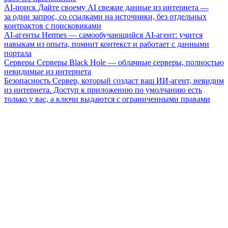
AI-поиск
Дайте своему AI свежие данные из интернета —
за один запрос, со ссылками на источники, без отдельных
контрактов с поисковиками
AI-агенты
Hermes — самообучающийся AI-агент: учится
навыкам из опыта, помнит контекст и работает с данными
портала
Серверы
Серверы Black Hole — облачные серверы, полностью
невидимые из интернета
Безопасность
Сервер, который создаст ваш ИИ-агент, невидим
из интернета. Доступ к приложению по умолчанию есть
только у вас, а ключи выдаются с ограниченными правами