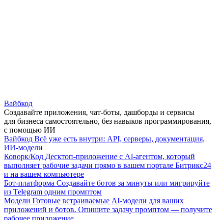
Вайбкод
Создавайте приложения, чат-боты, дашборды и сервисы
для бизнеса самостоятельно, без навыков программирования,
с помощью ИИ
Вайбкод
Всё уже есть внутри: API, серверы, документация,
ИИ-модели
Коворк/Код
Десктоп-приложение с AI-агентом, который
выполняет рабочие задачи прямо в вашем портале Битрикс24
и на вашем компьютере
Бот-платформа
Создавайте ботов за минуты или мигрируйте
из Telegram одним промптом
Модели
Готовые встраиваемые AI-модели для ваших
приложений и ботов. Опишите задачу промптом — получите
рабочее приложение