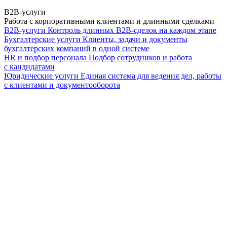
B2B-услуги
Работа с корпоративными клиентами и длинными сделками
B2B-услуги
Контроль длинных B2B-сделок на каждом этапе
Бухгалтерские услуги
Клиенты, задачи и документы
бухгалтерских компаний в одной системе
HR и подбор персонала
Подбор сотрудников и работа
с кандидатами
Юридические услуги
Единая система для ведения дел, работы
с клиентами и документооборота