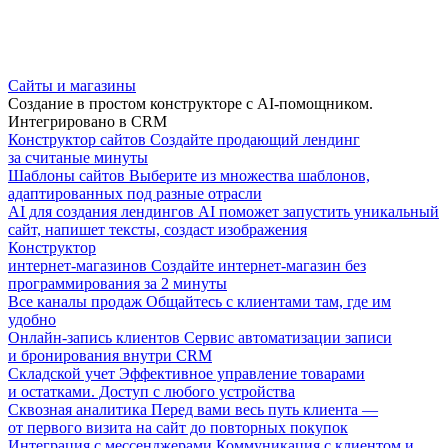
Сайты и магазины
Создание в простом конструкторе с AI-помощником.
Интегрировано в CRM
Конструктор сайтов
Создайте продающий лендинг
за считаные минуты
Шаблоны сайтов
Выберите из множества шаблонов,
адаптированных под разные отрасли
AI для создания лендингов
AI поможет запустить уникальный
сайт, напишет тексты, создаст изображения
Конструктор
интернет-магазинов
Создайте интернет-магазин без
программирования за 2 минуты
Все каналы продаж
Общайтесь с клиентами там, где им
удобно
Онлайн-запись клиентов
Сервис автоматизации записи
и бронирования внутри CRM
Складской учет
Эффективное управление товарами
и остатками. Доступ с любого устройства
Сквозная аналитика
Перед вами весь путь клиента —
от первого визита на сайт до повторных покупок
Интеграция с мессенджерами
Коммуникация с клиентом и