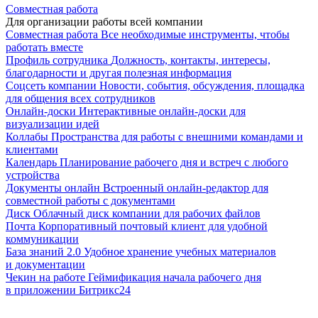
Совместная работа
Для организации работы всей компании
Совместная работа
Все необходимые инструменты, чтобы
работать вместе
Профиль сотрудника
Должность, контакты, интересы,
благодарности и другая полезная информация
Соцсеть компании
Новости, события, обсуждения, площадка
для общения всех сотрудников
Онлайн-доски
Интерактивные онлайн-доски для
визуализации идей
Коллабы
Пространства для работы с внешними командами и
клиентами
Календарь
Планирование рабочего дня и встреч с любого
устройства
Документы онлайн
Встроенный онлайн-редактор для
совместной работы с документами
Диск
Облачный диск компании для рабочих файлов
Почта
Корпоративный почтовый клиент для удобной
коммуникации
База знаний 2.0
Удобное хранение учебных материалов
и документации
Чекин на работе
Геймификация начала рабочего дня
в приложении Битрикс24