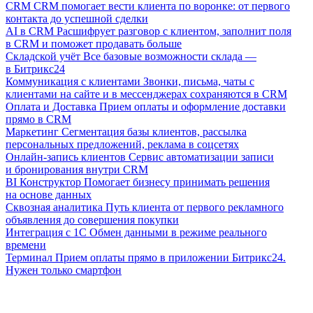
CRM
CRM помогает вести клиента по воронке: от первого
контакта до успешной сделки
AI в CRM
Расшифрует разговор с клиентом, заполнит поля
в CRM и поможет продавать больше
Складской учёт
Все базовые возможности склада —
в Битрикс24
Коммуникация с клиентами
Звонки, письма, чаты с
клиентами на сайте и в мессенджерах сохраняются в CRM
Оплата и Доставка
Прием оплаты и оформление доставки
прямо в CRM
Маркетинг
Сегментация базы клиентов, рассылка
персональных предложений, реклама в соцсетях
Онлайн-запись клиентов
Сервис автоматизации записи
и бронирования внутри CRM
BI Конструктор
Помогает бизнесу принимать решения
на основе данных
Сквозная аналитика
Путь клиента от первого рекламного
объявления до совершения покупки
Интеграция с 1С
Обмен данными в режиме реального
времени
Терминал
Прием оплаты прямо в приложении Битрикс24.
Нужен только смартфон