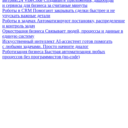
Битрикс24 VibeCode
Создавайте приложения, дашборды
и сервисы для бизнеса за считаные минуты
Роботы в CRM
Помогают закрывать сделки быстрее и не
упускать важные детали
Роботы в задачах
Автоматизируют постановку, распределение
и контроль задач
Оркестрация бизнеса
Связывает людей, процессы и данные в
единую систему
Искусственный интеллект
AI-ассистент готов помогать
с любыми задачами. Просто начните диалог
Роботизация бизнеса
Быстрая автоматизация любых
процессов без программистов (no-code)