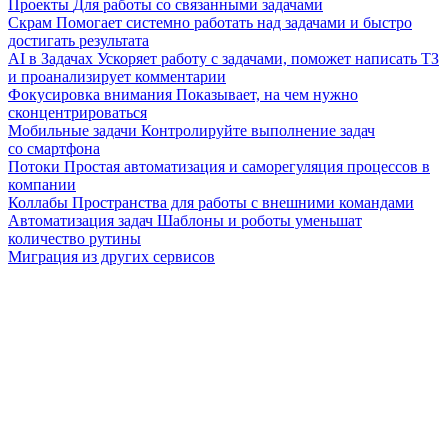
Проекты
Для работы со связанными задачами
Скрам
Помогает системно работать над задачами и быстро
достигать результата
AI в Задачах
Ускоряет работу с задачами, поможет написать ТЗ
и проанализирует комментарии
Фокусировка внимания
Показывает, на чем нужно
сконцентрироваться
Мобильные задачи
Контролируйте выполнение задач
со смартфона
Потоки
Простая автоматизация и саморегуляция процессов в
компании
Коллабы
Пространства для работы с внешними командами
Автоматизация задач
Шаблоны и роботы уменьшат
количество рутины
Миграция из других сервисов