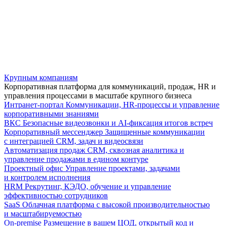
Крупным компаниям
Корпоративная платформа для коммуникаций, продаж, HR и
управления процессами в масштабе крупного бизнеса
Интранет-портал
Коммуникации, HR-процессы и управление
корпоративными знаниями
ВКС
Безопасные видеозвонки и AI-фиксация итогов встреч
Корпоративный мессенджер
Защищенные коммуникации
с интеграцией CRM, задач и видеосвязи
Автоматизация продаж
CRM, сквозная аналитика и
управление продажами в едином контуре
Проектный офис
Управление проектами, задачами
и контролем исполнения
HRM
Рекрутинг, КЭДО, обучение и управление
эффективностью сотрудников
SaaS
Облачная платформа с высокой производительностью
и масштабируемостью
On-premise
Размещение в вашем ЦОД, открытый код и