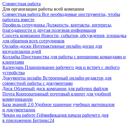
Совместная работа
Для организации работы всей компании
Совместная работа
Все необходимые инструменты, чтобы
работать вместе
Профиль сотрудника
Должность, контакты, интересы,
благодарности и другая полезная информация
Соцсеть компании
Новости, события, обсуждения, площадка
для общения всех сотрудников
Онлайн-доски
Интерактивные онлайн-доски для
визуализации идей
Коллабы
Пространства для работы с внешними командами и
клиентами
Календарь
Планирование рабочего дня и встреч с любого
устройства
Документы онлайн
Встроенный онлайн-редактор для
совместной работы с документами
Диск
Облачный диск компании для рабочих файлов
Почта
Корпоративный почтовый клиент для удобной
коммуникации
База знаний 2.0
Удобное хранение учебных материалов
и документации
Чекин на работе
Геймификация начала рабочего дня
в приложении Битрикс24