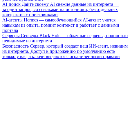
AI-поиск
Дайте своему AI свежие данные из интернета —
за один запрос, со ссылками на источники, без отдельных
контрактов с поисковиками
AI-агенты
Hermes — самообучающийся AI-агент: учится
навыкам из опыта, помнит контекст и работает с данными
портала
Серверы
Серверы Black Hole — облачные серверы, полностью
невидимые из интернета
Безопасность
Сервер, который создаст ваш ИИ-агент, невидим
из интернета. Доступ к приложению по умолчанию есть
только у вас, а ключи выдаются с ограниченными правами