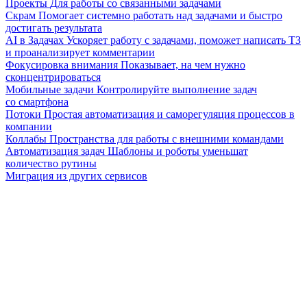
Проекты
Для работы со связанными задачами
Скрам
Помогает системно работать над задачами и быстро
достигать результата
AI в Задачах
Ускоряет работу с задачами, поможет написать ТЗ
и проанализирует комментарии
Фокусировка внимания
Показывает, на чем нужно
сконцентрироваться
Мобильные задачи
Контролируйте выполнение задач
со смартфона
Потоки
Простая автоматизация и саморегуляция процессов в
компании
Коллабы
Пространства для работы с внешними командами
Автоматизация задач
Шаблоны и роботы уменьшат
количество рутины
Миграция из других сервисов