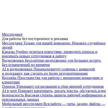
Мессенджер
Для работы без посторонних и рекламы
Мессенджер
Только для вашей компании. Никаких случайных
людей
Каналы
Удобно делиться новостями, проводить опросы и
вовлекать новых сотрудников в работу
Видеозвонки
Бесплатные видеозвонки для больших встреч.
Без ограничений по времени
AI в видеозвонках
Проанализирует созвоны с командой
и подскажет, как сделать их более результативными
Коллабы
Пространства для работы с внешними командами и
клиентами
Опросы
Упрощают согласования и сбор мнений сотрудников
AI в чате
Поможет креативить, писать тексты, обсуждать идеи
Безопасность
Высокая степень защиты рабочей информации и
персональных данных
Мобильный мессенджер
Вся работа — чаты, задачи, файлы —