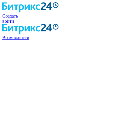
Создать
войти
Возможности