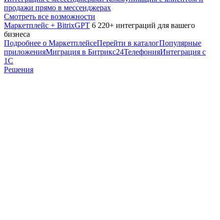
продажи прямо в мессенджерах
Смотреть все возможности
Маркетплейс + BitrixGPT
6 220+ интеграций для вашего
бизнеса
Подробнее о Маркетплейсе
Перейти в каталог
Популярные
приложения
Миграция в Битрикс24
Телефония
Интеграция с
1С
Решения