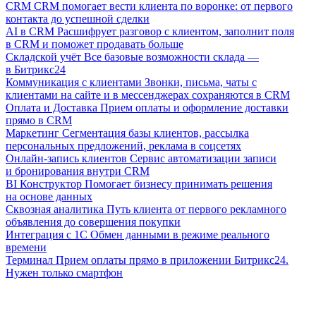
CRM
CRM помогает вести клиента по воронке: от первого
контакта до успешной сделки
AI в CRM
Расшифрует разговор с клиентом, заполнит поля
в CRM и поможет продавать больше
Складской учёт
Все базовые возможности склада —
в Битрикс24
Коммуникация с клиентами
Звонки, письма, чаты с
клиентами на сайте и в мессенджерах сохраняются в CRM
Оплата и Доставка
Прием оплаты и оформление доставки
прямо в CRM
Маркетинг
Сегментация базы клиентов, рассылка
персональных предложений, реклама в соцсетях
Онлайн-запись клиентов
Сервис автоматизации записи
и бронирования внутри CRM
BI Конструктор
Помогает бизнесу принимать решения
на основе данных
Сквозная аналитика
Путь клиента от первого рекламного
объявления до совершения покупки
Интеграция с 1С
Обмен данными в режиме реального
времени
Терминал
Прием оплаты прямо в приложении Битрикс24.
Нужен только смартфон