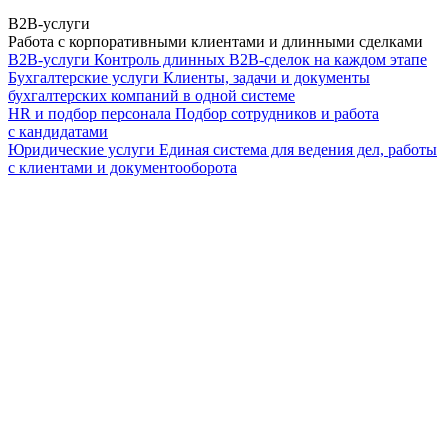
B2B-услуги
Работа с корпоративными клиентами и длинными сделками
B2B-услуги
Контроль длинных B2B-сделок на каждом этапе
Бухгалтерские услуги
Клиенты, задачи и документы
бухгалтерских компаний в одной системе
HR и подбор персонала
Подбор сотрудников и работа
с кандидатами
Юридические услуги
Единая система для ведения дел, работы
с клиентами и документооборота