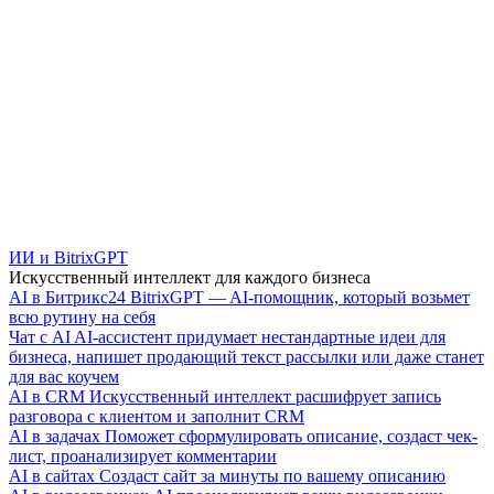
ИИ и BitrixGPT
Искусственный интеллект для каждого бизнеса
AI в Битрикс24
BitrixGPT — AI-помощник, который возьмет
всю рутину на себя
Чат с AI
AI-ассистент придумает нестандартные идеи для
бизнеса, напишет продающий текст рассылки или даже станет
для вас коучем
AI в CRM
Искусственный интеллект расшифрует запись
разговора с клиентом и заполнит CRM
AI в задачах
Поможет сформулировать описание, создаст чек-
лист, проанализирует комментарии
AI в сайтах
Создаст сайт за минуты по вашему описанию