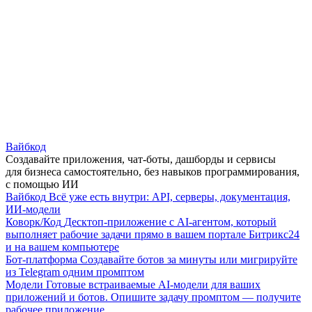
Вайбкод
Создавайте приложения, чат-боты, дашборды и сервисы
для бизнеса самостоятельно, без навыков программирования,
с помощью ИИ
Вайбкод
Всё уже есть внутри: API, серверы, документация,
ИИ-модели
Коворк/Код
Десктоп-приложение с AI-агентом, который
выполняет рабочие задачи прямо в вашем портале Битрикс24
и на вашем компьютере
Бот-платформа
Создавайте ботов за минуты или мигрируйте
из Telegram одним промптом
Модели
Готовые встраиваемые AI-модели для ваших
приложений и ботов. Опишите задачу промптом — получите
рабочее приложение