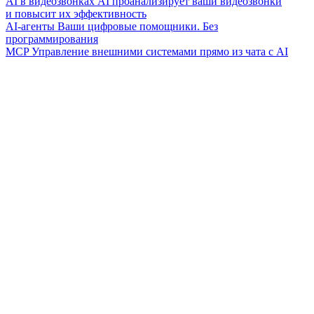
AI в видеозвонках
AI проанализирует ваши видеозвонки
и повысит их эффективность
AI-агенты
Ваши цифровые помощники. Без
программирования
MCP
Управление внешними системами прямо из чата с AI