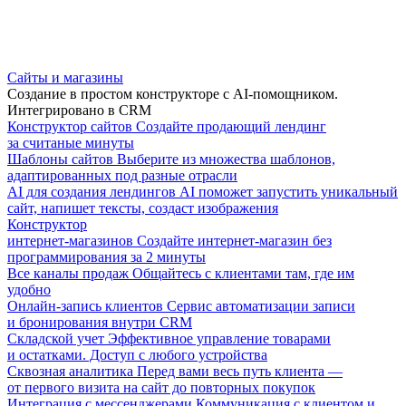
Сайты и магазины
Создание в простом конструкторе с AI-помощником.
Интегрировано в CRM
Конструктор сайтов
Создайте продающий лендинг
за считаные минуты
Шаблоны сайтов
Выберите из множества шаблонов,
адаптированных под разные отрасли
AI для создания лендингов
AI поможет запустить уникальный
сайт, напишет тексты, создаст изображения
Конструктор
интернет-магазинов
Создайте интернет-магазин без
программирования за 2 минуты
Все каналы продаж
Общайтесь с клиентами там, где им
удобно
Онлайн-запись клиентов
Сервис автоматизации записи
и бронирования внутри CRM
Складской учет
Эффективное управление товарами
и остатками. Доступ с любого устройства
Сквозная аналитика
Перед вами весь путь клиента —
от первого визита на сайт до повторных покупок
Интеграция с мессенджерами
Коммуникация с клиентом и