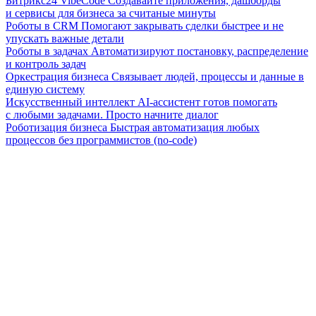
Битрикс24 VibeCode
Создавайте приложения, дашборды
и сервисы для бизнеса за считаные минуты
Роботы в CRM
Помогают закрывать сделки быстрее и не
упускать важные детали
Роботы в задачах
Автоматизируют постановку, распределение
и контроль задач
Оркестрация бизнеса
Связывает людей, процессы и данные в
единую систему
Искусственный интеллект
AI-ассистент готов помогать
с любыми задачами. Просто начните диалог
Роботизация бизнеса
Быстрая автоматизация любых
процессов без программистов (no-code)