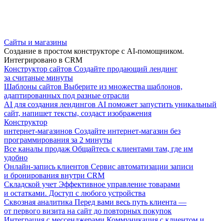
Сайты и магазины
Создание в простом конструкторе с AI-помощником.
Интегрировано в CRM
Конструктор сайтов
Создайте продающий лендинг
за считаные минуты
Шаблоны сайтов
Выберите из множества шаблонов,
адаптированных под разные отрасли
AI для создания лендингов
AI поможет запустить уникальный
сайт, напишет тексты, создаст изображения
Конструктор
интернет-магазинов
Создайте интернет-магазин без
программирования за 2 минуты
Все каналы продаж
Общайтесь с клиентами там, где им
удобно
Онлайн-запись клиентов
Сервис автоматизации записи
и бронирования внутри CRM
Складской учет
Эффективное управление товарами
и остатками. Доступ с любого устройства
Сквозная аналитика
Перед вами весь путь клиента —
от первого визита на сайт до повторных покупок
Интеграция с мессенджерами
Коммуникация с клиентом и