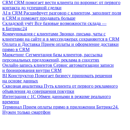
CRM
CRM помогает вести клиента по воронке: от первого
контакта до успешной сделки
AI в CRM
Расшифрует разговор с клиентом, заполнит поля
в CRM и поможет продавать больше
Складской учёт
Все базовые возможности склада —
в Битрикс24
Коммуникация с клиентами
Звонки, письма, чаты с
клиентами на сайте и в мессенджерах сохраняются в CRM
Оплата и Доставка
Прием оплаты и оформление доставки
прямо в CRM
Маркетинг
Сегментация базы клиентов, рассылка
персональных предложений, реклама в соцсетях
Онлайн-запись клиентов
Сервис автоматизации записи
и бронирования внутри CRM
BI Конструктор
Помогает бизнесу принимать решения
на основе данных
Сквозная аналитика
Путь клиента от первого рекламного
объявления до совершения покупки
Интеграция с 1С
Обмен данными в режиме реального
времени
Терминал
Прием оплаты прямо в приложении Битрикс24.
Нужен только смартфон