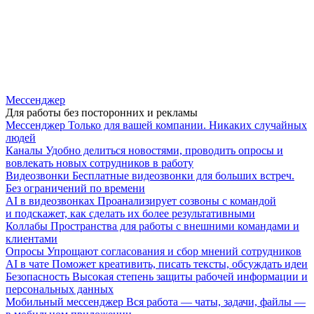
Мессенджер
Для работы без посторонних и рекламы
Мессенджер
Только для вашей компании. Никаких случайных
людей
Каналы
Удобно делиться новостями, проводить опросы и
вовлекать новых сотрудников в работу
Видеозвонки
Бесплатные видеозвонки для больших встреч.
Без ограничений по времени
AI в видеозвонках
Проанализирует созвоны с командой
и подскажет, как сделать их более результативными
Коллабы
Пространства для работы с внешними командами и
клиентами
Опросы
Упрощают согласования и сбор мнений сотрудников
AI в чате
Поможет креативить, писать тексты, обсуждать идеи
Безопасность
Высокая степень защиты рабочей информации и
персональных данных
Мобильный мессенджер
Вся работа — чаты, задачи, файлы —