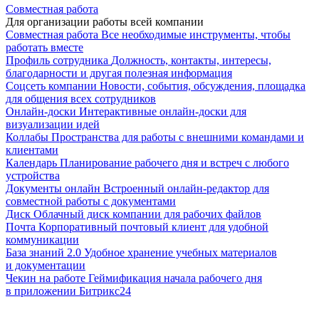
Совместная работа
Для организации работы всей компании
Совместная работа
Все необходимые инструменты, чтобы
работать вместе
Профиль сотрудника
Должность, контакты, интересы,
благодарности и другая полезная информация
Соцсеть компании
Новости, события, обсуждения, площадка
для общения всех сотрудников
Онлайн-доски
Интерактивные онлайн-доски для
визуализации идей
Коллабы
Пространства для работы с внешними командами и
клиентами
Календарь
Планирование рабочего дня и встреч с любого
устройства
Документы онлайн
Встроенный онлайн-редактор для
совместной работы с документами
Диск
Облачный диск компании для рабочих файлов
Почта
Корпоративный почтовый клиент для удобной
коммуникации
База знаний 2.0
Удобное хранение учебных материалов
и документации
Чекин на работе
Геймификация начала рабочего дня
в приложении Битрикс24