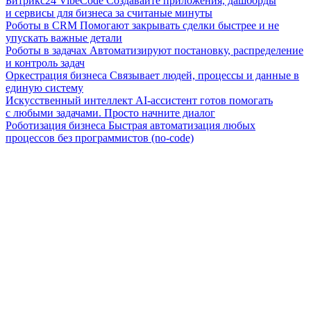
Битрикс24 VibeCode
Создавайте приложения, дашборды
и сервисы для бизнеса за считаные минуты
Роботы в CRM
Помогают закрывать сделки быстрее и не
упускать важные детали
Роботы в задачах
Автоматизируют постановку, распределение
и контроль задач
Оркестрация бизнеса
Связывает людей, процессы и данные в
единую систему
Искусственный интеллект
AI-ассистент готов помогать
с любыми задачами. Просто начните диалог
Роботизация бизнеса
Быстрая автоматизация любых
процессов без программистов (no-code)