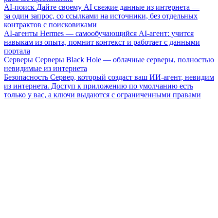
AI-поиск
Дайте своему AI свежие данные из интернета —
за один запрос, со ссылками на источники, без отдельных
контрактов с поисковиками
AI-агенты
Hermes — самообучающийся AI-агент: учится
навыкам из опыта, помнит контекст и работает с данными
портала
Серверы
Серверы Black Hole — облачные серверы, полностью
невидимые из интернета
Безопасность
Сервер, который создаст ваш ИИ-агент, невидим
из интернета. Доступ к приложению по умолчанию есть
только у вас, а ключи выдаются с ограниченными правами