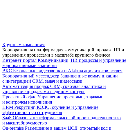
Крупным компаниям
Корпоративная платформа для коммуникаций, продаж, HR и
управления процессами в масштабе крупного бизнеса
Интранет-портал
Коммуникации, HR-процессы и управление
корпоративными знаниями
ВКС
Безопасные видеозвонки и AI-фиксация итогов встреч
Корпоративный мессенджер
Защищенные коммуникации
с интеграцией CRM, задач и видеосвязи
Автоматизация продаж
CRM, сквозная аналитика и
управление продажами в едином контуре
Проектный офис
Управление проектами, задачами
и контролем исполнения
HRM
Рекрутинг, КЭДО, обучение и управление
эффективностью сотрудников
SaaS
Облачная платформа с высокой производительностью
и масштабируемостью
On-premise
Размещение в вашем ЦОД, открытый код и