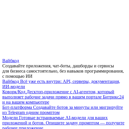
Вайбкод
Создавайте приложения, чат-боты, дашборды и сервисы
для бизнеса самостоятельно, без навыков программирования,
с помощью ИИ
Вайбкод
Всё уже есть внутри: API, серверы, документация,
ИИ-модели
Коворк/Код
Десктоп-приложение с AI-агентом, который
выполняет рабочие задачи прямо в вашем портале Битрикс24
и на вашем компьютере
Бот-платформа
Создавайте ботов за минуты или мигрируйте
из Telegram одним промптом
Модели
Готовые встраиваемые AI-модели для ваших
приложений и ботов. Опишите задачу промптом — получите
рабочее приложение