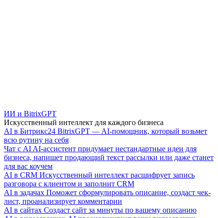
ИИ и BitrixGPT
Искусственный интеллект для каждого бизнеса
AI в Битрикс24
BitrixGPT — AI-помощник, который возьмет
всю рутину на себя
Чат с AI
AI-ассистент придумает нестандартные идеи для
бизнеса, напишет продающий текст рассылки или даже станет
для вас коучем
AI в CRM
Искусственный интеллект расшифрует запись
разговора с клиентом и заполнит CRM
AI в задачах
Поможет сформулировать описание, создаст чек-
лист, проанализирует комментарии
AI в сайтах
Создаст сайт за минуты по вашему описанию