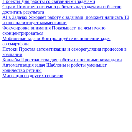
Проекты
Для работы со связанными задачами
Скрам
Помогает системно работать над задачами и быстро
достигать результата
AI в Задачах
Ускоряет работу с задачами, поможет написать ТЗ
и проанализирует комментарии
Фокусировка внимания
Показывает, на чем нужно
сконцентрироваться
Мобильные задачи
Контролируйте выполнение задач
со смартфона
Потоки
Простая автоматизация и саморегуляция процессов в
компании
Коллабы
Пространства для работы с внешними командами
Автоматизация задач
Шаблоны и роботы уменьшат
количество рутины
Миграция из других сервисов