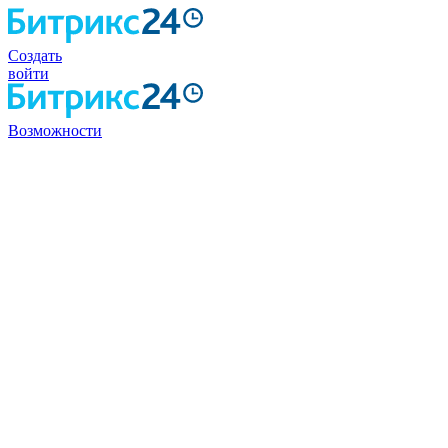
Создать
войти
Возможности