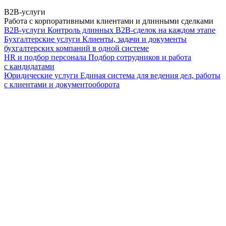
B2B-услуги
Работа с корпоративными клиентами и длинными сделками
B2B-услуги
Контроль длинных B2B-сделок на каждом этапе
Бухгалтерские услуги
Клиенты, задачи и документы
бухгалтерских компаний в одной системе
HR и подбор персонала
Подбор сотрудников и работа
с кандидатами
Юридические услуги
Единая система для ведения дел, работы
с клиентами и документооборота