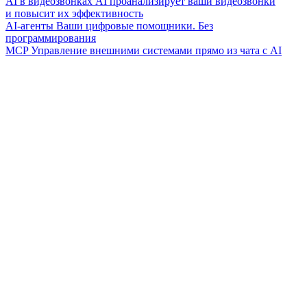
AI в видеозвонках
AI проанализирует ваши видеозвонки
и повысит их эффективность
AI-агенты
Ваши цифровые помощники. Без
программирования
MCP
Управление внешними системами прямо из чата с AI