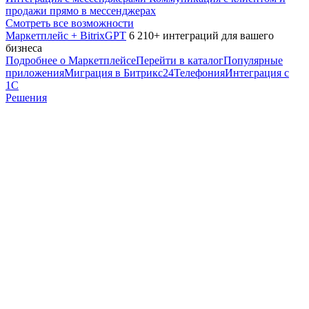
продажи прямо в мессенджерах
Смотреть все возможности
Маркетплейс + BitrixGPT
6 210+ интеграций для вашего
бизнеса
Подробнее о Маркетплейсе
Перейти в каталог
Популярные
приложения
Миграция в Битрикс24
Телефония
Интеграция с
1С
Решения