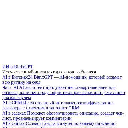
ИИ и BitrixGPT
Искусственный интеллект для каждого бизнеса
AI в Битрикс24
BitrixGPT — AI-помощник, который возьмет
всю рутину на себя
Чат с AI
AI-ассистент придумает нестандартные идеи для
бизнеса, напишет продающий текст рассылки или даже станет
для вас коучем
AI в CRM
Искусственный интеллект расшифрует запись
разговора с клиентом и заполнит CRM
AI в задачах
Поможет сформулировать описание, создаст чек-
лист, проанализирует комментарии
AI в сайтах
Создаст сайт за минуты по вашему описанию