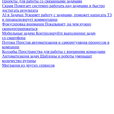
Проекты
Для работы со связанными задачами
Скрам
Помогает системно работать над задачами и быстро
достигать результата
AI в Задачах
Ускоряет работу с задачами, поможет написать ТЗ
и проанализирует комментарии
Фокусировка внимания
Показывает, на чем нужно
сконцентрироваться
Мобильные задачи
Контролируйте выполнение задач
со смартфона
Потоки
Простая автоматизация и саморегуляция процессов в
компании
Коллабы
Пространства для работы с внешними командами
Автоматизация задач
Шаблоны и роботы уменьшат
количество рутины
Миграция из других сервисов