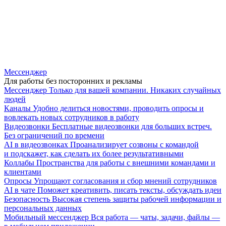
Мессенджер
Для работы без посторонних и рекламы
Мессенджер
Только для вашей компании. Никаких случайных
людей
Каналы
Удобно делиться новостями, проводить опросы и
вовлекать новых сотрудников в работу
Видеозвонки
Бесплатные видеозвонки для больших встреч.
Без ограничений по времени
AI в видеозвонках
Проанализирует созвоны с командой
и подскажет, как сделать их более результативными
Коллабы
Пространства для работы с внешними командами и
клиентами
Опросы
Упрощают согласования и сбор мнений сотрудников
AI в чате
Поможет креативить, писать тексты, обсуждать идеи
Безопасность
Высокая степень защиты рабочей информации и
персональных данных
Мобильный мессенджер
Вся работа — чаты, задачи, файлы —