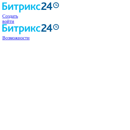
Создать
войти
Возможности