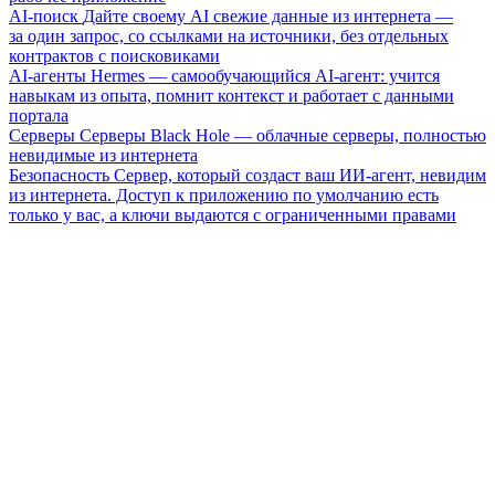
AI-поиск
Дайте своему AI свежие данные из интернета —
за один запрос, со ссылками на источники, без отдельных
контрактов с поисковиками
AI-агенты
Hermes — самообучающийся AI-агент: учится
навыкам из опыта, помнит контекст и работает с данными
портала
Серверы
Серверы Black Hole — облачные серверы, полностью
невидимые из интернета
Безопасность
Сервер, который создаст ваш ИИ-агент, невидим
из интернета. Доступ к приложению по умолчанию есть
только у вас, а ключи выдаются с ограниченными правами