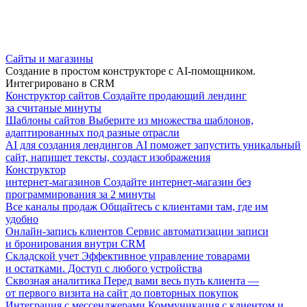
Сайты и магазины
Создание в простом конструкторе с AI-помощником.
Интегрировано в CRM
Конструктор сайтов
Создайте продающий лендинг
за считаные минуты
Шаблоны сайтов
Выберите из множества шаблонов,
адаптированных под разные отрасли
AI для создания лендингов
AI поможет запустить уникальный
сайт, напишет тексты, создаст изображения
Конструктор
интернет-магазинов
Создайте интернет-магазин без
программирования за 2 минуты
Все каналы продаж
Общайтесь с клиентами там, где им
удобно
Онлайн-запись клиентов
Сервис автоматизации записи
и бронирования внутри CRM
Складской учет
Эффективное управление товарами
и остатками. Доступ с любого устройства
Сквозная аналитика
Перед вами весь путь клиента —
от первого визита на сайт до повторных покупок
Интеграция с мессенджерами
Коммуникация с клиентом и