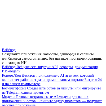
Вайбкод
Создавайте приложения, чат-боты, дашборды и сервисы
для бизнеса самостоятельно, без навыков программирования,
с помощью ИИ
Вайбкод
Всё уже есть внутри: API, серверы, документация,
ИИ-модели
Коворк/Код
Десктоп-приложение с AI-агентом, который
выполняет рабочие задачи прямо в вашем портале Битрикс24
и на вашем компьютере
Бот-платформа
Создавайте ботов за минуты или мигрируйте
из Telegram одним промптом
Модели
Готовые встраиваемые AI-модели для ваших
приложений и ботов. Опишите задачу промптом — получите
рабочее приложение