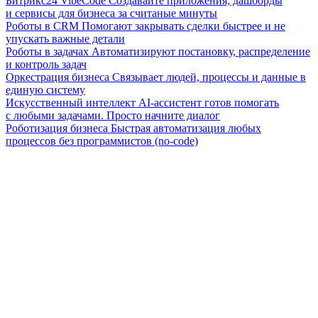
Битрикс24 VibeCode
Создавайте приложения, дашборды
и сервисы для бизнеса за считаные минуты
Роботы в CRM
Помогают закрывать сделки быстрее и не
упускать важные детали
Роботы в задачах
Автоматизируют постановку, распределение
и контроль задач
Оркестрация бизнеса
Связывает людей, процессы и данные в
единую систему
Искусственный интеллект
AI-ассистент готов помогать
с любыми задачами. Просто начните диалог
Роботизация бизнеса
Быстрая автоматизация любых
процессов без программистов (no-code)