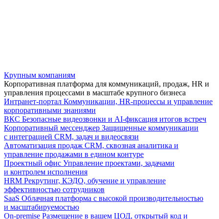
Крупным компаниям
Корпоративная платформа для коммуникаций, продаж, HR и
управления процессами в масштабе крупного бизнеса
Интранет-портал
Коммуникации, HR-процессы и управление
корпоративными знаниями
ВКС
Безопасные видеозвонки и AI-фиксация итогов встреч
Корпоративный мессенджер
Защищенные коммуникации
с интеграцией CRM, задач и видеосвязи
Автоматизация продаж
CRM, сквозная аналитика и
управление продажами в едином контуре
Проектный офис
Управление проектами, задачами
и контролем исполнения
HRM
Рекрутинг, КЭДО, обучение и управление
эффективностью сотрудников
SaaS
Облачная платформа с высокой производительностью
и масштабируемостью
On-premise
Размещение в вашем ЦОД, открытый код и