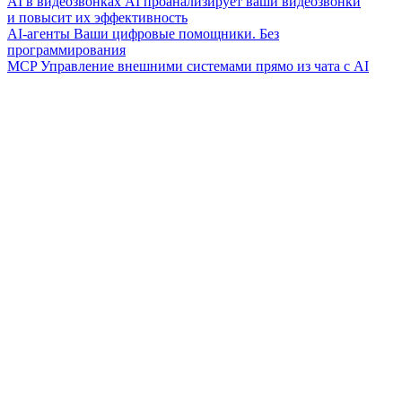
AI в видеозвонках
AI проанализирует ваши видеозвонки
и повысит их эффективность
AI-агенты
Ваши цифровые помощники. Без
программирования
MCP
Управление внешними системами прямо из чата с AI