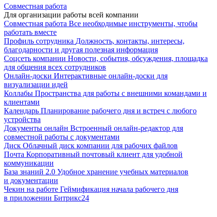
Совместная работа
Для организации работы всей компании
Совместная работа
Все необходимые инструменты, чтобы
работать вместе
Профиль сотрудника
Должность, контакты, интересы,
благодарности и другая полезная информация
Соцсеть компании
Новости, события, обсуждения, площадка
для общения всех сотрудников
Онлайн-доски
Интерактивные онлайн-доски для
визуализации идей
Коллабы
Пространства для работы с внешними командами и
клиентами
Календарь
Планирование рабочего дня и встреч с любого
устройства
Документы онлайн
Встроенный онлайн-редактор для
совместной работы с документами
Диск
Облачный диск компании для рабочих файлов
Почта
Корпоративный почтовый клиент для удобной
коммуникации
База знаний 2.0
Удобное хранение учебных материалов
и документации
Чекин на работе
Геймификация начала рабочего дня
в приложении Битрикс24