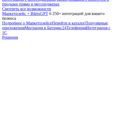
продажи прямо в мессенджерах
Смотреть все возможности
Маркетплейс + BitrixGPT
6 250+ интеграций для вашего
бизнеса
Подробнее о Маркетплейсе
Перейти в каталог
Популярные
приложения
Миграция в Битрикс24
Телефония
Интеграция с
1С
Решения