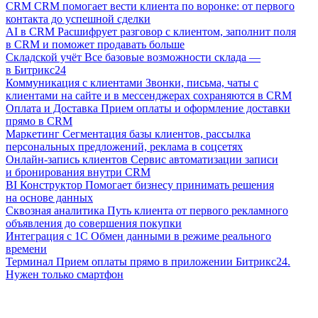
CRM
CRM помогает вести клиента по воронке: от первого
контакта до успешной сделки
AI в CRM
Расшифрует разговор с клиентом, заполнит поля
в CRM и поможет продавать больше
Складской учёт
Все базовые возможности склада —
в Битрикс24
Коммуникация с клиентами
Звонки, письма, чаты с
клиентами на сайте и в мессенджерах сохраняются в CRM
Оплата и Доставка
Прием оплаты и оформление доставки
прямо в CRM
Маркетинг
Сегментация базы клиентов, рассылка
персональных предложений, реклама в соцсетях
Онлайн-запись клиентов
Сервис автоматизации записи
и бронирования внутри CRM
BI Конструктор
Помогает бизнесу принимать решения
на основе данных
Сквозная аналитика
Путь клиента от первого рекламного
объявления до совершения покупки
Интеграция с 1С
Обмен данными в режиме реального
времени
Терминал
Прием оплаты прямо в приложении Битрикс24.
Нужен только смартфон