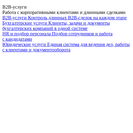
B2B-услуги
Работа с корпоративными клиентами и длинными сделками
B2B-услуги
Контроль длинных B2B-сделок на каждом этапе
Бухгалтерские услуги
Клиенты, задачи и документы
бухгалтерских компаний в одной системе
HR и подбор персонала
Подбор сотрудников и работа
с кандидатами
Юридические услуги
Единая система для ведения дел, работы
с клиентами и документооборота