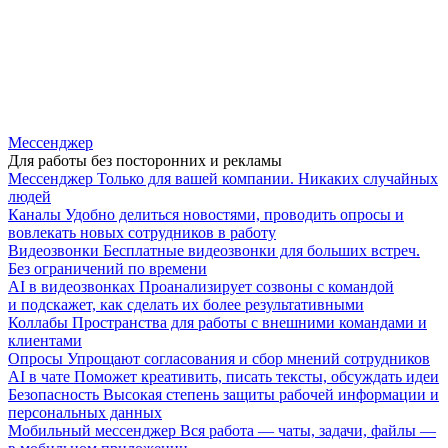
Мессенджер
Для работы без посторонних и рекламы
Мессенджер
Только для вашей компании. Никаких случайных
людей
Каналы
Удобно делиться новостями, проводить опросы и
вовлекать новых сотрудников в работу
Видеозвонки
Бесплатные видеозвонки для больших встреч.
Без ограничений по времени
AI в видеозвонках
Проанализирует созвоны с командой
и подскажет, как сделать их более результативными
Коллабы
Пространства для работы с внешними командами и
клиентами
Опросы
Упрощают согласования и сбор мнений сотрудников
AI в чате
Поможет креативить, писать тексты, обсуждать идеи
Безопасность
Высокая степень защиты рабочей информации и
персональных данных
Мобильный мессенджер
Вся работа — чаты, задачи, файлы —