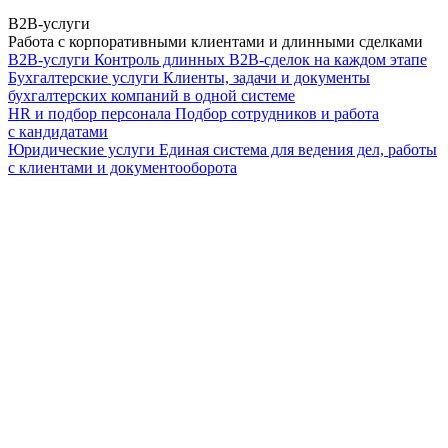
B2B-услуги
Работа с корпоративными клиентами и длинными сделками
B2B-услуги
Контроль длинных B2B-сделок на каждом этапе
Бухгалтерские услуги
Клиенты, задачи и документы
бухгалтерских компаний в одной системе
HR и подбор персонала
Подбор сотрудников и работа
с кандидатами
Юридические услуги
Единая система для ведения дел, работы
с клиентами и документооборота