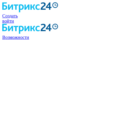
Создать
войти
Возможности