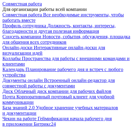
Совместная работа
Для организации работы всей компании
Совместная работа
Все необходимые инструменты, чтобы
работать вместе
Профиль сотрудника
Должность, контакты, интересы,
благодарности и другая полезная информация
Соцсеть компании
Новости, события, обсуждения, площадка
для общения всех сотрудников
Онлайн-доски
Интерактивные онлайн-доски для
визуализации идей
Коллабы
Пространства для работы с внешними командами и
клиентами
Календарь
Планирование рабочего дня и встреч с любого
устройства
Документы онлайн
Встроенный онлайн-редактор для
совместной работы с документами
Диск
Облачный диск компании для рабочих файлов
Почта
Корпоративный почтовый клиент для удобной
коммуникации
База знаний 2.0
Удобное хранение учебных материалов
и документации
Чекин на работе
Геймификация начала рабочего дня
в приложении Битрикс24