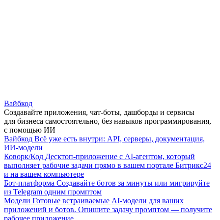
Вайбкод
Создавайте приложения, чат-боты, дашборды и сервисы
для бизнеса самостоятельно, без навыков программирования,
с помощью ИИ
Вайбкод
Всё уже есть внутри: API, серверы, документация,
ИИ-модели
Коворк/Код
Десктоп-приложение с AI-агентом, который
выполняет рабочие задачи прямо в вашем портале Битрикс24
и на вашем компьютере
Бот-платформа
Создавайте ботов за минуты или мигрируйте
из Telegram одним промптом
Модели
Готовые встраиваемые AI-модели для ваших
приложений и ботов. Опишите задачу промптом — получите
рабочее приложение