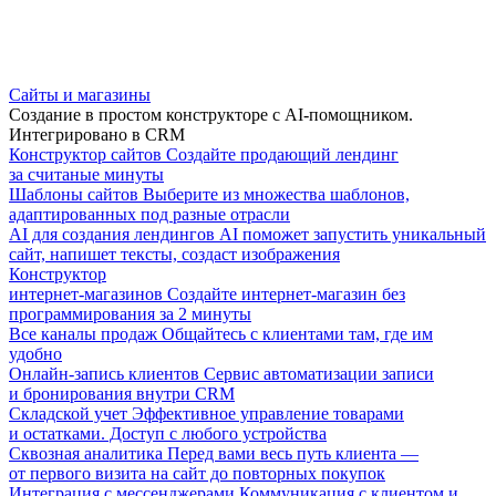
Сайты и магазины
Создание в простом конструкторе с AI-помощником.
Интегрировано в CRM
Конструктор сайтов
Создайте продающий лендинг
за считаные минуты
Шаблоны сайтов
Выберите из множества шаблонов,
адаптированных под разные отрасли
AI для создания лендингов
AI поможет запустить уникальный
сайт, напишет тексты, создаст изображения
Конструктор
интернет-магазинов
Создайте интернет-магазин без
программирования за 2 минуты
Все каналы продаж
Общайтесь с клиентами там, где им
удобно
Онлайн-запись клиентов
Сервис автоматизации записи
и бронирования внутри CRM
Складской учет
Эффективное управление товарами
и остатками. Доступ с любого устройства
Сквозная аналитика
Перед вами весь путь клиента —
от первого визита на сайт до повторных покупок
Интеграция с мессенджерами
Коммуникация с клиентом и