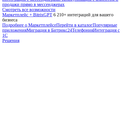
продажи прямо в мессенджерах
Смотреть все возможности
Маркетплейс + BitrixGPT
6 210+ интеграций для вашего
бизнеса
Подробнее о Маркетплейсе
Перейти в каталог
Популярные
приложения
Миграция в Битрикс24
Телефония
Интеграция с
1С
Решения