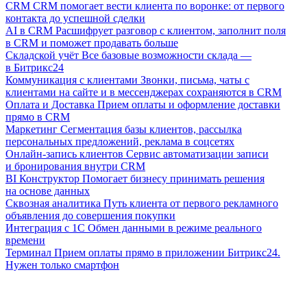
CRM
CRM помогает вести клиента по воронке: от первого
контакта до успешной сделки
AI в CRM
Расшифрует разговор с клиентом, заполнит поля
в CRM и поможет продавать больше
Складской учёт
Все базовые возможности склада —
в Битрикс24
Коммуникация с клиентами
Звонки, письма, чаты с
клиентами на сайте и в мессенджерах сохраняются в CRM
Оплата и Доставка
Прием оплаты и оформление доставки
прямо в CRM
Маркетинг
Сегментация базы клиентов, рассылка
персональных предложений, реклама в соцсетях
Онлайн-запись клиентов
Сервис автоматизации записи
и бронирования внутри CRM
BI Конструктор
Помогает бизнесу принимать решения
на основе данных
Сквозная аналитика
Путь клиента от первого рекламного
объявления до совершения покупки
Интеграция с 1С
Обмен данными в режиме реального
времени
Терминал
Прием оплаты прямо в приложении Битрикс24.
Нужен только смартфон