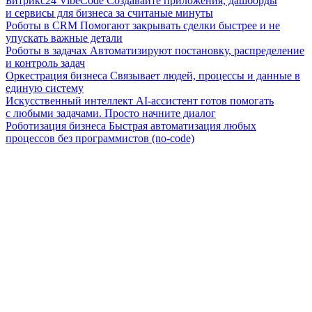
Битрикс24 VibeCode
Создавайте приложения, дашборды
и сервисы для бизнеса за считаные минуты
Роботы в CRM
Помогают закрывать сделки быстрее и не
упускать важные детали
Роботы в задачах
Автоматизируют постановку, распределение
и контроль задач
Оркестрация бизнеса
Связывает людей, процессы и данные в
единую систему
Искусственный интеллект
AI-ассистент готов помогать
с любыми задачами. Просто начните диалог
Роботизация бизнеса
Быстрая автоматизация любых
процессов без программистов (no-code)