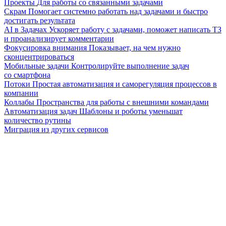
Проекты
Для работы со связанными задачами
Скрам
Помогает системно работать над задачами и быстро
достигать результата
AI в Задачах
Ускоряет работу с задачами, поможет написать ТЗ
и проанализирует комментарии
Фокусировка внимания
Показывает, на чем нужно
сконцентрироваться
Мобильные задачи
Контролируйте выполнение задач
со смартфона
Потоки
Простая автоматизация и саморегуляция процессов в
компании
Коллабы
Пространства для работы с внешними командами
Автоматизация задач
Шаблоны и роботы уменьшат
количество рутины
Миграция из других сервисов