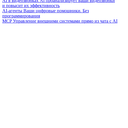
AI в видеозвонках
AI проанализирует ваши видеозвонки
и повысит их эффективность
AI-агенты
Ваши цифровые помощники. Без
программирования
MCP
Управление внешними системами прямо из чата с AI