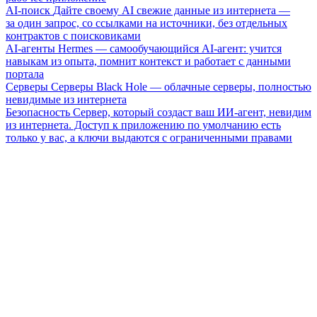
AI-поиск
Дайте своему AI свежие данные из интернета —
за один запрос, со ссылками на источники, без отдельных
контрактов с поисковиками
AI-агенты
Hermes — самообучающийся AI-агент: учится
навыкам из опыта, помнит контекст и работает с данными
портала
Серверы
Серверы Black Hole — облачные серверы, полностью
невидимые из интернета
Безопасность
Сервер, который создаст ваш ИИ-агент, невидим
из интернета. Доступ к приложению по умолчанию есть
только у вас, а ключи выдаются с ограниченными правами