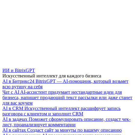
ИИ и BitrixGPT
Искусственный интеллект для каждого бизнеса
AI в Битрикс24
BitrixGPT — AI-помощник, который возьмет
всю рутину на себя
Чат с AI
AI-ассистент придумает нестандартные идеи для
бизнеса, напишет продающий текст рассылки или даже станет
для вас коучем
AI в CRM
Искусственный интеллект расшифрует запись
разговора с клиентом и заполнит CRM
AI в задачах
Поможет сформулировать описание, создаст чек-
лист, проанализирует комментарии
AI в сайтах
Создаст сайт за минуты по вашему описанию