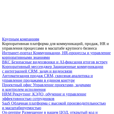
Крупным компаниям
Корпоративная платформа для коммуникаций, продаж, HR и
управления процессами в масштабе крупного бизнеса
Интранет-портал
Коммуникации, HR-процессы и управление
корпоративными знаниями
ВКС
Безопасные видеозвонки и AI-фиксация итогов встреч
Корпоративный мессенджер
Защищенные коммуникации
с интеграцией CRM, задач и видеосвязи
Автоматизация продаж
CRM, сквозная аналитика и
управление продажами в едином контуре
Проектный офис
Управление проектами, задачами
и контролем исполнения
HRM
Рекрутинг, КЭДО, обучение и управление
эффективностью сотрудников
SaaS
Облачная платформа с высокой производительностью
и масштабируемостью
On-premise
Размещение в вашем ЦОД, открытый код и