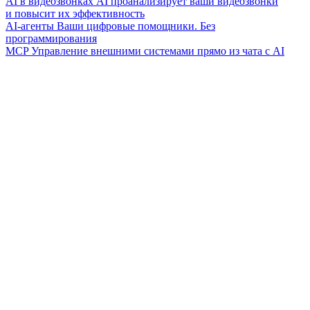
AI в видеозвонках
AI проанализирует ваши видеозвонки
и повысит их эффективность
AI-агенты
Ваши цифровые помощники. Без
программирования
MCP
Управление внешними системами прямо из чата с AI