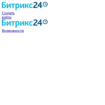
Создать
войти
Возможности