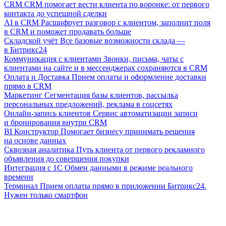
CRM
CRM помогает вести клиента по воронке: от первого
контакта до успешной сделки
AI в CRM
Расшифрует разговор с клиентом, заполнит поля
в CRM и поможет продавать больше
Складской учёт
Все базовые возможности склада —
в Битрикс24
Коммуникация с клиентами
Звонки, письма, чаты с
клиентами на сайте и в мессенджерах сохраняются в CRM
Оплата и Доставка
Прием оплаты и оформление доставки
прямо в CRM
Маркетинг
Сегментация базы клиентов, рассылка
персональных предложений, реклама в соцсетях
Онлайн-запись клиентов
Сервис автоматизации записи
и бронирования внутри CRM
BI Конструктор
Помогает бизнесу принимать решения
на основе данных
Сквозная аналитика
Путь клиента от первого рекламного
объявления до совершения покупки
Интеграция с 1С
Обмен данными в режиме реального
времени
Терминал
Прием оплаты прямо в приложении Битрикс24.
Нужен только смартфон