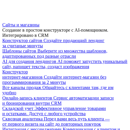
Сайты и магазины
Создание в простом конструкторе с AI-помощником.
Интегрировано в CRM
Конструктор сайтов
Создайте продающий лендинг
за считаные минуты
Шаблоны сайтов
Выберите из множества шаблонов,
адаптированных под разные отрасли
AI для создания лендингов
AI поможет запустить уникальный
сайт, напишет тексты, создаст изображения
Конструктор
интернет-магазинов
Создайте интернет-магазин без
программирования за 2 минуты
Все каналы продаж
Общайтесь с клиентами там, где им
удобно
Онлайн-запись клиентов
Сервис автоматизации записи
и бронирования внутри CRM
Складской учет
Эффективное управление товарами
и остатками. Доступ с любого устройства
Сквозная аналитика
Перед вами весь путь клиента —
от первого визита на сайт до повторных покупок
Интеграция с мессенджерами
Коммуникация с клиентом и