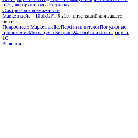
продажи прямо в мессенджерах
Смотреть все возможности
Маркетплейс + BitrixGPT
6 210+ интеграций для вашего
бизнеса
Подробнее о Маркетплейсе
Перейти в каталог
Популярные
приложения
Миграция в Битрикс24
Телефония
Интеграция с
1С
Решения