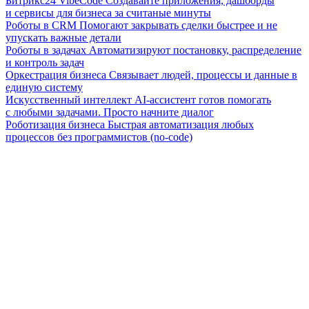
Битрикс24 VibeCode
Создавайте приложения, дашборды
и сервисы для бизнеса за считаные минуты
Роботы в CRM
Помогают закрывать сделки быстрее и не
упускать важные детали
Роботы в задачах
Автоматизируют постановку, распределение
и контроль задач
Оркестрация бизнеса
Связывает людей, процессы и данные в
единую систему
Искусственный интеллект
AI-ассистент готов помогать
с любыми задачами. Просто начните диалог
Роботизация бизнеса
Быстрая автоматизация любых
процессов без программистов (no-code)