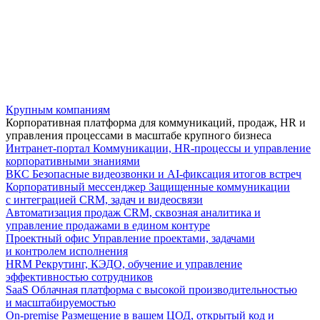
Крупным компаниям
Корпоративная платформа для коммуникаций, продаж, HR и
управления процессами в масштабе крупного бизнеса
Интранет-портал
Коммуникации, HR-процессы и управление
корпоративными знаниями
ВКС
Безопасные видеозвонки и AI-фиксация итогов встреч
Корпоративный мессенджер
Защищенные коммуникации
с интеграцией CRM, задач и видеосвязи
Автоматизация продаж
CRM, сквозная аналитика и
управление продажами в едином контуре
Проектный офис
Управление проектами, задачами
и контролем исполнения
HRM
Рекрутинг, КЭДО, обучение и управление
эффективностью сотрудников
SaaS
Облачная платформа с высокой производительностью
и масштабируемостью
On-premise
Размещение в вашем ЦОД, открытый код и