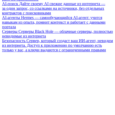
AI-поиск
Дайте своему AI свежие данные из интернета —
за один запрос, со ссылками на источники, без отдельных
контрактов с поисковиками
AI-агенты
Hermes — самообучающийся AI-агент: учится
навыкам из опыта, помнит контекст и работает с данными
портала
Серверы
Серверы Black Hole — облачные серверы, полностью
невидимые из интернета
Безопасность
Сервер, который создаст ваш ИИ-агент, невидим
из интернета. Доступ к приложению по умолчанию есть
только у вас, а ключи выдаются с ограниченными правами