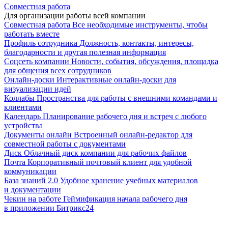
Совместная работа
Для организации работы всей компании
Совместная работа
Все необходимые инструменты, чтобы
работать вместе
Профиль сотрудника
Должность, контакты, интересы,
благодарности и другая полезная информация
Соцсеть компании
Новости, события, обсуждения, площадка
для общения всех сотрудников
Онлайн-доски
Интерактивные онлайн-доски для
визуализации идей
Коллабы
Пространства для работы с внешними командами и
клиентами
Календарь
Планирование рабочего дня и встреч с любого
устройства
Документы онлайн
Встроенный онлайн-редактор для
совместной работы с документами
Диск
Облачный диск компании для рабочих файлов
Почта
Корпоративный почтовый клиент для удобной
коммуникации
База знаний 2.0
Удобное хранение учебных материалов
и документации
Чекин на работе
Геймификация начала рабочего дня
в приложении Битрикс24