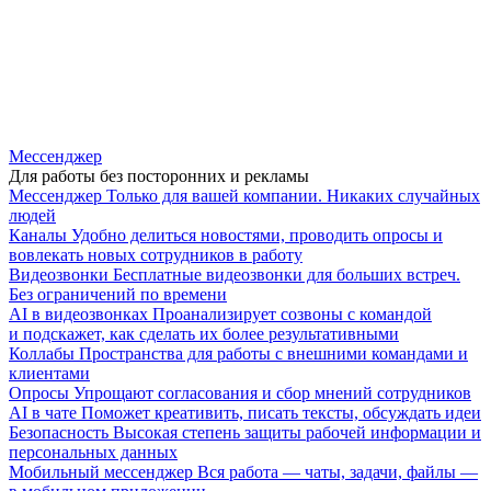
Мессенджер
Для работы без посторонних и рекламы
Мессенджер
Только для вашей компании. Никаких случайных
людей
Каналы
Удобно делиться новостями, проводить опросы и
вовлекать новых сотрудников в работу
Видеозвонки
Бесплатные видеозвонки для больших встреч.
Без ограничений по времени
AI в видеозвонках
Проанализирует созвоны с командой
и подскажет, как сделать их более результативными
Коллабы
Пространства для работы с внешними командами и
клиентами
Опросы
Упрощают согласования и сбор мнений сотрудников
AI в чате
Поможет креативить, писать тексты, обсуждать идеи
Безопасность
Высокая степень защиты рабочей информации и
персональных данных
Мобильный мессенджер
Вся работа — чаты, задачи, файлы —