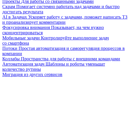
Проекты
Для работы со связанными задачами
Скрам
Помогает системно работать над задачами и быстро
достигать результата
AI в Задачах
Ускоряет работу с задачами, поможет написать ТЗ
и проанализирует комментарии
Фокусировка внимания
Показывает, на чем нужно
сконцентрироваться
Мобильные задачи
Контролируйте выполнение задач
со смартфона
Потоки
Простая автоматизация и саморегуляция процессов в
компании
Коллабы
Пространства для работы с внешними командами
Автоматизация задач
Шаблоны и роботы уменьшат
количество рутины
Миграция из других сервисов