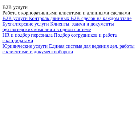
B2B-услуги
Работа с корпоративными клиентами и длинными сделками
B2B-услуги
Контроль длинных B2B-сделок на каждом этапе
Бухгалтерские услуги
Клиенты, задачи и документы
бухгалтерских компаний в одной системе
HR и подбор персонала
Подбор сотрудников и работа
с кандидатами
Юридические услуги
Единая система для ведения дел, работы
с клиентами и документооборота