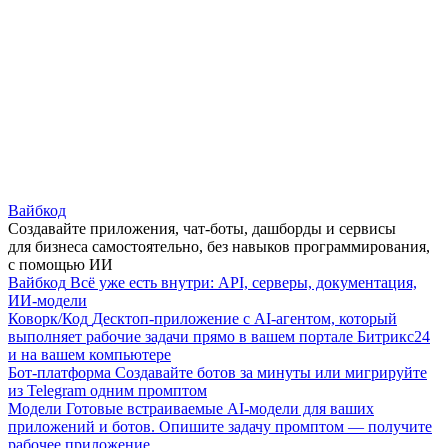
Вайбкод
Создавайте приложения, чат-боты, дашборды и сервисы
для бизнеса самостоятельно, без навыков программирования,
с помощью ИИ
Вайбкод
Всё уже есть внутри: API, серверы, документация,
ИИ-модели
Коворк/Код
Десктоп-приложение с AI-агентом, который
выполняет рабочие задачи прямо в вашем портале Битрикс24
и на вашем компьютере
Бот-платформа
Создавайте ботов за минуты или мигрируйте
из Telegram одним промптом
Модели
Готовые встраиваемые AI-модели для ваших
приложений и ботов. Опишите задачу промптом — получите
рабочее приложение