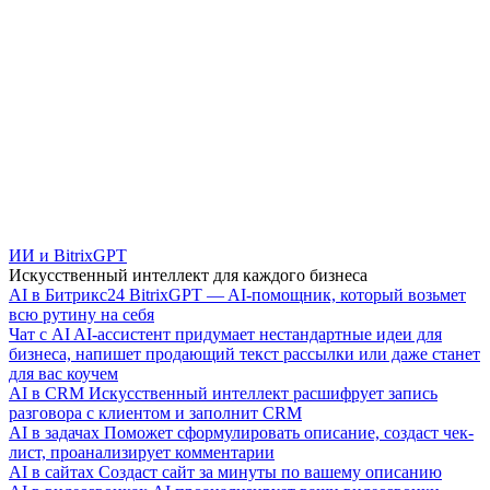
ИИ и BitrixGPT
Искусственный интеллект для каждого бизнеса
AI в Битрикс24
BitrixGPT — AI-помощник, который возьмет
всю рутину на себя
Чат с AI
AI-ассистент придумает нестандартные идеи для
бизнеса, напишет продающий текст рассылки или даже станет
для вас коучем
AI в CRM
Искусственный интеллект расшифрует запись
разговора с клиентом и заполнит CRM
AI в задачах
Поможет сформулировать описание, создаст чек-
лист, проанализирует комментарии
AI в сайтах
Создаст сайт за минуты по вашему описанию