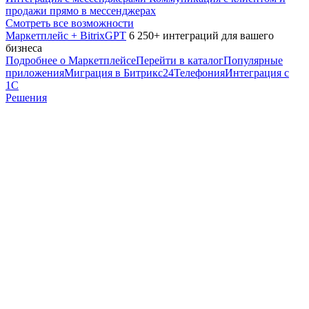
продажи прямо в мессенджерах
Смотреть все возможности
Маркетплейс + BitrixGPT
6 250+ интеграций для вашего
бизнеса
Подробнее о Маркетплейсе
Перейти в каталог
Популярные
приложения
Миграция в Битрикс24
Телефония
Интеграция с
1С
Решения