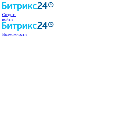
Создать
войти
Возможности