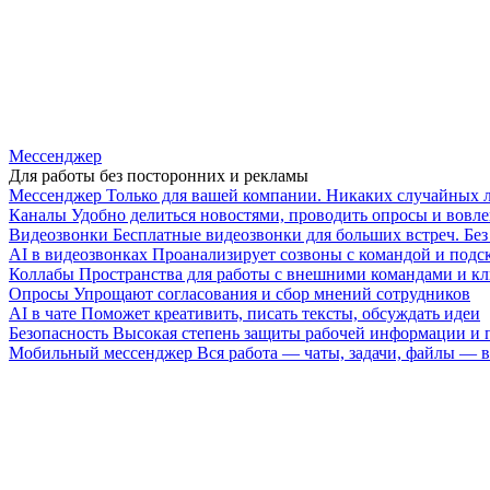
Мессенджер
Для работы без посторонних и рекламы
Мессенджер
Только для вашей компании. Никаких случайных 
Каналы
Удобно делиться новостями, проводить опросы и вовле
Видеозвонки
Бесплатные видеозвонки для больших встреч. Бе
AI в видеозвонках
Проанализирует созвоны с командой и подск
Коллабы
Пространства для работы с внешними командами и к
Опросы
Упрощают согласования и сбор мнений сотрудников
AI в чате
Поможет креативить, писать тексты, обсуждать идеи
Безопасность
Высокая степень защиты рабочей информации и
Мобильный мессенджер
Вся работа — чаты, задачи, файлы —