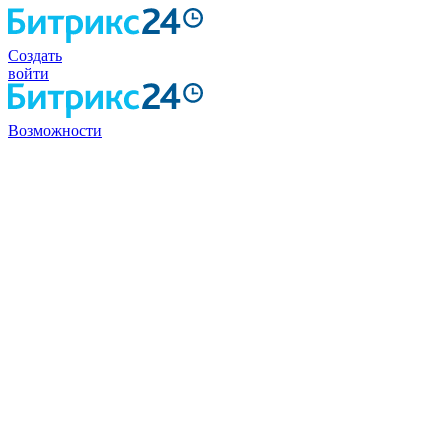
Создать
войти
Возможности