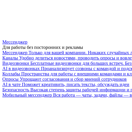
Мессенджер
Для работы без посторонних и рекламы
Мессенджер
Только для вашей компании. Никаких случайных 
Каналы
Удобно делиться новостями, проводить опросы и вовле
Видеозвонки
Бесплатные видеозвонки для больших встреч. Бе
AI в видеозвонках
Проанализирует созвоны с командой и подск
Коллабы
Пространства для работы с внешними командами и к
Опросы
Упрощают согласования и сбор мнений сотрудников
AI в чате
Поможет креативить, писать тексты, обсуждать идеи
Безопасность
Высокая степень защиты рабочей информации и
Мобильный мессенджер
Вся работа — чаты, задачи, файлы —