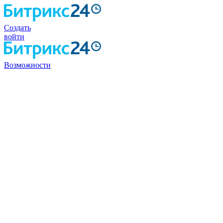
Создать
войти
Возможности