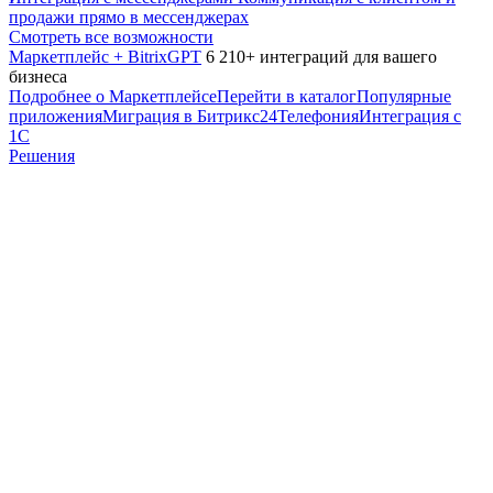
продажи прямо в мессенджерах
Смотреть все возможности
Маркетплейс + BitrixGPT
6 210+ интеграций для вашего
бизнеса
Подробнее о Маркетплейсе
Перейти в каталог
Популярные
приложения
Миграция в Битрикс24
Телефония
Интеграция с
1С
Решения