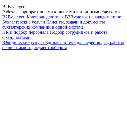
B2B-услуги
Работа с корпоративными клиентами и длинными сделками
B2B-услуги
Контроль длинных B2B-сделок на каждом этапе
Бухгалтерские услуги
Клиенты, задачи и документы
бухгалтерских компаний в одной системе
HR и подбор персонала
Подбор сотрудников и работа
с кандидатами
Юридические услуги
Единая система для ведения дел, работы
с клиентами и документооборота