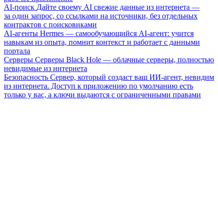
AI-поиск
Дайте своему AI свежие данные из интернета —
за один запрос, со ссылками на источники, без отдельных
контрактов с поисковиками
AI-агенты
Hermes — самообучающийся AI-агент: учится
навыкам из опыта, помнит контекст и работает с данными
портала
Серверы
Серверы Black Hole — облачные серверы, полностью
невидимые из интернета
Безопасность
Сервер, который создаст ваш ИИ-агент, невидим
из интернета. Доступ к приложению по умолчанию есть
только у вас, а ключи выдаются с ограниченными правами