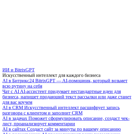
ИИ и BitrixGPT
Искусственный интеллект для каждого бизнеса
AI в Битрикс24
BitrixGPT — AI-помощник, который возьмет
всю рутину на себя
Чат с AI
AI-ассистент придумает нестандартные идеи для
бизнеса, напишет продающий текст рассылки или даже станет
для вас коучем
AI в CRM
Искусственный интеллект расшифрует запись
разговора с клиентом и заполнит CRM
AI в задачах
Поможет сформулировать описание, создаст чек-
лист, проанализирует комментарии
AI в сайтах
Создаст сайт за минуты по вашему описанию