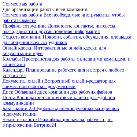
Совместная работа
Для организации работы всей компании
Совместная работа
Все необходимые инструменты, чтобы
работать вместе
Профиль сотрудника
Должность, контакты, интересы,
благодарности и другая полезная информация
Соцсеть компании
Новости, события, обсуждения, площадка
для общения всех сотрудников
Онлайн-доски
Интерактивные онлайн-доски для
визуализации идей
Коллабы
Пространства для работы с внешними командами и
клиентами
Календарь
Планирование рабочего дня и встреч с любого
устройства
Документы онлайн
Встроенный онлайн-редактор для
совместной работы с документами
Диск
Облачный диск компании для рабочих файлов
Почта
Корпоративный почтовый клиент для удобной
коммуникации
База знаний 2.0
Удобное хранение учебных материалов
и документации
Чекин на работе
Геймификация начала рабочего дня
в приложении Битрикс24