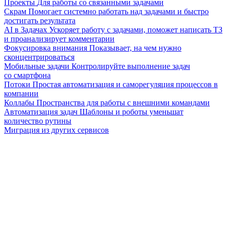
Проекты
Для работы со связанными задачами
Скрам
Помогает системно работать над задачами и быстро
достигать результата
AI в Задачах
Ускоряет работу с задачами, поможет написать ТЗ
и проанализирует комментарии
Фокусировка внимания
Показывает, на чем нужно
сконцентрироваться
Мобильные задачи
Контролируйте выполнение задач
со смартфона
Потоки
Простая автоматизация и саморегуляция процессов в
компании
Коллабы
Пространства для работы с внешними командами
Автоматизация задач
Шаблоны и роботы уменьшат
количество рутины
Миграция из других сервисов