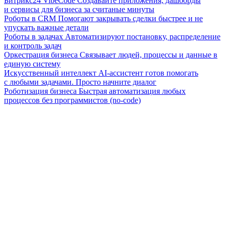
Битрикс24 VibeCode
Создавайте приложения, дашборды
и сервисы для бизнеса за считаные минуты
Роботы в CRM
Помогают закрывать сделки быстрее и не
упускать важные детали
Роботы в задачах
Автоматизируют постановку, распределение
и контроль задач
Оркестрация бизнеса
Связывает людей, процессы и данные в
единую систему
Искусственный интеллект
AI-ассистент готов помогать
с любыми задачами. Просто начните диалог
Роботизация бизнеса
Быстрая автоматизация любых
процессов без программистов (no-code)