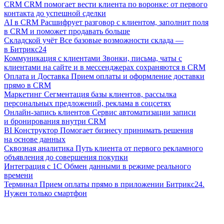
CRM
CRM помогает вести клиента по воронке: от первого
контакта до успешной сделки
AI в CRM
Расшифрует разговор с клиентом, заполнит поля
в CRM и поможет продавать больше
Складской учёт
Все базовые возможности склада —
в Битрикс24
Коммуникация с клиентами
Звонки, письма, чаты с
клиентами на сайте и в мессенджерах сохраняются в CRM
Оплата и Доставка
Прием оплаты и оформление доставки
прямо в CRM
Маркетинг
Сегментация базы клиентов, рассылка
персональных предложений, реклама в соцсетях
Онлайн-запись клиентов
Сервис автоматизации записи
и бронирования внутри CRM
BI Конструктор
Помогает бизнесу принимать решения
на основе данных
Сквозная аналитика
Путь клиента от первого рекламного
объявления до совершения покупки
Интеграция с 1С
Обмен данными в режиме реального
времени
Терминал
Прием оплаты прямо в приложении Битрикс24.
Нужен только смартфон