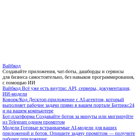
Вайбкод
Создавайте приложения, чат-боты, дашборды и сервисы
для бизнеса самостоятельно, без навыков программирования,
с помощью ИИ
Вайбкод
Всё уже есть внутри: API, серверы, документация,
ИИ-модели
Коворк/Код
Десктоп-приложение с AI-агентом, который
выполняет рабочие задачи прямо в вашем портале Битрикс24
и на вашем компьютере
Бот-платформа
Создавайте ботов за минуты или мигрируйте
из Telegram одним промптом
Модели
Готовые встраиваемые AI-модели для ваших
приложений и ботов. Опишите задачу промптом — получите
рабочее приложение