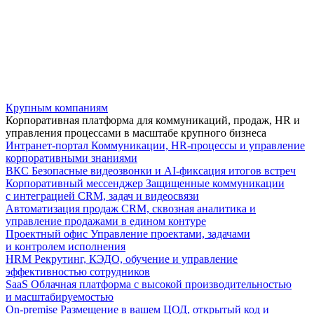
Крупным компаниям
Корпоративная платформа для коммуникаций, продаж, HR и
управления процессами в масштабе крупного бизнеса
Интранет-портал
Коммуникации, HR-процессы и управление
корпоративными знаниями
ВКС
Безопасные видеозвонки и AI-фиксация итогов встреч
Корпоративный мессенджер
Защищенные коммуникации
с интеграцией CRM, задач и видеосвязи
Автоматизация продаж
CRM, сквозная аналитика и
управление продажами в едином контуре
Проектный офис
Управление проектами, задачами
и контролем исполнения
HRM
Рекрутинг, КЭДО, обучение и управление
эффективностью сотрудников
SaaS
Облачная платформа с высокой производительностью
и масштабируемостью
On-premise
Размещение в вашем ЦОД, открытый код и