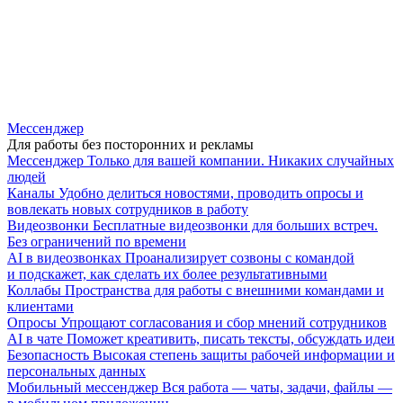
Мессенджер
Для работы без посторонних и рекламы
Мессенджер
Только для вашей компании. Никаких случайных
людей
Каналы
Удобно делиться новостями, проводить опросы и
вовлекать новых сотрудников в работу
Видеозвонки
Бесплатные видеозвонки для больших встреч.
Без ограничений по времени
AI в видеозвонках
Проанализирует созвоны с командой
и подскажет, как сделать их более результативными
Коллабы
Пространства для работы с внешними командами и
клиентами
Опросы
Упрощают согласования и сбор мнений сотрудников
AI в чате
Поможет креативить, писать тексты, обсуждать идеи
Безопасность
Высокая степень защиты рабочей информации и
персональных данных
Мобильный мессенджер
Вся работа — чаты, задачи, файлы —