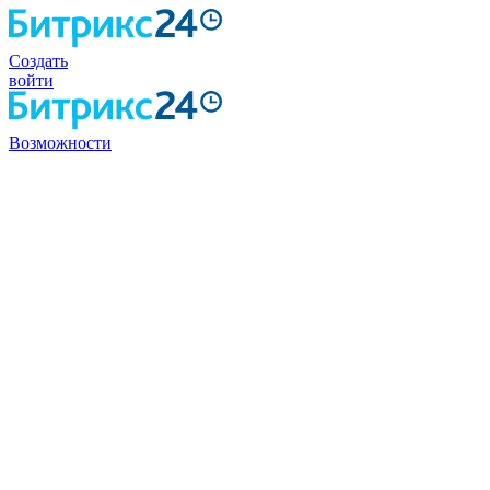
Создать
войти
Возможности