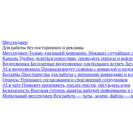
Мессенджер
Для работы без посторонних и рекламы
Мессенджер
Только для вашей компании. Никаких случайных 
Каналы
Удобно делиться новостями, проводить опросы и вовле
Видеозвонки
Бесплатные видеозвонки для больших встреч. Бе
AI в видеозвонках
Проанализирует созвоны с командой и подск
Коллабы
Пространства для работы с внешними командами и к
Опросы
Упрощают согласования и сбор мнений сотрудников
AI в чате
Поможет креативить, писать тексты, обсуждать идеи
Безопасность
Высокая степень защиты рабочей информации и
Мобильный мессенджер
Вся работа — чаты, задачи, файлы —