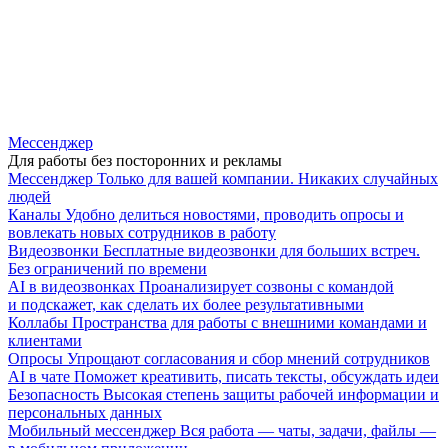
Мессенджер
Для работы без посторонних и рекламы
Мессенджер
Только для вашей компании. Никаких случайных
людей
Каналы
Удобно делиться новостями, проводить опросы и
вовлекать новых сотрудников в работу
Видеозвонки
Бесплатные видеозвонки для больших встреч.
Без ограничений по времени
AI в видеозвонках
Проанализирует созвоны с командой
и подскажет, как сделать их более результативными
Коллабы
Пространства для работы с внешними командами и
клиентами
Опросы
Упрощают согласования и сбор мнений сотрудников
AI в чате
Поможет креативить, писать тексты, обсуждать идеи
Безопасность
Высокая степень защиты рабочей информации и
персональных данных
Мобильный мессенджер
Вся работа — чаты, задачи, файлы —