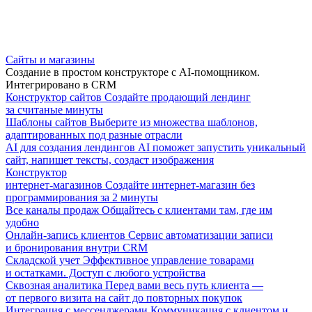
Сайты и магазины
Создание в простом конструкторе с AI-помощником.
Интегрировано в CRM
Конструктор сайтов
Создайте продающий лендинг
за считаные минуты
Шаблоны сайтов
Выберите из множества шаблонов,
адаптированных под разные отрасли
AI для создания лендингов
AI поможет запустить уникальный
сайт, напишет тексты, создаст изображения
Конструктор
интернет-магазинов
Создайте интернет-магазин без
программирования за 2 минуты
Все каналы продаж
Общайтесь с клиентами там, где им
удобно
Онлайн-запись клиентов
Сервис автоматизации записи
и бронирования внутри CRM
Складской учет
Эффективное управление товарами
и остатками. Доступ с любого устройства
Сквозная аналитика
Перед вами весь путь клиента —
от первого визита на сайт до повторных покупок
Интеграция с мессенджерами
Коммуникация с клиентом и