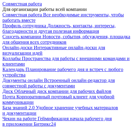
Совместная работа
Для организации работы всей компании
Совместная работа
Все необходимые инструменты, чтобы
работать вместе
Профиль сотрудника
Должность, контакты, интересы,
благодарности и другая полезная информация
Соцсеть компании
Новости, события, обсуждения, площадка
для общения всех сотрудников
Онлайн-доски
Интерактивные онлайн-доски для
визуализации идей
Коллабы
Пространства для работы с внешними командами и
клиентами
Календарь
Планирование рабочего дня и встреч с любого
устройства
Документы онлайн
Встроенный онлайн-редактор для
совместной работы с документами
Диск
Облачный диск компании для рабочих файлов
Почта
Корпоративный почтовый клиент для удобной
коммуникации
База знаний 2.0
Удобное хранение учебных материалов
и документации
Чекин на работе
Геймификация начала рабочего дня
в приложении Битрикс24