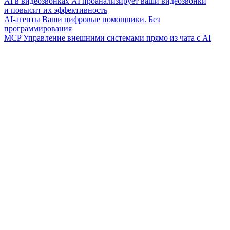
AI в видеозвонках
AI проанализирует ваши видеозвонки
и повысит их эффективность
AI-агенты
Ваши цифровые помощники. Без
программирования
MCP
Управление внешними системами прямо из чата с AI