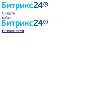
Создать
войти
Возможности