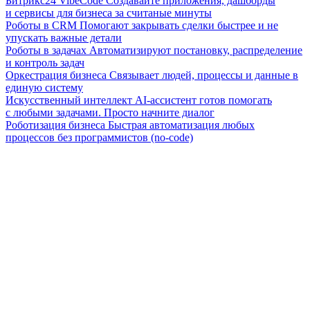
Битрикс24 VibeCode
Создавайте приложения, дашборды
и сервисы для бизнеса за считаные минуты
Роботы в CRM
Помогают закрывать сделки быстрее и не
упускать важные детали
Роботы в задачах
Автоматизируют постановку, распределение
и контроль задач
Оркестрация бизнеса
Связывает людей, процессы и данные в
единую систему
Искусственный интеллект
AI-ассистент готов помогать
с любыми задачами. Просто начните диалог
Роботизация бизнеса
Быстрая автоматизация любых
процессов без программистов (no-code)