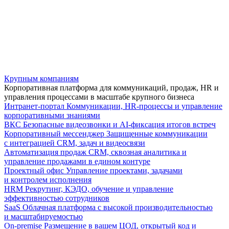
Крупным компаниям
Корпоративная платформа для коммуникаций, продаж, HR и
управления процессами в масштабе крупного бизнеса
Интранет-портал
Коммуникации, HR-процессы и управление
корпоративными знаниями
ВКС
Безопасные видеозвонки и AI-фиксация итогов встреч
Корпоративный мессенджер
Защищенные коммуникации
с интеграцией CRM, задач и видеосвязи
Автоматизация продаж
CRM, сквозная аналитика и
управление продажами в едином контуре
Проектный офис
Управление проектами, задачами
и контролем исполнения
HRM
Рекрутинг, КЭДО, обучение и управление
эффективностью сотрудников
SaaS
Облачная платформа с высокой производительностью
и масштабируемостью
On-premise
Размещение в вашем ЦОД, открытый код и