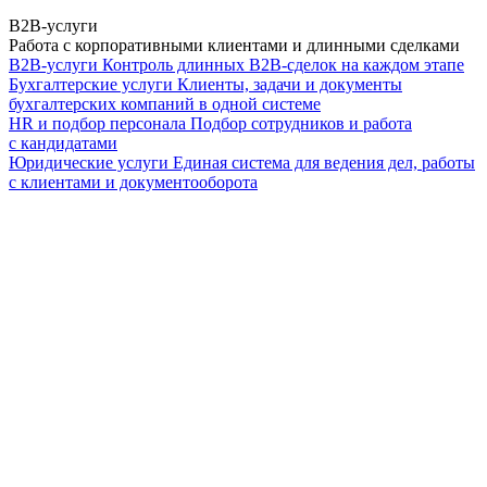
B2B-услуги
Работа с корпоративными клиентами и длинными сделками
B2B-услуги
Контроль длинных B2B-сделок на каждом этапе
Бухгалтерские услуги
Клиенты, задачи и документы
бухгалтерских компаний в одной системе
HR и подбор персонала
Подбор сотрудников и работа
с кандидатами
Юридические услуги
Единая система для ведения дел, работы
с клиентами и документооборота