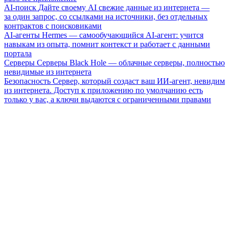
AI-поиск
Дайте своему AI свежие данные из интернета —
за один запрос, со ссылками на источники, без отдельных
контрактов с поисковиками
AI-агенты
Hermes — самообучающийся AI-агент: учится
навыкам из опыта, помнит контекст и работает с данными
портала
Серверы
Серверы Black Hole — облачные серверы, полностью
невидимые из интернета
Безопасность
Сервер, который создаст ваш ИИ-агент, невидим
из интернета. Доступ к приложению по умолчанию есть
только у вас, а ключи выдаются с ограниченными правами