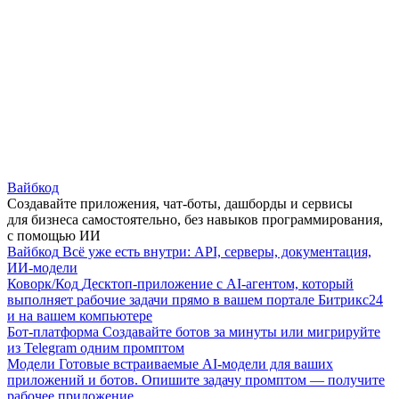
Вайбкод
Создавайте приложения, чат-боты, дашборды и сервисы
для бизнеса самостоятельно, без навыков программирования,
с помощью ИИ
Вайбкод
Всё уже есть внутри: API, серверы, документация,
ИИ-модели
Коворк/Код
Десктоп-приложение с AI-агентом, который
выполняет рабочие задачи прямо в вашем портале Битрикс24
и на вашем компьютере
Бот-платформа
Создавайте ботов за минуты или мигрируйте
из Telegram одним промптом
Модели
Готовые встраиваемые AI-модели для ваших
приложений и ботов. Опишите задачу промптом — получите
рабочее приложение