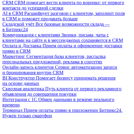
CRM
CRM помогает вести клиента по воронке: от первого
контакта до успешной сделки
AI в CRM
Расшифрует разговор с клиентом, заполнит поля
в CRM и поможет продавать больше
Складской учёт
Все базовые возможности склада —
в Битрикс24
Коммуникация с клиентами
Звонки, письма, чаты с
клиентами на сайте и в мессенджерах сохраняются в CRM
Оплата и Доставка
Прием оплаты и оформление доставки
прямо в CRM
Маркетинг
Сегментация базы клиентов, рассылка
персональных предложений, реклама в соцсетях
Онлайн-запись клиентов
Сервис автоматизации записи
и бронирования внутри CRM
BI Конструктор
Помогает бизнесу принимать решения
на основе данных
Сквозная аналитика
Путь клиента от первого рекламного
объявления до совершения покупки
Интеграция с 1С
Обмен данными в режиме реального
времени
Терминал
Прием оплаты прямо в приложении Битрикс24.
Нужен только смартфон