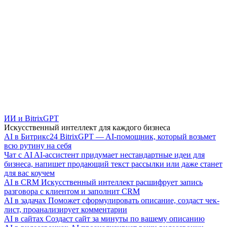
ИИ и BitrixGPT
Искусственный интеллект для каждого бизнеса
AI в Битрикс24
BitrixGPT — AI-помощник, который возьмет
всю рутину на себя
Чат с AI
AI-ассистент придумает нестандартные идеи для
бизнеса, напишет продающий текст рассылки или даже станет
для вас коучем
AI в CRM
Искусственный интеллект расшифрует запись
разговора с клиентом и заполнит CRM
AI в задачах
Поможет сформулировать описание, создаст чек-
лист, проанализирует комментарии
AI в сайтах
Создаст сайт за минуты по вашему описанию