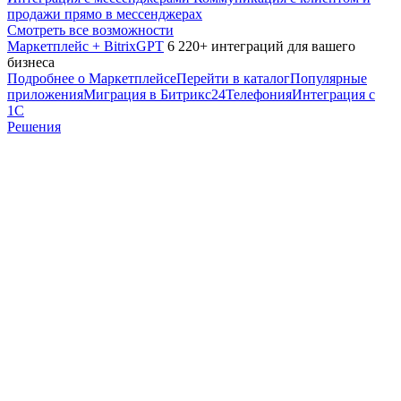
продажи прямо в мессенджерах
Смотреть все возможности
Маркетплейс + BitrixGPT
6 220+ интеграций для вашего
бизнеса
Подробнее о Маркетплейсе
Перейти в каталог
Популярные
приложения
Миграция в Битрикс24
Телефония
Интеграция с
1С
Решения