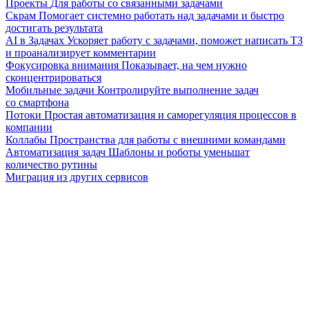
Проекты
Для работы со связанными задачами
Скрам
Помогает системно работать над задачами и быстро
достигать результата
AI в Задачах
Ускоряет работу с задачами, поможет написать ТЗ
и проанализирует комментарии
Фокусировка внимания
Показывает, на чем нужно
сконцентрироваться
Мобильные задачи
Контролируйте выполнение задач
со смартфона
Потоки
Простая автоматизация и саморегуляция процессов в
компании
Коллабы
Пространства для работы с внешними командами
Автоматизация задач
Шаблоны и роботы уменьшат
количество рутины
Миграция из других сервисов