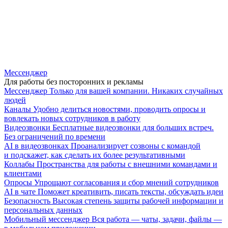
Мессенджер
Для работы без посторонних и рекламы
Мессенджер
Только для вашей компании. Никаких случайных
людей
Каналы
Удобно делиться новостями, проводить опросы и
вовлекать новых сотрудников в работу
Видеозвонки
Бесплатные видеозвонки для больших встреч.
Без ограничений по времени
AI в видеозвонках
Проанализирует созвоны с командой
и подскажет, как сделать их более результативными
Коллабы
Пространства для работы с внешними командами и
клиентами
Опросы
Упрощают согласования и сбор мнений сотрудников
AI в чате
Поможет креативить, писать тексты, обсуждать идеи
Безопасность
Высокая степень защиты рабочей информации и
персональных данных
Мобильный мессенджер
Вся работа — чаты, задачи, файлы —