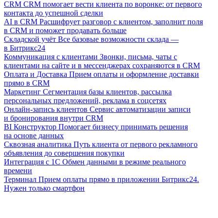
CRM
CRM помогает вести клиента по воронке: от первого
контакта до успешной сделки
AI в CRM
Расшифрует разговор с клиентом, заполнит поля
в CRM и поможет продавать больше
Складской учёт
Все базовые возможности склада —
в Битрикс24
Коммуникация с клиентами
Звонки, письма, чаты с
клиентами на сайте и в мессенджерах сохраняются в CRM
Оплата и Доставка
Прием оплаты и оформление доставки
прямо в CRM
Маркетинг
Сегментация базы клиентов, рассылка
персональных предложений, реклама в соцсетях
Онлайн-запись клиентов
Сервис автоматизации записи
и бронирования внутри CRM
BI Конструктор
Помогает бизнесу принимать решения
на основе данных
Сквозная аналитика
Путь клиента от первого рекламного
объявления до совершения покупки
Интеграция с 1С
Обмен данными в режиме реального
времени
Терминал
Прием оплаты прямо в приложении Битрикс24.
Нужен только смартфон