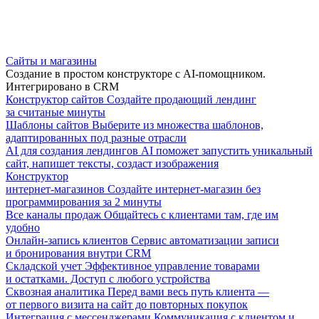
Сайты и магазины
Создание в простом конструкторе с AI-помощником.
Интегрировано в CRM
Конструктор сайтов
Создайте продающий лендинг
за считаные минуты
Шаблоны сайтов
Выберите из множества шаблонов,
адаптированных под разные отрасли
AI для создания лендингов
AI поможет запустить уникальный
сайт, напишет тексты, создаст изображения
Конструктор
интернет-магазинов
Создайте интернет-магазин без
программирования за 2 минуты
Все каналы продаж
Общайтесь с клиентами там, где им
удобно
Онлайн-запись клиентов
Сервис автоматизации записи
и бронирования внутри CRM
Складской учет
Эффективное управление товарами
и остатками. Доступ с любого устройства
Сквозная аналитика
Перед вами весь путь клиента —
от первого визита на сайт до повторных покупок
Интеграция с мессенджерами
Коммуникация с клиентом и