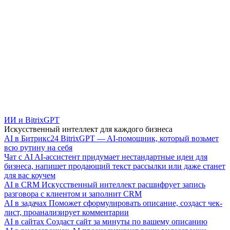
ИИ и BitrixGPT
Искусственный интеллект для каждого бизнеса
AI в Битрикс24
BitrixGPT — AI-помощник, который возьмет
всю рутину на себя
Чат с AI
AI-ассистент придумает нестандартные идеи для
бизнеса, напишет продающий текст рассылки или даже станет
для вас коучем
AI в CRM
Искусственный интеллект расшифрует запись
разговора с клиентом и заполнит CRM
AI в задачах
Поможет сформулировать описание, создаст чек-
лист, проанализирует комментарии
AI в сайтах
Создаст сайт за минуты по вашему описанию