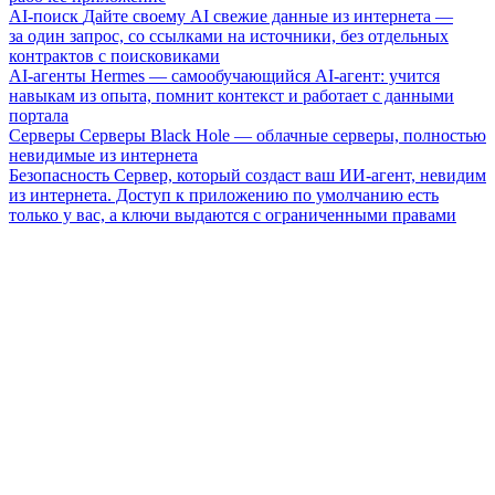
AI-поиск
Дайте своему AI свежие данные из интернета —
за один запрос, со ссылками на источники, без отдельных
контрактов с поисковиками
AI-агенты
Hermes — самообучающийся AI-агент: учится
навыкам из опыта, помнит контекст и работает с данными
портала
Серверы
Серверы Black Hole — облачные серверы, полностью
невидимые из интернета
Безопасность
Сервер, который создаст ваш ИИ-агент, невидим
из интернета. Доступ к приложению по умолчанию есть
только у вас, а ключи выдаются с ограниченными правами