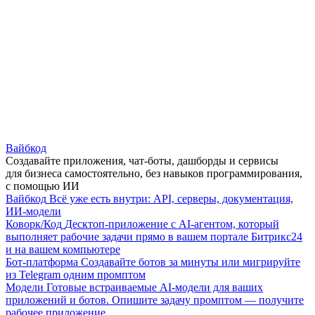
Вайбкод
Создавайте приложения, чат-боты, дашборды и сервисы
для бизнеса самостоятельно, без навыков программирования,
с помощью ИИ
Вайбкод
Всё уже есть внутри: API, серверы, документация,
ИИ-модели
Коворк/Код
Десктоп-приложение с AI-агентом, который
выполняет рабочие задачи прямо в вашем портале Битрикс24
и на вашем компьютере
Бот-платформа
Создавайте ботов за минуты или мигрируйте
из Telegram одним промптом
Модели
Готовые встраиваемые AI-модели для ваших
приложений и ботов. Опишите задачу промптом — получите
рабочее приложение