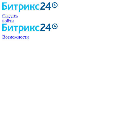
Создать
войти
Возможности