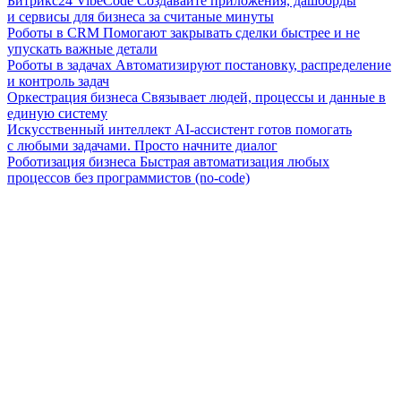
Битрикс24 VibeCode
Создавайте приложения, дашборды
и сервисы для бизнеса за считаные минуты
Роботы в CRM
Помогают закрывать сделки быстрее и не
упускать важные детали
Роботы в задачах
Автоматизируют постановку, распределение
и контроль задач
Оркестрация бизнеса
Связывает людей, процессы и данные в
единую систему
Искусственный интеллект
AI-ассистент готов помогать
с любыми задачами. Просто начните диалог
Роботизация бизнеса
Быстрая автоматизация любых
процессов без программистов (no-code)