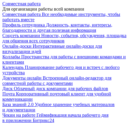
Совместная работа
Для организации работы всей компании
Совместная работа
Все необходимые инструменты, чтобы
работать вместе
Профиль сотрудника
Должность, контакты, интересы,
благодарности и другая полезная информация
Соцсеть компании
Новости, события, обсуждения, площадка
для общения всех сотрудников
Онлайн-доски
Интерактивные онлайн-доски для
визуализации идей
Коллабы
Пространства для работы с внешними командами и
клиентами
Календарь
Планирование рабочего дня и встреч с любого
устройства
Документы онлайн
Встроенный онлайн-редактор для
совместной работы с документами
Диск
Облачный диск компании для рабочих файлов
Почта
Корпоративный почтовый клиент для удобной
коммуникации
База знаний 2.0
Удобное хранение учебных материалов
и документации
Чекин на работе
Геймификация начала рабочего дня
в приложении Битрикс24