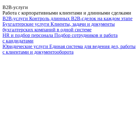
B2B-услуги
Работа с корпоративными клиентами и длинными сделками
B2B-услуги
Контроль длинных B2B-сделок на каждом этапе
Бухгалтерские услуги
Клиенты, задачи и документы
бухгалтерских компаний в одной системе
HR и подбор персонала
Подбор сотрудников и работа
с кандидатами
Юридические услуги
Единая система для ведения дел, работы
с клиентами и документооборота