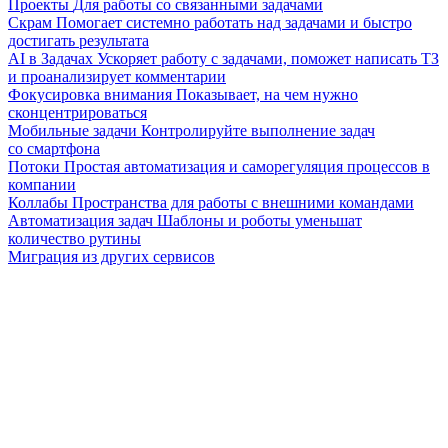
Проекты
Для работы со связанными задачами
Скрам
Помогает системно работать над задачами и быстро
достигать результата
AI в Задачах
Ускоряет работу с задачами, поможет написать ТЗ
и проанализирует комментарии
Фокусировка внимания
Показывает, на чем нужно
сконцентрироваться
Мобильные задачи
Контролируйте выполнение задач
со смартфона
Потоки
Простая автоматизация и саморегуляция процессов в
компании
Коллабы
Пространства для работы с внешними командами
Автоматизация задач
Шаблоны и роботы уменьшат
количество рутины
Миграция из других сервисов