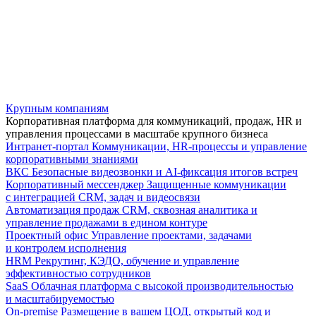
Крупным компаниям
Корпоративная платформа для коммуникаций, продаж, HR и
управления процессами в масштабе крупного бизнеса
Интранет-портал
Коммуникации, HR-процессы и управление
корпоративными знаниями
ВКС
Безопасные видеозвонки и AI-фиксация итогов встреч
Корпоративный мессенджер
Защищенные коммуникации
с интеграцией CRM, задач и видеосвязи
Автоматизация продаж
CRM, сквозная аналитика и
управление продажами в едином контуре
Проектный офис
Управление проектами, задачами
и контролем исполнения
HRM
Рекрутинг, КЭДО, обучение и управление
эффективностью сотрудников
SaaS
Облачная платформа с высокой производительностью
и масштабируемостью
On-premise
Размещение в вашем ЦОД, открытый код и