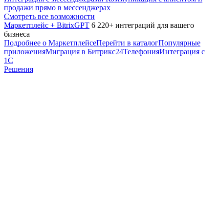
продажи прямо в мессенджерах
Смотреть все возможности
Маркетплейс + BitrixGPT
6 220+ интеграций для вашего
бизнеса
Подробнее о Маркетплейсе
Перейти в каталог
Популярные
приложения
Миграция в Битрикс24
Телефония
Интеграция с
1С
Решения