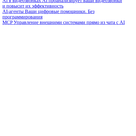
AI в видеозвонках
AI проанализирует ваши видеозвонки
и повысит их эффективность
AI-агенты
Ваши цифровые помощники. Без
программирования
MCP
Управление внешними системами прямо из чата с AI