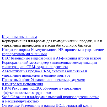
Крупным компаниям
Корпоративная платформа для коммуникаций, продаж, HR и
управления процессами в масштабе крупного бизнеса
Интранет-портал
Коммуникации, HR-процессы и управление
корпоративными знаниями
ВКС
Безопасные видеозвонки и AI-фиксация итогов встреч
Корпоративный мессенджер
Защищенные коммуникации
с интеграцией CRM, задач и видеосвязи
Автоматизация продаж
CRM, сквозная аналитика и
управление продажами в едином контуре
Проектный офис
Управление проектами, задачами
и контролем исполнения
HRM
Рекрутинг, КЭДО, обучение и управление
эффективностью сотрудников
SaaS
Облачная платформа с высокой производительностью
и масштабируемостью
On-premise
Размещение в вашем ЦОД, открытый код и