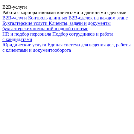
B2B-услуги
Работа с корпоративными клиентами и длинными сделками
B2B-услуги
Контроль длинных B2B-сделок на каждом этапе
Бухгалтерские услуги
Клиенты, задачи и документы
бухгалтерских компаний в одной системе
HR и подбор персонала
Подбор сотрудников и работа
с кандидатами
Юридические услуги
Единая система для ведения дел, работы
с клиентами и документооборота