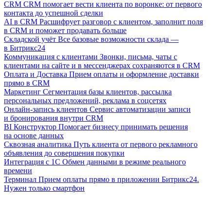
CRM
CRM помогает вести клиента по воронке: от первого
контакта до успешной сделки
AI в CRM
Расшифрует разговор с клиентом, заполнит поля
в CRM и поможет продавать больше
Складской учёт
Все базовые возможности склада —
в Битрикс24
Коммуникация с клиентами
Звонки, письма, чаты с
клиентами на сайте и в мессенджерах сохраняются в CRM
Оплата и Доставка
Прием оплаты и оформление доставки
прямо в CRM
Маркетинг
Сегментация базы клиентов, рассылка
персональных предложений, реклама в соцсетях
Онлайн-запись клиентов
Сервис автоматизации записи
и бронирования внутри CRM
BI Конструктор
Помогает бизнесу принимать решения
на основе данных
Сквозная аналитика
Путь клиента от первого рекламного
объявления до совершения покупки
Интеграция с 1С
Обмен данными в режиме реального
времени
Терминал
Прием оплаты прямо в приложении Битрикс24.
Нужен только смартфон