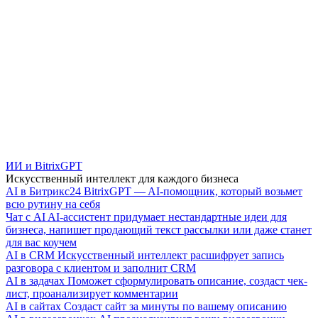
ИИ и BitrixGPT
Искусственный интеллект для каждого бизнеса
AI в Битрикс24
BitrixGPT — AI-помощник, который возьмет
всю рутину на себя
Чат с AI
AI-ассистент придумает нестандартные идеи для
бизнеса, напишет продающий текст рассылки или даже станет
для вас коучем
AI в CRM
Искусственный интеллект расшифрует запись
разговора с клиентом и заполнит CRM
AI в задачах
Поможет сформулировать описание, создаст чек-
лист, проанализирует комментарии
AI в сайтах
Создаст сайт за минуты по вашему описанию