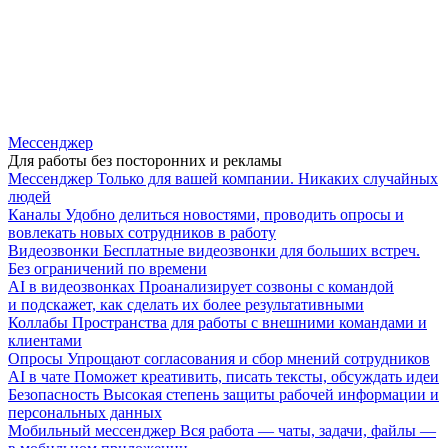
Мессенджер
Для работы без посторонних и рекламы
Мессенджер
Только для вашей компании. Никаких случайных
людей
Каналы
Удобно делиться новостями, проводить опросы и
вовлекать новых сотрудников в работу
Видеозвонки
Бесплатные видеозвонки для больших встреч.
Без ограничений по времени
AI в видеозвонках
Проанализирует созвоны с командой
и подскажет, как сделать их более результативными
Коллабы
Пространства для работы с внешними командами и
клиентами
Опросы
Упрощают согласования и сбор мнений сотрудников
AI в чате
Поможет креативить, писать тексты, обсуждать идеи
Безопасность
Высокая степень защиты рабочей информации и
персональных данных
Мобильный мессенджер
Вся работа — чаты, задачи, файлы —