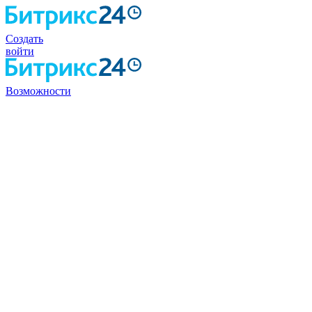
Создать
войти
Возможности