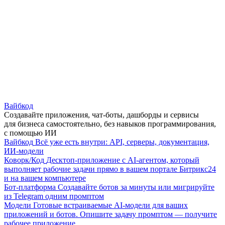
Вайбкод
Создавайте приложения, чат-боты, дашборды и сервисы
для бизнеса самостоятельно, без навыков программирования,
с помощью ИИ
Вайбкод
Всё уже есть внутри: API, серверы, документация,
ИИ-модели
Коворк/Код
Десктоп-приложение с AI-агентом, который
выполняет рабочие задачи прямо в вашем портале Битрикс24
и на вашем компьютере
Бот-платформа
Создавайте ботов за минуты или мигрируйте
из Telegram одним промптом
Модели
Готовые встраиваемые AI-модели для ваших
приложений и ботов. Опишите задачу промптом — получите
рабочее приложение