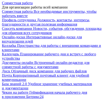
Совместная работа
Для организации работы всей компании
Совместная работа
Все необходимые инструменты, чтобы
работать вместе
Профиль сотрудника
Должность, контакты, интересы,
благодарности и другая полезная информация
Соцсеть компании
Новости, события, обсуждения, площадка
для общения всех сотрудников
Онлайн-доски
Интерактивные онлайн-доски для
визуализации идей
Коллабы
Пространства для работы с внешними командами и
клиентами
Календарь
Планирование рабочего дня и встреч с любого
устройства
Документы онлайн
Встроенный онлайн-редактор для
совместной работы с документами
Диск
Облачный диск компании для рабочих файлов
Почта
Корпоративный почтовый клиент для удобной
коммуникации
База знаний 2.0
Удобное хранение учебных материалов
и документации
Чекин на работе
Геймификация начала рабочего дня
в приложении Битрикс24