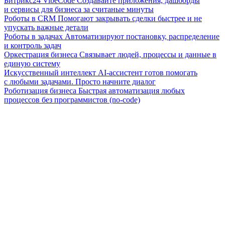
Битрикс24 VibeCode
Создавайте приложения, дашборды
и сервисы для бизнеса за считаные минуты
Роботы в CRM
Помогают закрывать сделки быстрее и не
упускать важные детали
Роботы в задачах
Автоматизируют постановку, распределение
и контроль задач
Оркестрация бизнеса
Связывает людей, процессы и данные в
единую систему
Искусственный интеллект
AI-ассистент готов помогать
с любыми задачами. Просто начните диалог
Роботизация бизнеса
Быстрая автоматизация любых
процессов без программистов (no-code)