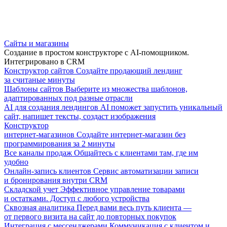
Сайты и магазины
Создание в простом конструкторе с AI-помощником.
Интегрировано в CRM
Конструктор сайтов
Создайте продающий лендинг
за считаные минуты
Шаблоны сайтов
Выберите из множества шаблонов,
адаптированных под разные отрасли
AI для создания лендингов
AI поможет запустить уникальный
сайт, напишет тексты, создаст изображения
Конструктор
интернет-магазинов
Создайте интернет-магазин без
программирования за 2 минуты
Все каналы продаж
Общайтесь с клиентами там, где им
удобно
Онлайн-запись клиентов
Сервис автоматизации записи
и бронирования внутри CRM
Складской учет
Эффективное управление товарами
и остатками. Доступ с любого устройства
Сквозная аналитика
Перед вами весь путь клиента —
от первого визита на сайт до повторных покупок
Интеграция с мессенджерами
Коммуникация с клиентом и