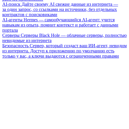
AI-поиск
Дайте своему AI свежие данные из интернета —
за один запрос, со ссылками на источники, без отдельных
контрактов с поисковиками
AI-агенты
Hermes — самообучающийся AI-агент: учится
навыкам из опыта, помнит контекст и работает с данными
портала
Серверы
Серверы Black Hole — облачные серверы, полностью
невидимые из интернета
Безопасность
Сервер, который создаст ваш ИИ-агент, невидим
из интернета. Доступ к приложению по умолчанию есть
только у вас, а ключи выдаются с ограниченными правами