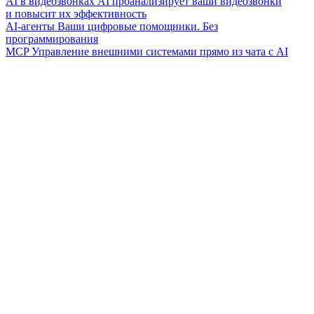
AI в видеозвонках
AI проанализирует ваши видеозвонки
и повысит их эффективность
AI-агенты
Ваши цифровые помощники. Без
программирования
MCP
Управление внешними системами прямо из чата с AI