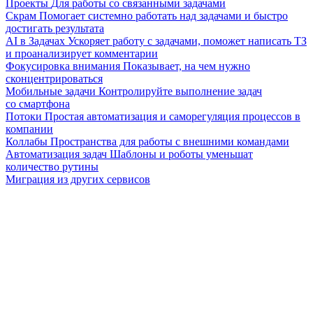
Проекты
Для работы со связанными задачами
Скрам
Помогает системно работать над задачами и быстро
достигать результата
AI в Задачах
Ускоряет работу с задачами, поможет написать ТЗ
и проанализирует комментарии
Фокусировка внимания
Показывает, на чем нужно
сконцентрироваться
Мобильные задачи
Контролируйте выполнение задач
со смартфона
Потоки
Простая автоматизация и саморегуляция процессов в
компании
Коллабы
Пространства для работы с внешними командами
Автоматизация задач
Шаблоны и роботы уменьшат
количество рутины
Миграция из других сервисов