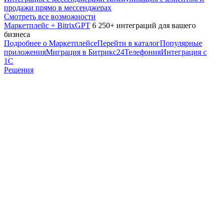
продажи прямо в мессенджерах
Смотреть все возможности
Маркетплейс + BitrixGPT
6 250+ интеграций для вашего
бизнеса
Подробнее о Маркетплейсе
Перейти в каталог
Популярные
приложения
Миграция в Битрикс24
Телефония
Интеграция с
1С
Решения