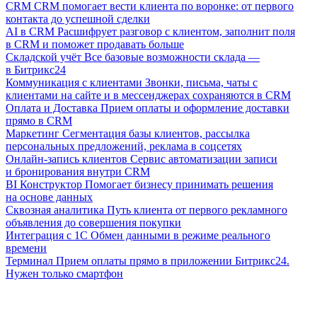
CRM
CRM помогает вести клиента по воронке: от первого
контакта до успешной сделки
AI в CRM
Расшифрует разговор с клиентом, заполнит поля
в CRM и поможет продавать больше
Складской учёт
Все базовые возможности склада —
в Битрикс24
Коммуникация с клиентами
Звонки, письма, чаты с
клиентами на сайте и в мессенджерах сохраняются в CRM
Оплата и Доставка
Прием оплаты и оформление доставки
прямо в CRM
Маркетинг
Сегментация базы клиентов, рассылка
персональных предложений, реклама в соцсетях
Онлайн-запись клиентов
Сервис автоматизации записи
и бронирования внутри CRM
BI Конструктор
Помогает бизнесу принимать решения
на основе данных
Сквозная аналитика
Путь клиента от первого рекламного
объявления до совершения покупки
Интеграция с 1С
Обмен данными в режиме реального
времени
Терминал
Прием оплаты прямо в приложении Битрикс24.
Нужен только смартфон