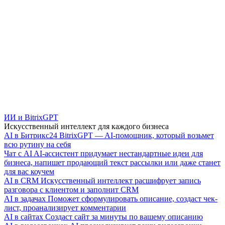
ИИ и BitrixGPT
Искусственный интеллект для каждого бизнеса
AI в Битрикс24
BitrixGPT — AI-помощник, который возьмет
всю рутину на себя
Чат с AI
AI-ассистент придумает нестандартные идеи для
бизнеса, напишет продающий текст рассылки или даже станет
для вас коучем
AI в CRM
Искусственный интеллект расшифрует запись
разговора с клиентом и заполнит CRM
AI в задачах
Поможет сформулировать описание, создаст чек-
лист, проанализирует комментарии
AI в сайтах
Создаст сайт за минуты по вашему описанию