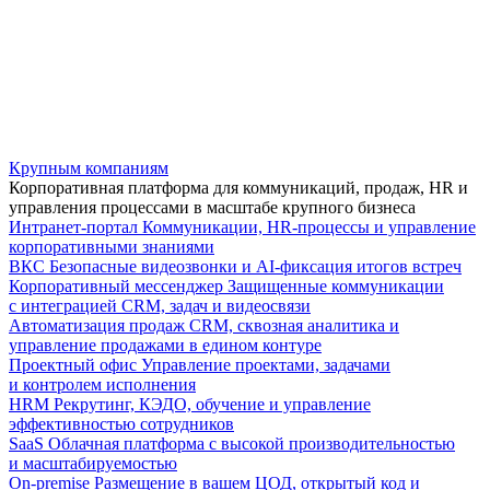
Крупным компаниям
Корпоративная платформа для коммуникаций, продаж, HR и
управления процессами в масштабе крупного бизнеса
Интранет-портал
Коммуникации, HR-процессы и управление
корпоративными знаниями
ВКС
Безопасные видеозвонки и AI-фиксация итогов встреч
Корпоративный мессенджер
Защищенные коммуникации
с интеграцией CRM, задач и видеосвязи
Автоматизация продаж
CRM, сквозная аналитика и
управление продажами в едином контуре
Проектный офис
Управление проектами, задачами
и контролем исполнения
HRM
Рекрутинг, КЭДО, обучение и управление
эффективностью сотрудников
SaaS
Облачная платформа с высокой производительностью
и масштабируемостью
On-premise
Размещение в вашем ЦОД, открытый код и