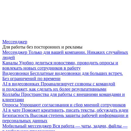
Мессенджер
Для работы без посторонних и рекламы
Мессенджер
Только для вашей компании. Никаких случайных
людей
Каналы
Удобно делиться новостями, проводить опросы и
вовлекать новых сотрудников в работу
Видеозвонки
Бесплатные видеозвонки для больших встреч.
Без ограничений по времени
AI в видеозвонках
Проанализирует созвоны с командой
и подскажет, как сделать их более результативными
Коллабы
Пространства для работы с внешними командами и
клиентами
Опросы
Упрощают согласования и сбор мнений сотрудников
AI в чате
Поможет креативить, писать тексты, обсуждать идеи
Безопасность
Высокая степень защиты рабочей информации и
персональных данных
Мобильный мессенджер
Вся работа — чаты, задачи, файлы —