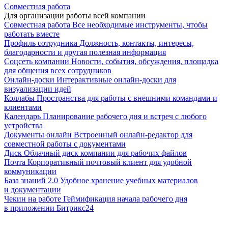
Совместная работа
Для организации работы всей компании
Совместная работа
Все необходимые инструменты, чтобы
работать вместе
Профиль сотрудника
Должность, контакты, интересы,
благодарности и другая полезная информация
Соцсеть компании
Новости, события, обсуждения, площадка
для общения всех сотрудников
Онлайн-доски
Интерактивные онлайн-доски для
визуализации идей
Коллабы
Пространства для работы с внешними командами и
клиентами
Календарь
Планирование рабочего дня и встреч с любого
устройства
Документы онлайн
Встроенный онлайн-редактор для
совместной работы с документами
Диск
Облачный диск компании для рабочих файлов
Почта
Корпоративный почтовый клиент для удобной
коммуникации
База знаний 2.0
Удобное хранение учебных материалов
и документации
Чекин на работе
Геймификация начала рабочего дня
в приложении Битрикс24