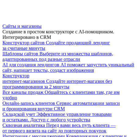
Сайты и магазины
Создание в простом конструкторе с AI-помощником.
Интегрировано в CRM
Конструктор сайтов
Создайте продающий лендинг
за считаные минуты
Шаблоны сайтов
Выберите из множества шаблонов,
адаптированных под разные отрасли
AI для создания лендингов
AI поможет запустить уникальный
сайт, напишет тексты, создаст изображения
Конструктор
интернет-магазинов
Создайте интернет-магазин без
программирования за 2 минуты
Все каналы продаж
Общайтесь с клиентами там, где им
удобно
Онлайн-запись клиентов
Сервис автоматизации записи
и бронирования внутри CRM
Складской учет
Эффективное управление товарами
и остатками. Доступ с любого устройства
Сквозная аналитика
Перед вами весь путь клиента —
от первого визита на сайт до повторных покупок
Интеграция с мессенджерами
Коммуникация с клиентом и