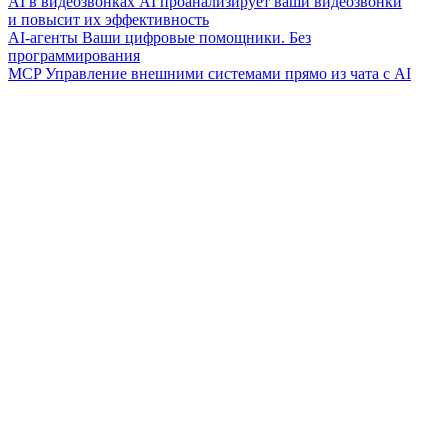
AI в видеозвонках
AI проанализирует ваши видеозвонки
и повысит их эффективность
AI-агенты
Ваши цифровые помощники. Без
программирования
MCP
Управление внешними системами прямо из чата с AI