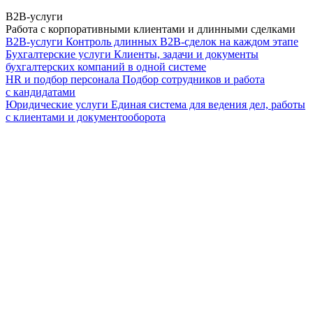
B2B-услуги
Работа с корпоративными клиентами и длинными сделками
B2B-услуги
Контроль длинных B2B-сделок на каждом этапе
Бухгалтерские услуги
Клиенты, задачи и документы
бухгалтерских компаний в одной системе
HR и подбор персонала
Подбор сотрудников и работа
с кандидатами
Юридические услуги
Единая система для ведения дел, работы
с клиентами и документооборота