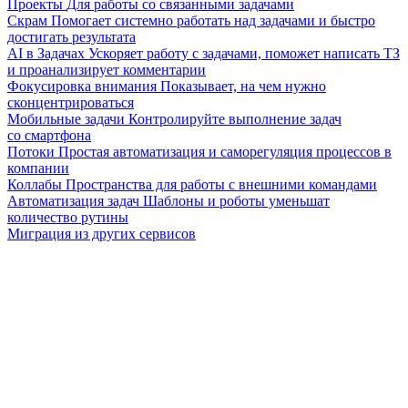
Проекты
Для работы со связанными задачами
Скрам
Помогает системно работать над задачами и быстро
достигать результата
AI в Задачах
Ускоряет работу с задачами, поможет написать ТЗ
и проанализирует комментарии
Фокусировка внимания
Показывает, на чем нужно
сконцентрироваться
Мобильные задачи
Контролируйте выполнение задач
со смартфона
Потоки
Простая автоматизация и саморегуляция процессов в
компании
Коллабы
Пространства для работы с внешними командами
Автоматизация задач
Шаблоны и роботы уменьшат
количество рутины
Миграция из других сервисов