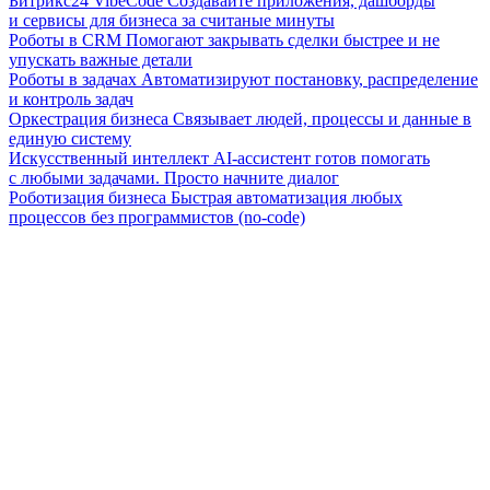
Битрикс24 VibeCode
Создавайте приложения, дашборды
и сервисы для бизнеса за считаные минуты
Роботы в CRM
Помогают закрывать сделки быстрее и не
упускать важные детали
Роботы в задачах
Автоматизируют постановку, распределение
и контроль задач
Оркестрация бизнеса
Связывает людей, процессы и данные в
единую систему
Искусственный интеллект
AI-ассистент готов помогать
с любыми задачами. Просто начните диалог
Роботизация бизнеса
Быстрая автоматизация любых
процессов без программистов (no-code)