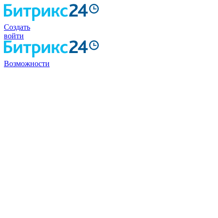
Создать
войти
Возможности