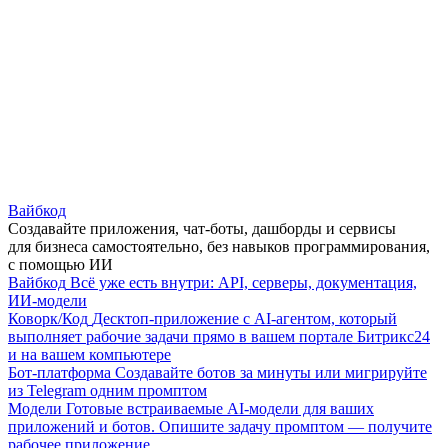
Вайбкод
Создавайте приложения, чат-боты, дашборды и сервисы
для бизнеса самостоятельно, без навыков программирования,
с помощью ИИ
Вайбкод
Всё уже есть внутри: API, серверы, документация,
ИИ-модели
Коворк/Код
Десктоп-приложение с AI-агентом, который
выполняет рабочие задачи прямо в вашем портале Битрикс24
и на вашем компьютере
Бот-платформа
Создавайте ботов за минуты или мигрируйте
из Telegram одним промптом
Модели
Готовые встраиваемые AI-модели для ваших
приложений и ботов. Опишите задачу промптом — получите
рабочее приложение