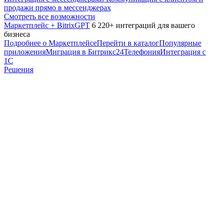
продажи прямо в мессенджерах
Смотреть все возможности
Маркетплейс + BitrixGPT
6 220+ интеграций для вашего
бизнеса
Подробнее о Маркетплейсе
Перейти в каталог
Популярные
приложения
Миграция в Битрикс24
Телефония
Интеграция с
1С
Решения