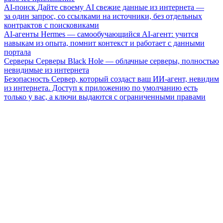
AI-поиск
Дайте своему AI свежие данные из интернета —
за один запрос, со ссылками на источники, без отдельных
контрактов с поисковиками
AI-агенты
Hermes — самообучающийся AI-агент: учится
навыкам из опыта, помнит контекст и работает с данными
портала
Серверы
Серверы Black Hole — облачные серверы, полностью
невидимые из интернета
Безопасность
Сервер, который создаст ваш ИИ-агент, невидим
из интернета. Доступ к приложению по умолчанию есть
только у вас, а ключи выдаются с ограниченными правами